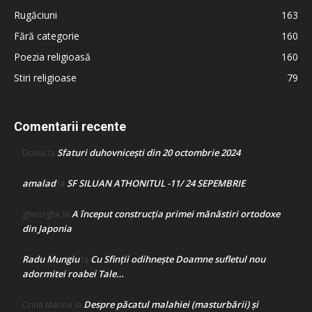
Rugăciuni
163
Fără categorie
160
Poezia religioasă
160
Stiri religioase
79
Comentarii recente
Sfaturi duhovnicești din 20 octombrie 2024
Doina
la
amalad
SF SILUAN ATHONITUL -11/ 24 SEPEMBRIE
la
A început construcţia primei mănăstiri ortodoxe
gheorghe
la
din Japonia
Radu Mungiu
Cu Sfinții odihnește Doamne sufletul nou
la
adormitei roabei Tale…
Despre păcatul malahiei (masturbării) şi
Crina Marina
la