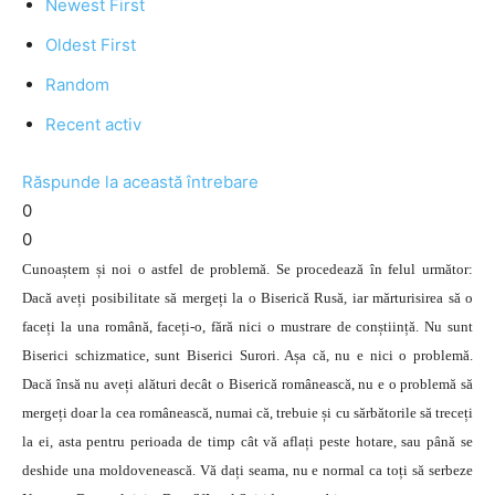
Newest First
Oldest First
Random
Recent activ
Răspunde la această întrebare
0
0
Cunoaștem și noi o astfel de problemă. Se procedează în felul următor:
Dacă aveți posibilitate să mergeți la o Biserică Rusă, iar mărturisirea să o
faceți la una română, faceți-o, fără nici o mustrare de conștiință. Nu sunt
Biserici schizmatice, sunt Biserici Surori. Așa că, nu e nici o problemă.
Dacă însă nu aveți alături decât o Biserică românească, nu e o problemă să
mergeți doar la cea românească, numai că, trebuie și cu sărbătorile să treceți
la ei, asta pentru perioada de timp cât vă aflați peste hotare, sau până se
deshide una moldovenească. Vă dați seama, nu e normal ca toți să serbeze