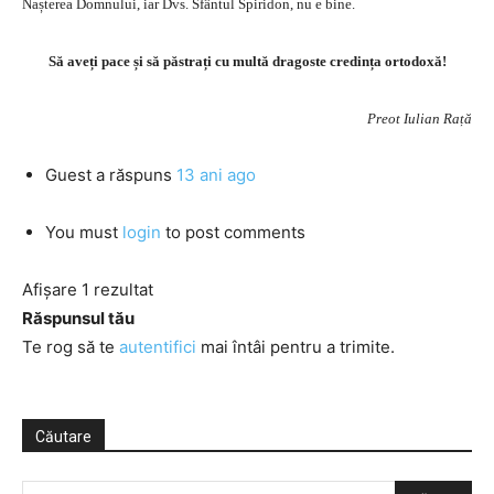
Nașterea Domnului, iar Dvs. Sfântul Spiridon, nu e bine.
Să aveți pace și să păstrați cu multă dragoste credința ortodoxă!
Preot Iulian Rață
Guest
a răspuns
13 ani ago
You must
login
to post comments
Afișare 1 rezultat
Răspunsul tău
Te rog să te
autentifici
mai întâi pentru a trimite.
Căutare