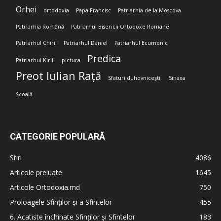
Orhei
ortodoxia
Papa Francisc
Patriarhia de la Moscova
Patriarhia Română
Patriarhul Bisericii Ortodoxe Române
Patriarhul Chiril
Patriarhul Daniel
Patriarhul Ecumenic
Predica
Patriarhul Kirill
pictura
Preot Iulian Rață
Sfaturi duhovnicești;
Sinaxa
Școală
CATEGORIE POPULARĂ
Stiri
4086
Articole preluate
1645
Articole Ortodoxia.md
750
Proloagele Sfinților și a Sfintelor
455
6. Acatiste închinate Sfinților și Sfintelor
183