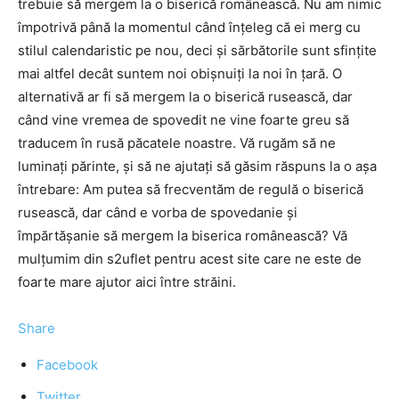
trebuie să mergem la o biserică românească. Nu am nimic
împotrivă până la momentul când înţeleg că ei merg cu
stilul calendaristic pe nou, deci şi sărbătorile sunt sfinţite
mai altfel decât suntem noi obişnuiţi la noi în ţară. O
alternativă ar fi să mergem la o biserică rusească, dar
când vine vremea de spovedit ne vine foarte greu să
traducem în rusă păcatele noastre. Vă rugăm să ne
luminaţi părinte, şi să ne ajutaţi să găsim răspuns la o aşa
întrebare: Am putea să frecventăm de regulă o biserică
rusească, dar când e vorba de spovedanie şi
împărtăşanie să mergem la biserica românească? Vă
mulţumim din s2uflet pentru acest site care ne este de
foarte mare ajutor aici între străini.
Share
Facebook
Twitter