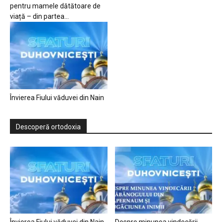
pentru mamele dătătoare de
viață – din partea...
Învierea Fiului văduvei din Nain
Descoperă ortodoxia
Învierea Fiului văduvei din Nain
Despre minunea vindecării