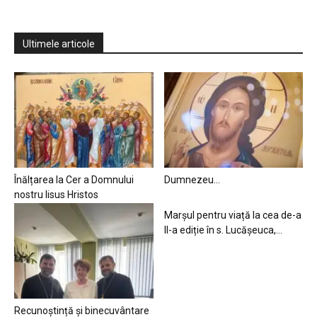
Ultimele articole
Înălțarea la Cer a Domnului
Dumnezeu…
nostru Iisus Hristos
Marșul pentru viață la cea de-a
II-a ediție în s. Lucășeuca,...
Recunoștință și binecuvântare