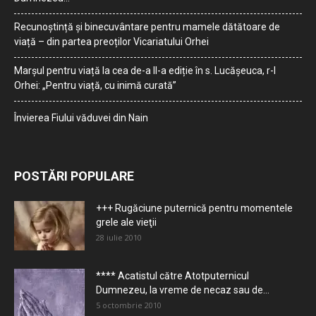
Recunoștință și binecuvântare pentru mamele dătătoare de
viață – din partea preoților Vicariatului Orhei
Marșul pentru viață la cea de-a II-a ediție în s. Lucășeuca, r-l
Orhei: „Pentru viață, cu inimă curată”
Învierea Fiului văduvei din Nain
POSTĂRI POPULARE
+++ Rugăciune puternică pentru momentele
grele ale vieţii
28 iulie 2010
**** Acatistul către Atotputernicul
Dumnezeu, la vreme de necaz sau de...
5 octombrie 2010