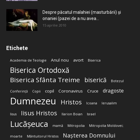
Despre păcatul malahiei (masturbării) şi
onaniei (pazei de a nu avea...
15 aprilie 2010
Etichete
Anul nou
avort
Academia de Teologie
Biserica
Biserica Ortodoxă
Biserica Sfânta Treime
biserică
Botezul
dragoste
copil
Coronavirus
Cruce
Conferință
Copii
Dumnezeu
Hristos
Icoana
Ierusalim
Iisus Hristos
Iisus
Ilarion Boian
Israel
Lucășeuca
mamă
Mitropolia
Mitropolia Moldovei;
Nașterea Domnului
moarte
Mântuitorul Hristos