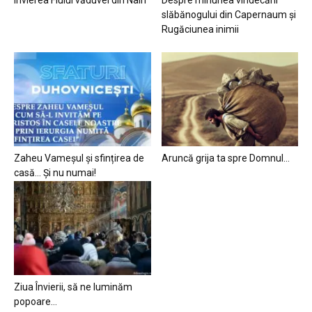
slăbănogului din Capernaum și
Rugăciunea inimii
Zaheu Vameșul și sfințirea de
Aruncă grija ta spre Domnul…
casă… Și nu numai!
Ziua Învierii, să ne luminăm
popoare…