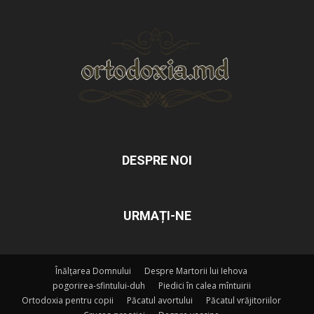
DESPRE NOI
URMAȚI-NE
Înălțarea Domnului
Despre Martorii lui Iehova
pogorirea-sfintului-duh
Piedici în calea mîntuirii
Ortodoxia pentru copii
Păcatul avortului
Păcatul vrăjitoriilor