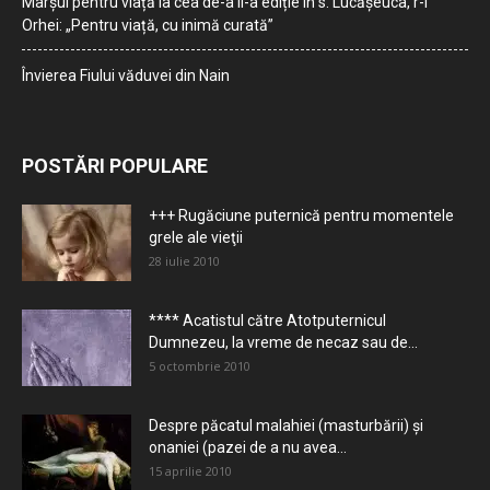
Marșul pentru viață la cea de-a II-a ediție în s. Lucășeuca, r-l
Orhei: „Pentru viață, cu inimă curată”
Învierea Fiului văduvei din Nain
POSTĂRI POPULARE
+++ Rugăciune puternică pentru momentele
grele ale vieţii
28 iulie 2010
**** Acatistul către Atotputernicul
Dumnezeu, la vreme de necaz sau de...
5 octombrie 2010
Despre păcatul malahiei (masturbării) şi
onaniei (pazei de a nu avea...
15 aprilie 2010