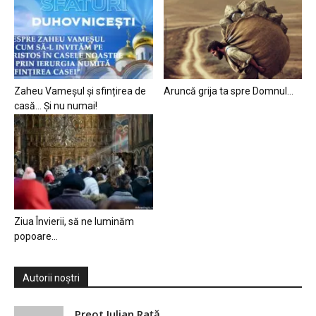
Zaheu Vameșul și sfințirea de
Aruncă grija ta spre Domnul…
casă… Și nu numai!
Ziua Învierii, să ne luminăm
popoare…
Autorii noștri
Preot Iulian Raţă