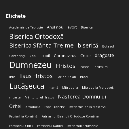
Etichete
Anul nou
avort
Academia de Teologie
Biserica
Biserica Ortodoxă
Biserica Sfânta Treime
biserică
Botezul
dragoste
copil
Coronavirus
Cruce
Conferință
Copii
Dumnezeu
Hristos
Icoana
Ierusalim
Iisus Hristos
Iisus
Ilarion Boian
Israel
Lucășeuca
mamă
Mitropolia
Mitropolia Moldovei;
Nașterea Domnului
moarte
Mântuitorul Hristos
Orhei
ortodoxia
Papa Francisc
Patriarhia de la Moscova
Patriarhia Română
Patriarhul Bisericii Ortodoxe Române
Patriarhul Chiril
Patriarhul Daniel
Patriarhul Ecumenic