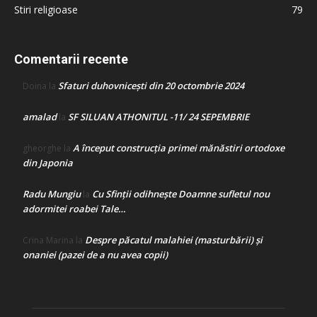
Stiri religioase
79
Comentarii recente
Sfaturi duhovnicești din 20 octombrie 2024
Doina
la
amalad
SF SILUAN ATHONITUL -11/ 24 SEPEMBRIE
la
A început construcţia primei mănăstiri ortodoxe
gheorghe
la
din Japonia
Radu Mungiu
Cu Sfinții odihnește Doamne sufletul nou
la
adormitei roabei Tale…
Despre păcatul malahiei (masturbării) şi
Crina Marina
la
onaniei (pazei de a nu avea copii)