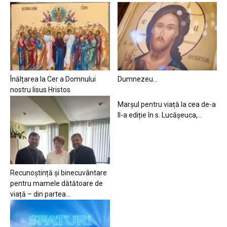
Înălțarea la Cer a Domnului
Dumnezeu…
nostru Iisus Hristos
Marșul pentru viață la cea de-a
II-a ediție în s. Lucășeuca,...
Recunoștință și binecuvântare
pentru mamele dătătoare de
viață – din partea...