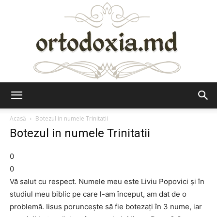
Ortodoxia.md
Acasă
Botezul in numele Trinitatii
Botezul in numele Trinitatii
0
0
Vă salut cu respect. Numele meu este Liviu Popovici şi în
studiul meu biblic pe care l-am început, am dat de o
problemă. Iisus porunceşte să fie botezaţi în 3 nume, iar