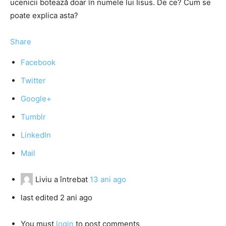
ucenicii botează doar în numele lui Iisus. De ce? Cum se
poate explica asta?
Share
Facebook
Twitter
Google+
Tumblr
LinkedIn
Mail
Liviu
a întrebat
13 ani ago
last edited 2 ani ago
You must
login
to post comments