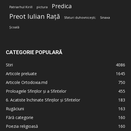
Predica
Patriarhul Kirill
pictura
Preot Iulian Rață
Sfaturi duhovnicești;
Sinaxa
Școală
CATEGORIE POPULARĂ
Stiri
4086
Articole preluate
1645
Articole Ortodoxia.md
750
Proloagele Sfinților și a Sfintelor
455
6. Acatiste închinate Sfinților și Sfintelor
183
Rugăciuni
163
Fără categorie
160
Poezia religioasă
160