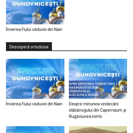
Învierea Fiului văduvei din Nain
Descoperă ortodoxia
Învierea Fiului văduvei din Nain
Despre minunea vindecării
slăbănogului din Capernaum și
Rugăciunea inimii