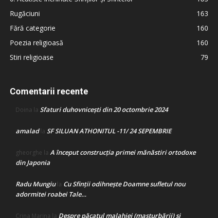
Rugăciuni
163
Fără categorie
160
Poezia religioasă
160
Stiri religioase
79
Comentarii recente
Sfaturi duhovnicești din 20 octombrie 2024
Doina
la
amalad
SF SILUAN ATHONITUL -11/ 24 SEPEMBRIE
la
A început construcţia primei mănăstiri ortodoxe
gheorghe
la
din Japonia
Radu Mungiu
Cu Sfinții odihnește Doamne sufletul nou
la
adormitei roabei Tale…
Despre păcatul malahiei (masturbării) şi
Crina Marina
la