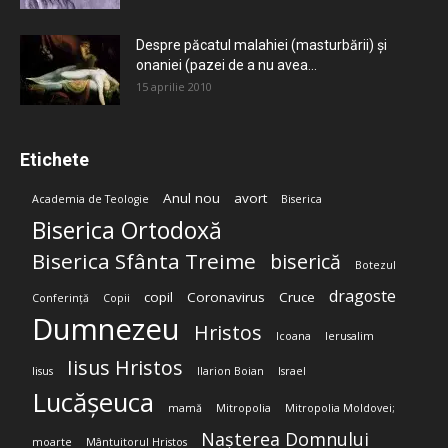
Despre păcatul malahiei (masturbării) şi
onaniei (pazei de a nu avea...
15 aprilie 2010
Etichete
Anul nou
avort
Academia de Teologie
Biserica
Biserica Ortodoxă
Biserica Sfânta Treime
biserică
Botezul
dragoste
copil
Coronavirus
Cruce
Conferință
Copii
Dumnezeu
Hristos
Icoana
Ierusalim
Iisus Hristos
Iisus
Ilarion Boian
Israel
Lucășeuca
mamă
Mitropolia
Mitropolia Moldovei;
Nașterea Domnului
moarte
Mântuitorul Hristos