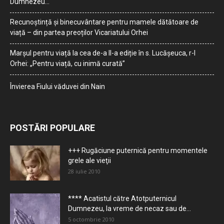
Dumnezeu…
Recunoștință și binecuvântare pentru mamele dătătoare de
viață – din partea preoților Vicariatului Orhei
Marșul pentru viață la cea de-a II-a ediție în s. Lucășeuca, r-l
Orhei: „Pentru viață, cu inimă curată”
Învierea Fiului văduvei din Nain
POSTĂRI POPULARE
+++ Rugăciune puternică pentru momentele
grele ale vieţii
28 iulie 2010
**** Acatistul către Atotputernicul
Dumnezeu, la vreme de necaz sau de...
5 octombrie 2010