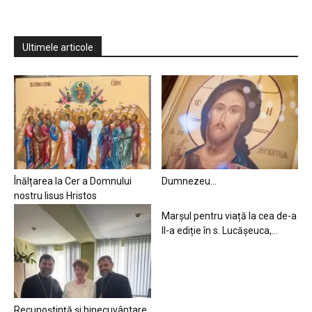
Ultimele articole
Înălțarea la Cer a Domnului
Dumnezeu…
nostru Iisus Hristos
Marșul pentru viață la cea de-a
II-a ediție în s. Lucășeuca,...
Recunoștință și binecuvântare