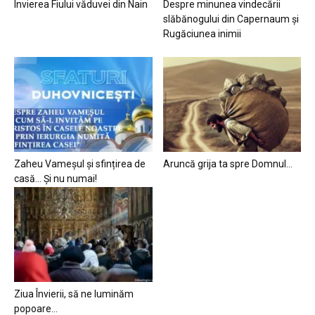
Învierea Fiului văduvei din Nain
Despre minunea vindecării
slăbănogului din Capernaum și
Rugăciunea inimii
Zaheu Vameșul și sfințirea de
Aruncă grija ta spre Domnul…
casă… Și nu numai!
Ziua Învierii, să ne luminăm
popoare…