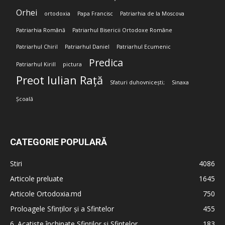
Orhei
ortodoxia
Papa Francisc
Patriarhia de la Moscova
Patriarhia Română
Patriarhul Bisericii Ortodoxe Române
Patriarhul Chiril
Patriarhul Daniel
Patriarhul Ecumenic
Predica
Patriarhul Kirill
pictura
Preot Iulian Rață
Sfaturi duhovnicești;
Sinaxa
Școală
CATEGORIE POPULARĂ
Stiri
4086
Articole preluate
1645
Articole Ortodoxia.md
750
Proloagele Sfinților și a Sfintelor
455
6. Acatiste închinate Sfinților și Sfintelor
183