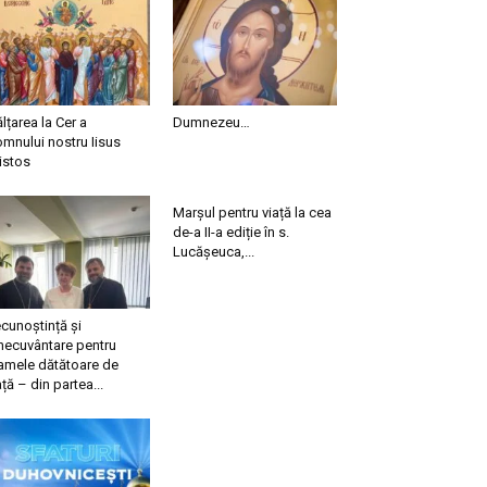
ălțarea la Cer a
Dumnezeu…
mnului nostru Iisus
istos
Marșul pentru viață la cea
de-a II-a ediție în s.
Lucășeuca,...
cunoștință și
necuvântare pentru
mele dătătoare de
ață – din partea...