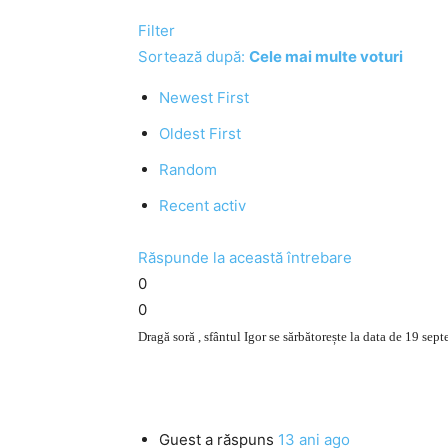
Filter
Sortează după:
Cele mai multe voturi
Newest First
Oldest First
Random
Recent activ
Răspunde la această întrebare
0
0
Dragă soră , sfântul Igor se sărbătorește la data de 19 sep
Guest
a răspuns
13 ani ago