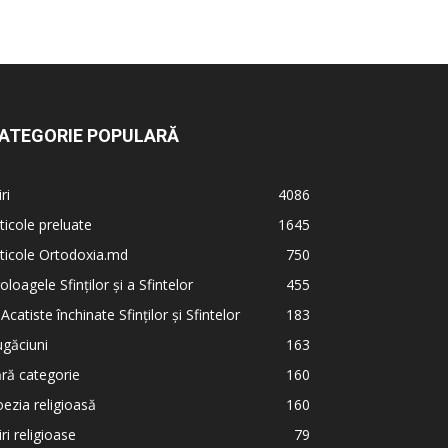
ATEGORIE POPULARĂ
iri
4086
ticole preluate
1645
ticole Ortodoxia.md
750
oloagele Sfinților și a Sfintelor
455
 Acatiste închinate Sfinților și Sfintelor
183
găciuni
163
ră categorie
160
ezia religioasă
160
iri religioase
79