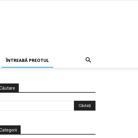
ÎNTREABĂ PREOTUL
Căutare
Categorii