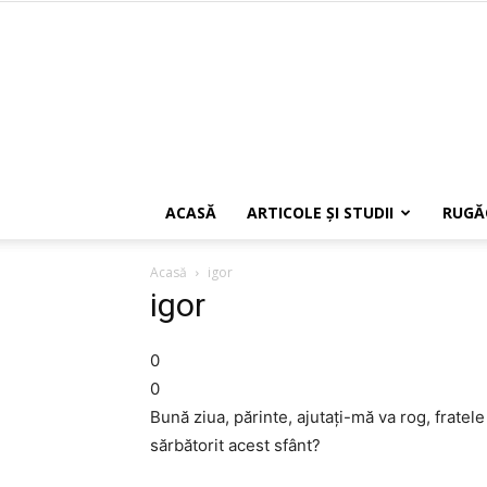
ACASĂ
ARTICOLE ŞI STUDII
RUGĂ
Acasă
igor
igor
0
0
Bună ziua, părinte, ajutați-mă va rog, frate
sărbătorit acest sfânt?