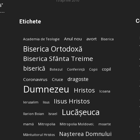
15 aprilie 2010
ă”
C
Etichete
Anul nou
avort
Academia de Teologie
Biserica
Biserica Ortodoxă
Biserica Sfânta Treime
biserică
copil
Botezul
Conferință
Copii
dragoste
Coronavirus
Cruce
Dumnezeu
Hristos
Icoana
Iisus Hristos
Ierusalim
Iisus
Lucășeuca
Ilarion Boian
Israel
mamă
Mitropolia
Mitropolia Moldovei;
moarte
Nașterea Domnului
Mântuitorul Hristos