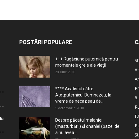
POSTĂRI POPULARE
C
+++ Rugăciune puternică pentru
St
momentele grele ale vieţii
Ar
28 iulie 2010
Ar
Pr
**** Acatistul către
Atotputernicul Dumnezeu, la
6.
vreme de necaz sau de...
Ru
5 octombrie 2010
Fă
lui
Despre păcatul malahiei
Po
(masturbării) şi onaniei (pazei de
a nu avea...
St