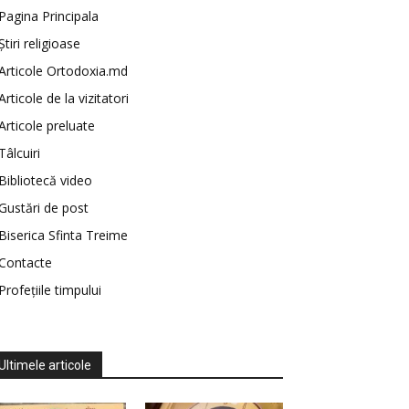
Pagina Principala
Știri religioase
Articole Ortodoxia.md
Articole de la vizitatori
Articole preluate
Tâlcuiri
Bibliotecă video
Gustări de post
Biserica Sfinta Treime
Contacte
Profețiile timpului
Ultimele articole