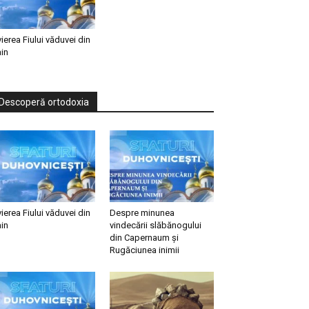
vierea Fiului văduvei din
in
Descoperă ortodoxia
vierea Fiului văduvei din
Despre minunea
in
vindecării slăbănogului
din Capernaum și
Rugăciunea inimii