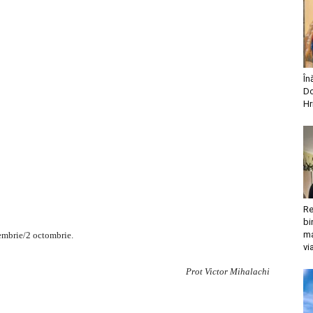
În
Do
Hr
Re
bi
ma
tembrie/2 octombrie.
vi
Prot Victor Mihalachi