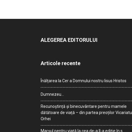
ALEGEREA EDITORULUI
Articole recente
Înălțarea la Cer a Domnului nostru Iisus Hristos
Dumnezeu…
Recunoștință și binecuvântare pentru mamele
dătătoare de viață – din partea preoților Vicariatu
Orhei
Marșul pentru viață la cea de-a II-a ediție în s.