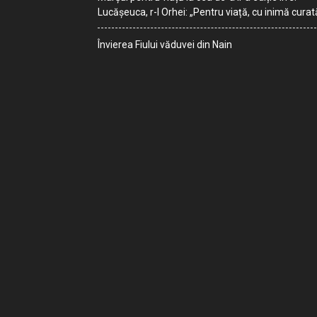
Lucășeuca, r-l Orhei: „Pentru viață, cu inimă curat
Învierea Fiului văduvei din Nain