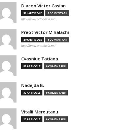
Diacon Victor Casian
581 ARTICOLE
5 COMENTARII
http://www.ortodoxia.md
Preot Victor Mihalachi
210 ARTICOLE
1 COMENTARII
http://www.ortodoxia.md
Cvasniuc Tatiana
88 ARTICOLE
0 COMENTARII
Nadejda B.
32 ARTICOLE
0 COMENTARII
Vitalii Mereutanu
23 ARTICOLE
0 COMENTARII