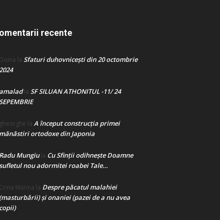
omentarii recente
Sfaturi duhovnicești din 20 octombrie
Doina
la
2024
amalad
SF SILUAN ATHONITUL -11/ 24
la
SEPEMBRIE
A început construcţia primei
gheorghe
la
mănăstiri ortodoxe din Japonia
Radu Mungiu
Cu Sfinții odihnește Doamne
la
sufletul nou adormitei roabei Tale…
Despre păcatul malahiei
Crina Marina
la
(masturbării) şi onaniei (pazei de a nu avea
copii)