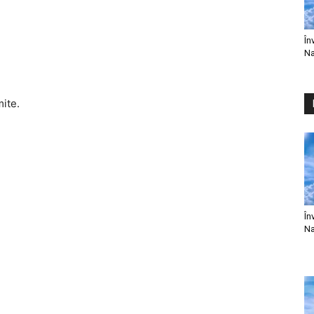
În
Na
mite.
În
Na