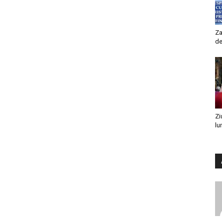
Za
de
Zi
lu