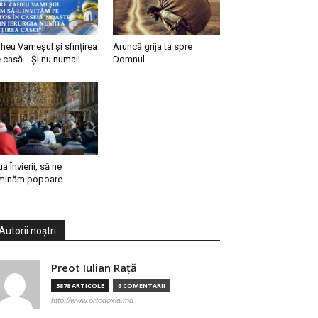
heu Vameșul și sfințirea
Aruncă grija ta spre
 casă… Și nu numai!
Domnul…
ua Învierii, să ne
minăm popoare…
Autorii noștri
Preot Iulian Raţă
3878 ARTICOLE
6 COMENTARII
http://www.ortodoxia.md