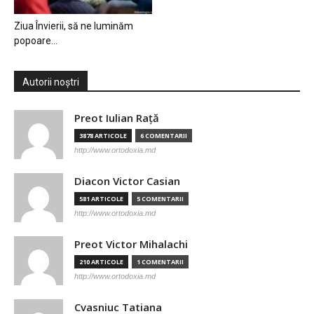
Ziua Învierii, să ne luminăm
popoare…
Autorii noștri
Preot Iulian Raţă
3878 ARTICOLE
6 COMENTARII
http://www.ortodoxia.md
Diacon Victor Casian
581 ARTICOLE
5 COMENTARII
http://www.ortodoxia.md
Preot Victor Mihalachi
210 ARTICOLE
1 COMENTARII
http://www.ortodoxia.md
Cvasniuc Tatiana