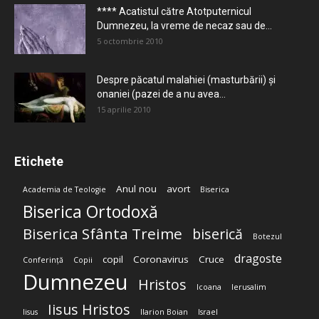
**** Acatistul către Atotputernicul
Dumnezeu, la vreme de necaz sau de...
5 octombrie 2010
Despre păcatul malahiei (masturbării) şi
onaniei (pazei de a nu avea...
15 aprilie 2010
Etichete
Anul nou
avort
Academia de Teologie
Biserica
Biserica Ortodoxă
Biserica Sfânta Treime
biserică
Botezul
dragoste
copil
Coronavirus
Cruce
Conferință
Copii
Dumnezeu
Hristos
Icoana
Ierusalim
Iisus Hristos
Iisus
Ilarion Boian
Israel