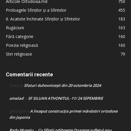
Articole Ortodoxia.md
750
Proloagele Sfinților și a Sfintelor
455
6. Acatiste închinate Sfinților și Sfintelor
183
Rugăciuni
163
Fără categorie
160
Poezia religioasă
160
Stiri religioase
79
Comentarii recente
Sfaturi duhovnicești din 20 octombrie 2024
Doina
la
amalad
SF SILUAN ATHONITUL -11/ 24 SEPEMBRIE
la
A început construcţia primei mănăstiri ortodoxe
gheorghe
la
din Japonia
Radu Mungiu
Cu Sfinții odihnește Doamne sufletul nou
la