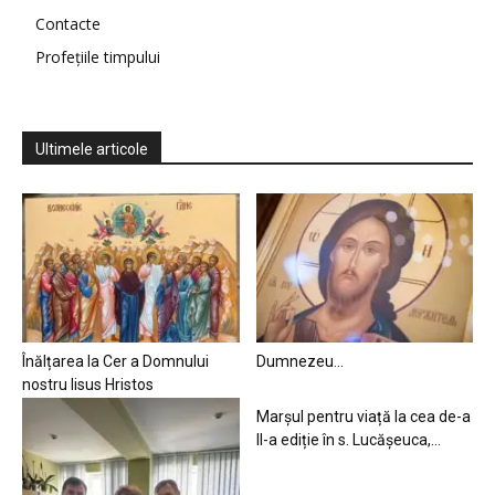
Contacte
Profețiile timpului
Ultimele articole
Înălțarea la Cer a Domnului
Dumnezeu…
nostru Iisus Hristos
Marșul pentru viață la cea de-a
II-a ediție în s. Lucășeuca,...