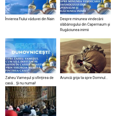
Învierea Fiului văduvei din Nain
Despre minunea vindecării
slăbănogului din Capernaum și
Rugăciunea inimii
Zaheu Vameșul și sfințirea de
Aruncă grija ta spre Domnul…
casă… Și nu numai!