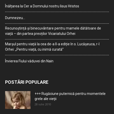
Înălțarea la Cer a Domnului nostru Iisus Hristos
Dumnezeu…
Recunoștință și binecuvântare pentru mamele dătătoare de
viață – din partea preoților Vicariatului Orhei
Marșul pentru viață la cea de-a II-a ediție în s. Lucășeuca, r-l
Orhei: „Pentru viață, cu inimă curată”
Învierea Fiului văduvei din Nain
POSTĂRI POPULARE
+++ Rugăciune puternică pentru momentele
grele ale vieţii
28 iulie 2010