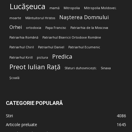
Lucășeuca
mamă
Mitropolia
Mitropolia Moldovei;
Nașterea Domnului
moarte
Mântuitorul Hristos
Orhei
ortodoxia
Papa Francisc
Patriarhia de la Moscova
Patriarhia Română
Patriarhul Bisericii Ortodoxe Române
Patriarhul Chiril
Patriarhul Daniel
Patriarhul Ecumenic
Predica
Patriarhul Kirill
pictura
Preot Iulian Rață
Sfaturi duhovnicești;
Sinaxa
Școală
CATEGORIE POPULARĂ
Stiri
4086
Articole preluate
1645