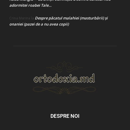
adormitei roabei Tale…
Despre păcatul malahiei (masturbării) şi
Crina Marina
la
onaniei (pazei de a nu avea copii)
DESPRE NOI