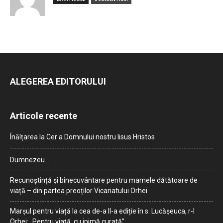
ALEGEREA EDITORULUI
Articole recente
Înălțarea la Cer a Domnului nostru Iisus Hristos
Dumnezeu…
Recunoștință și binecuvântare pentru mamele dătătoare de
viață – din partea preoților Vicariatului Orhei
Marșul pentru viață la cea de-a II-a ediție în s. Lucășeuca, r-l
Orhei: „Pentru viață, cu inimă curată”