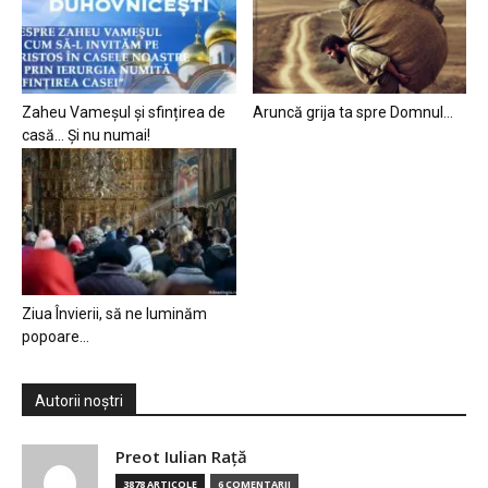
Zaheu Vameșul și sfințirea de
Aruncă grija ta spre Domnul…
casă… Și nu numai!
Ziua Învierii, să ne luminăm
popoare…
Autorii noștri
Preot Iulian Raţă
3878 ARTICOLE
6 COMENTARII