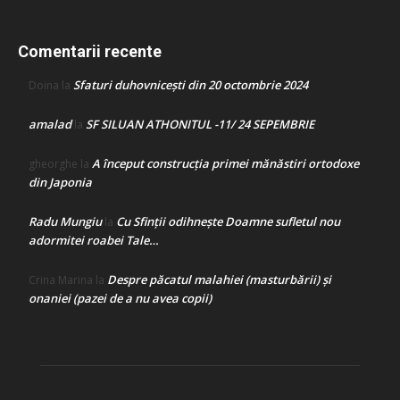
Comentarii recente
Sfaturi duhovnicești din 20 octombrie 2024
Doina
la
amalad
SF SILUAN ATHONITUL -11/ 24 SEPEMBRIE
la
A început construcţia primei mănăstiri ortodoxe
gheorghe
la
din Japonia
Radu Mungiu
Cu Sfinții odihnește Doamne sufletul nou
la
adormitei roabei Tale…
Despre păcatul malahiei (masturbării) şi
Crina Marina
la
onaniei (pazei de a nu avea copii)