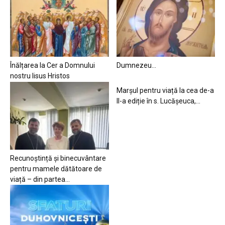
Înălțarea la Cer a Domnului
Dumnezeu…
nostru Iisus Hristos
Marșul pentru viață la cea de-a
II-a ediție în s. Lucășeuca,...
Recunoștință și binecuvântare
pentru mamele dătătoare de
viață – din partea...