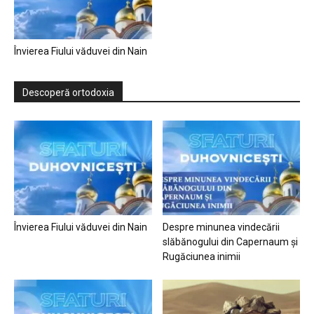
Învierea Fiului văduvei din Nain
Descoperă ortodoxia
Învierea Fiului văduvei din Nain
Despre minunea vindecării
slăbănogului din Capernaum și
Rugăciunea inimii