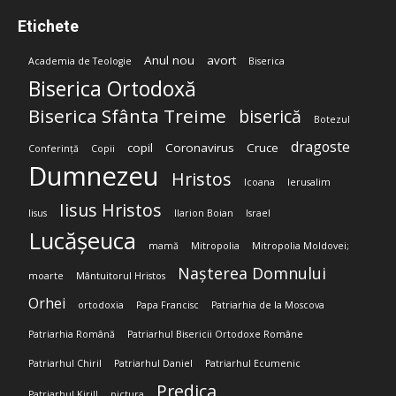
Etichete
Anul nou
avort
Academia de Teologie
Biserica
Biserica Ortodoxă
Biserica Sfânta Treime
biserică
Botezul
dragoste
copil
Coronavirus
Cruce
Conferință
Copii
Dumnezeu
Hristos
Icoana
Ierusalim
Iisus Hristos
Iisus
Ilarion Boian
Israel
Lucășeuca
mamă
Mitropolia
Mitropolia Moldovei;
Nașterea Domnului
moarte
Mântuitorul Hristos
Orhei
ortodoxia
Papa Francisc
Patriarhia de la Moscova
Patriarhia Română
Patriarhul Bisericii Ortodoxe Române
Patriarhul Chiril
Patriarhul Daniel
Patriarhul Ecumenic
Predica
Patriarhul Kirill
pictura