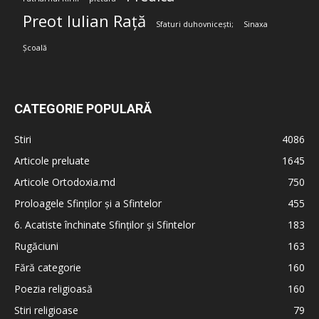
Preot Iulian Rață
Sfaturi duhovnicești;
Sinaxa
Școală
CATEGORIE POPULARĂ
Stiri
4086
Articole preluate
1645
Articole Ortodoxia.md
750
Proloagele Sfinților și a Sfintelor
455
6. Acatiste închinate Sfinților și Sfintelor
183
Rugăciuni
163
Fără categorie
160
Poezia religioasă
160
Stiri religioase
79