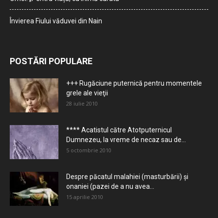
Învierea Fiului văduvei din Nain
POSTĂRI POPULARE
+++ Rugăciune puternică pentru momentele
grele ale vieţii
28 iulie 2010
**** Acatistul către Atotputernicul
Dumnezeu, la vreme de necaz sau de...
5 octombrie 2010
Despre păcatul malahiei (masturbării) şi
onaniei (pazei de a nu avea...
15 aprilie 2010