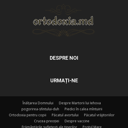
DESPRE NOI
URMAȚI-NE
Înălțarea Domnului
Despre Martorii lui Iehova
pogorirea-sfintului-duh
Piedici în calea mîntuirii
Ortodoxia pentru copii
Păcatul avortului
Păcatul vrăjitoriilor
Crucea preoției
Despre vaccine
Frământările sufletești ale tinerilor
Postul Mare