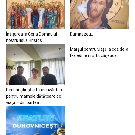
Înălțarea la Cer a Domnului
Dumnezeu…
nostru Iisus Hristos
Marșul pentru viață la cea de-a
II-a ediție în s. Lucășeuca,...
Recunoștință și binecuvântare
pentru mamele dătătoare de
viață – din partea...