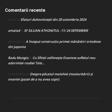
Comentarii recente
Sfaturi duhovnicești din 20 octombrie 2024
Doina
la
amalad
SF SILUAN ATHONITUL -11/ 24 SEPEMBRIE
la
A început construcţia primei mănăstiri ortodoxe
gheorghe
la
din Japonia
Radu Mungiu
Cu Sfinții odihnește Doamne sufletul nou
la
adormitei roabei Tale…
Despre păcatul malahiei (masturbării) şi
Crina Marina
la
onaniei (pazei de a nu avea copii)