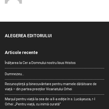
ALEGEREA EDITORULUI
Articole recente
Înălțarea la Cer a Domnului nostru Iisus Hristos
Dumnezeu…
Recunoștință și binecuvântare pentru mamele dătătoare de
viață – din partea preoților Vicariatului Orhei
Marșul pentru viață la cea de-a II-a ediție în s. Lucășeuca, r-l
Orhei: „Pentru viață, cu inimă curată”