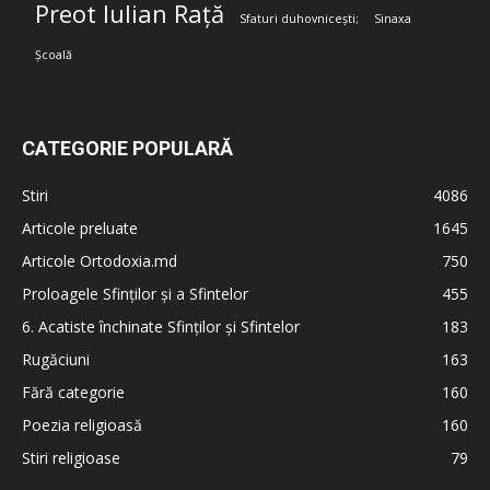
Preot Iulian Rață
Sfaturi duhovnicești;
Sinaxa
Școală
CATEGORIE POPULARĂ
Stiri
4086
Articole preluate
1645
Articole Ortodoxia.md
750
Proloagele Sfinților și a Sfintelor
455
6. Acatiste închinate Sfinților și Sfintelor
183
Rugăciuni
163
Fără categorie
160
Poezia religioasă
160
Stiri religioase
79