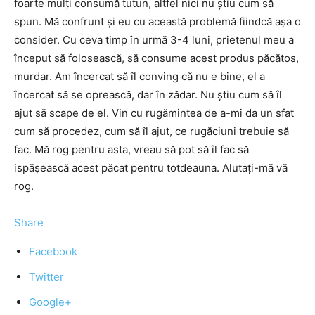
foarte mulţi consumă tutun, altfel nici nu ştiu cum să
spun. Mă confrunt şi eu cu această problemă fiindcă aşa o
consider. Cu ceva timp în urmă 3-4 luni, prietenul meu a
început să folosească, să consume acest produs păcătos,
murdar. Am încercat să îl conving că nu e bine, el a
încercat să se oprească, dar în zădar. Nu ştiu cum să îl
ajut să scape de el. Vin cu rugămintea de a-mi da un sfat
cum să procedez, cum să îl ajut, ce rugăciuni trebuie să
fac. Mă rog pentru asta, vreau să pot să îl fac să
ispăşească acest păcat pentru totdeauna. Alutaţi-mă vă
rog.
Share
Facebook
Twitter
Google+