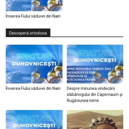
Învierea Fiului văduvei din Nain
Descoperă ortodoxia
Învierea Fiului văduvei din Nain
Despre minunea vindecării
slăbănogului din Capernaum și
Rugăciunea inimii