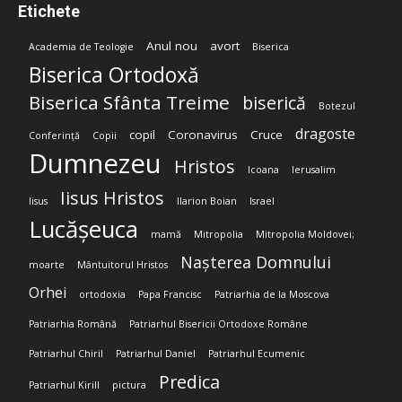
Etichete
Anul nou
avort
Academia de Teologie
Biserica
Biserica Ortodoxă
Biserica Sfânta Treime
biserică
Botezul
dragoste
copil
Coronavirus
Cruce
Conferință
Copii
Dumnezeu
Hristos
Icoana
Ierusalim
Iisus Hristos
Iisus
Ilarion Boian
Israel
Lucășeuca
mamă
Mitropolia
Mitropolia Moldovei;
Nașterea Domnului
moarte
Mântuitorul Hristos
Orhei
ortodoxia
Papa Francisc
Patriarhia de la Moscova
Patriarhia Română
Patriarhul Bisericii Ortodoxe Române
Patriarhul Chiril
Patriarhul Daniel
Patriarhul Ecumenic
Predica
Patriarhul Kirill
pictura