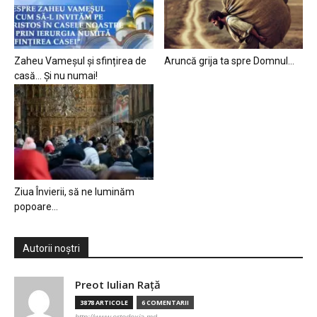
Zaheu Vameșul și sfințirea de
Aruncă grija ta spre Domnul…
casă… Și nu numai!
Ziua Învierii, să ne luminăm
popoare…
Autorii noștri
Preot Iulian Raţă
3878 ARTICOLE
6 COMENTARII