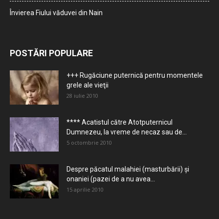
Învierea Fiului văduvei din Nain
POSTĂRI POPULARE
+++ Rugăciune puternică pentru momentele
grele ale vieţii
28 iulie 2010
**** Acatistul către Atotputernicul
Dumnezeu, la vreme de necaz sau de...
5 octombrie 2010
Despre păcatul malahiei (masturbării) şi
onaniei (pazei de a nu avea...
15 aprilie 2010