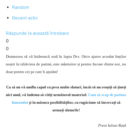
Random
Recent activ
Răspunde la această întrebare
0
0
Dumnezeu să vă întărească soră în lupta Dvs. Orice ajutor acordat fraților
noștri în izbăvirea de patimi, este mântuitor și pentru fiecare dintre noi, nu
doar pentru cei pe care îi ajutăm!
Ca să nu vă umflu capul cu prea multe sfaturi, încât să nu reușiți să țineți
nici unul, vă îndemn să citiți următorul material:
Cum să scap de patima
fumatului
și în măsura posibilităților, cu rugăciune să încercați să
urmați sfaturile!
Preot Iulian Rață