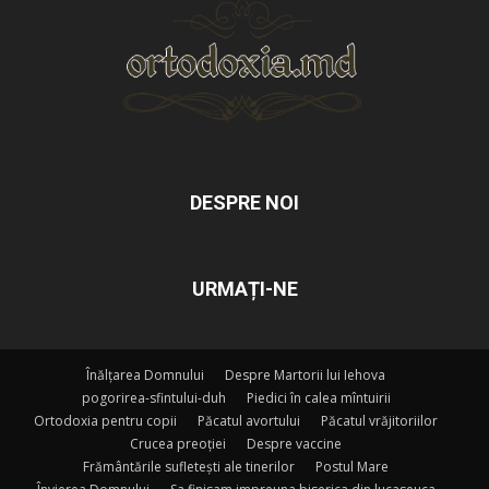
DESPRE NOI
URMAȚI-NE
Înălțarea Domnului
Despre Martorii lui Iehova
pogorirea-sfintului-duh
Piedici în calea mîntuirii
Ortodoxia pentru copii
Păcatul avortului
Păcatul vrăjitoriilor
Crucea preoției
Despre vaccine
Frământările sufletești ale tinerilor
Postul Mare