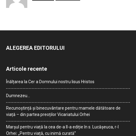
ALEGEREA EDITORULUI
Articole recente
Înălțarea la Cer a Domnului nostru Iisus Hristos
Dumnezeu…
Recunoștință și binecuvântare pentru mamele dătătoare de
viață – din partea preoților Vicariatului Orhei
Marșul pentru viață la cea de-a II-a ediție în s. Lucășeuca, r-l
Orhei: „Pentru viață, cu inimă curată”