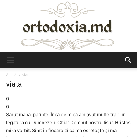
Ortodoxia.md
Acasă
viata
viata
0
0
Sărut mâna, părinte. Încă de mică am avut multe trăiri în
legătură cu Dumnezeu. Chiar Domnul nostru Iisus Hristos
mi-a vorbit. Simt în fiecare zi că mă ocroteşte şi mă