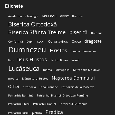
Etichete
Anul nou
avort
Academia de Teologie
Biserica
Biserica Ortodoxă
Biserica Sfânta Treime
biserică
Botezul
dragoste
copil
Coronavirus
Cruce
Conferință
Copii
Dumnezeu
Hristos
Icoana
Ierusalim
Iisus Hristos
Iisus
Ilarion Boian
Israel
Lucășeuca
mamă
Mitropolia
Mitropolia Moldovei;
Nașterea Domnului
moarte
Mântuitorul Hristos
Orhei
ortodoxia
Papa Francisc
Patriarhia de la Moscova
Patriarhia Română
Patriarhul Bisericii Ortodoxe Române
Patriarhul Chiril
Patriarhul Daniel
Patriarhul Ecumenic
Predica
Patriarhul Kirill
pictura