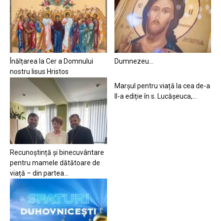
Înălțarea la Cer a Domnului
Dumnezeu…
nostru Iisus Hristos
Marșul pentru viață la cea de-a
II-a ediție în s. Lucășeuca,...
Recunoștință și binecuvântare
pentru mamele dătătoare de
viață – din partea...