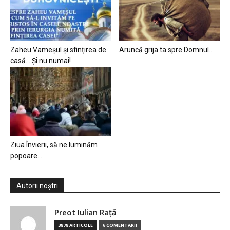
Zaheu Vameșul și sfințirea de
Aruncă grija ta spre Domnul…
casă… Și nu numai!
Ziua Învierii, să ne luminăm
popoare…
Autorii noștri
Preot Iulian Raţă
3878 ARTICOLE
6 COMENTARII