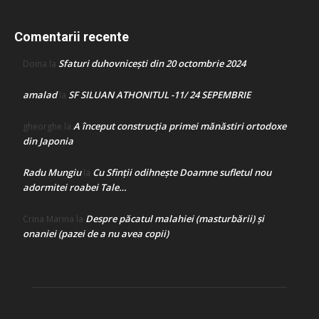
Comentarii recente
Sfaturi duhovnicești din 20 octombrie 2024
Doina
la
amalad
SF SILUAN ATHONITUL -11/ 24 SEPEMBRIE
la
A început construcţia primei mănăstiri ortodoxe
gheorghe
la
din Japonia
Radu Mungiu
Cu Sfinții odihnește Doamne sufletul nou
la
adormitei roabei Tale…
Despre păcatul malahiei (masturbării) şi
Crina Marina
la
onaniei (pazei de a nu avea copii)