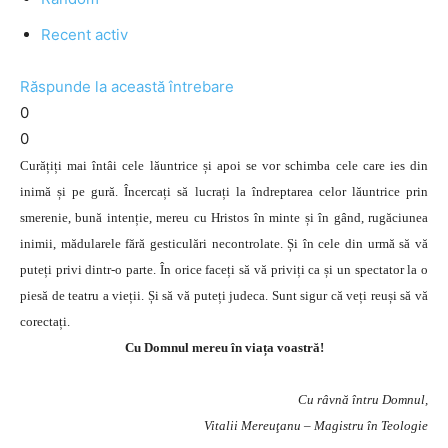
Recent activ
Răspunde la această întrebare
0
0
Curățiți mai întâi cele lăuntrice și apoi se vor schimba cele care ies din
inimă și pe gură. Încercați să lucrați la îndreptarea celor lăuntrice prin
smerenie, bună intenție, mereu cu Hristos în minte și în gând, rugăciunea
inimii, mădularele fără gesticulări necontrolate. Și în cele din urmă să vă
puteți privi dintr-o parte. În orice faceți să vă priviți ca și un spectator la o
piesă de teatru a vieții. Și să vă puteți judeca. Sunt sigur că veți reuși să vă
corectați.
Cu Domnul mereu în viața voastră!
Cu râvnă întru Domnul,
Vitalii Mereuţanu – Magistru în Teologie