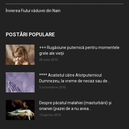
Învierea Fiului văduvei din Nain
POSTĂRI POPULARE
+++ Rugăciune puternică pentru momentele
grele ale vieţii
28 iulie 2010
**** Acatistul către Atotputernicul
Dumnezeu, la vreme de necaz sau de...
5 octombrie 2010
Despre păcatul malahiei (masturbării) şi
onaniei (pazei de a nu avea...
15 aprilie 2010