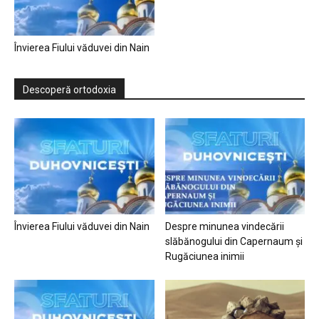
Învierea Fiului văduvei din Nain
Descoperă ortodoxia
Învierea Fiului văduvei din Nain
Despre minunea vindecării
slăbănogului din Capernaum și
Rugăciunea inimii