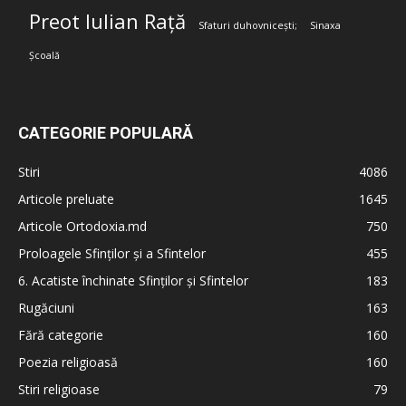
Preot Iulian Rață
Sfaturi duhovnicești;
Sinaxa
Școală
CATEGORIE POPULARĂ
Stiri
4086
Articole preluate
1645
Articole Ortodoxia.md
750
Proloagele Sfinților și a Sfintelor
455
6. Acatiste închinate Sfinților și Sfintelor
183
Rugăciuni
163
Fără categorie
160
Poezia religioasă
160
Stiri religioase
79