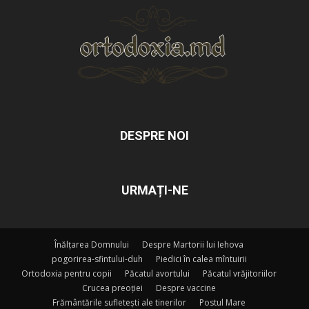
DESPRE NOI
URMAȚI-NE
Înălțarea Domnului
Despre Martorii lui Iehova
pogorirea-sfintului-duh
Piedici în calea mîntuirii
Ortodoxia pentru copii
Păcatul avortului
Păcatul vrăjitoriilor
Crucea preoției
Despre vaccine
Frământările sufletești ale tinerilor
Postul Mare