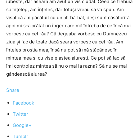
iubeşte, dar aseară am avut un vis ciudat. Ceea ce trebuia
să înţeleg, am înţeles, dar totuşi vreau să vă spun. Am
visat că am păcătuit cu un alt bărbat, deşi sunt căsătorită,
apoi mi s-a arătat un înger care mă întreba de ce încă mai
vorbesc cu cel rău? Că degeaba vorbesc cu Dumnezeu
ziua şi fac de toate dacă seara vorbesc cu cel rău. Am
înţeles prostia mea, însă nu pot să mă stăpânesc în
mintea mea şi cu visele astea aiureşti. Ce pot să fac să
îmi controlez mintea să nu o mai ia razna? Să nu se mai
gândească aiurea?
Share
Facebook
Twitter
Google+
Tumblr