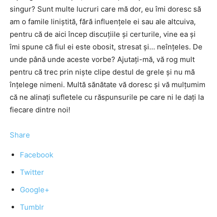
singur? Sunt multe lucruri care mă dor, eu îmi doresc să
am o famile liniştită, fără influenţele ei sau ale altcuiva,
pentru că de aici încep discuţiile şi certurile, vine ea şi
îmi spune că fiul ei este obosit, stresat şi… neînţeles. De
unde până unde aceste vorbe? Ajutaţi-mă, vă rog mult
pentru că trec prin nişte clipe destul de grele şi nu mă
înţelege nimeni. Multă sănătate vă doresc şi vă mulţumim
că ne alinaţi sufletele cu răspunsurile pe care ni le daţi la
fiecare dintre noi!
Share
Facebook
Twitter
Google+
Tumblr