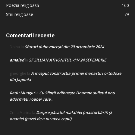
Poezia religioasă
160
Stiri religioase
79
Comentarii recente
Sfaturi duhovnicești din 20 octombrie 2024
Doina
la
amalad
SF SILUAN ATHONITUL -11/ 24 SEPEMBRIE
la
A început construcţia primei mănăstiri ortodoxe
gheorghe
la
din Japonia
Radu Mungiu
Cu Sfinții odihnește Doamne sufletul nou
la
adormitei roabei Tale…
Despre păcatul malahiei (masturbării) şi
Crina Marina
la
onaniei (pazei de a nu avea copii)