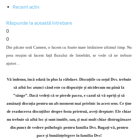
Recent activ
Răspunde la această întrebare
0
0
Din păcate soră Carmen, o facem cu foarte mare întârziere ultimul timp. Nu
prea reușim să facem față fluxului de întrebări, se vede că ne trebuie
ajutor…
Vă îndemn, încă odată în plus la răbdare. Discuțiile cu soțul Dvs. trebuie
să aibă loc atunci când este cu dispoziție și nicidecum nu până la
”sânge”. Dacă vedeți că se pierde pacea, e cazul să vă opriți și să
amânați discuția pentru un alt moment mai prielnic în acest sens. Ce ține
de readucerea discuțiilor despre fosta prietenă, aveți dreptate: Ele chiar
nu trebuie să aibă loc și sunt inutile, sau, și mai mult chiar distrugătoare
din punct de vedere psihologic pentru familia Dvs. Rugați-vă, pentru
pace și bunăînțelegere în familia Dvs!