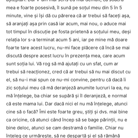
mea e foarte posesivă, îl sună pe soţul meu din 5 în 5
minute, vine şi îşi dă cu părerea că ar trebui să faceţi aşa,
să aranjaţi aşa prin casă iar acum, mai nou, o aduce mai
tot timpul în discuţie pe fosta prietenă a soţului meu, deşi
relaţia lor s-a terminat acum 5 ani, iar pe mine mă doare
foarte tare acest lucru, nu-mi face plăcere că încă se mai
discută despre acest lucru în prezenţa mea, care acum
sunt soţia lui. Vă rog să mă ajutaţi cu un sfat, cum ar
trebui să reacţionez, cred că ar trebui să nu mai discut cu
el, să nu-i mai spun ce nu-mi convine, pentru că dacă îi
zic soţului meu că mă deranjeză anumite lucruri la ea, nu
mă înţelege, ba chiar se supără şi îl deranjeză, e normal
că este mama lui. Dar dacă nici el nu mă înţelege, atunci
cine să o facă? Îmi este foarte greu, ştiţi şi dvs. mai bine
ca oricine, că atunci când încep să se bage părinţii, nu e
bine deloc, atunci se cam destramă o familie. Chiar nu
înţeleg ce urmăreşte, să ne despartă şi el să rămână