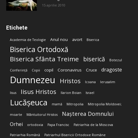
15 aprilie 2010
Etichete
Anul nou
avort
Academia de Teologie
Biserica
Biserica Ortodoxă
Biserica Sfânta Treime
biserică
Botezul
dragoste
copil
Coronavirus
Cruce
Conferință
Copii
Dumnezeu
Hristos
Icoana
Ierusalim
Iisus Hristos
Iisus
Ilarion Boian
Israel
Lucășeuca
mamă
Mitropolia
Mitropolia Moldovei;
Nașterea Domnului
moarte
Mântuitorul Hristos
Orhei
ortodoxia
Papa Francisc
Patriarhia de la Moscova
Patriarhia Română
Patriarhul Bisericii Ortodoxe Române