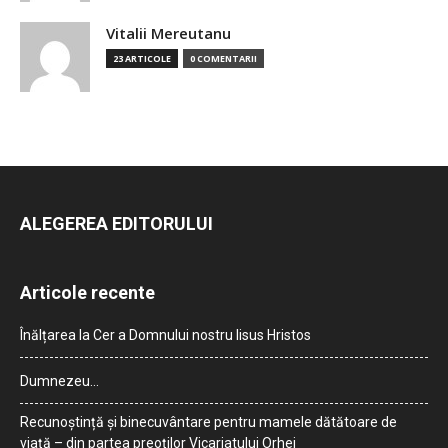
Vitalii Mereutanu
23 ARTICOLE
0 COMENTARII
ALEGEREA EDITORULUI
Articole recente
Înălțarea la Cer a Domnului nostru Iisus Hristos
Dumnezeu…
Recunoștință și binecuvântare pentru mamele dătătoare de
viață – din partea preoților Vicariatului Orhei