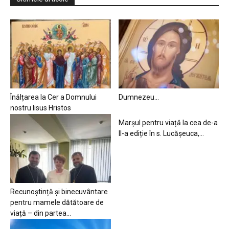
Înălțarea la Cer a Domnului
Dumnezeu…
nostru Iisus Hristos
Marșul pentru viață la cea de-a
II-a ediție în s. Lucășeuca,...
Recunoștință și binecuvântare
pentru mamele dătătoare de
viață – din partea...