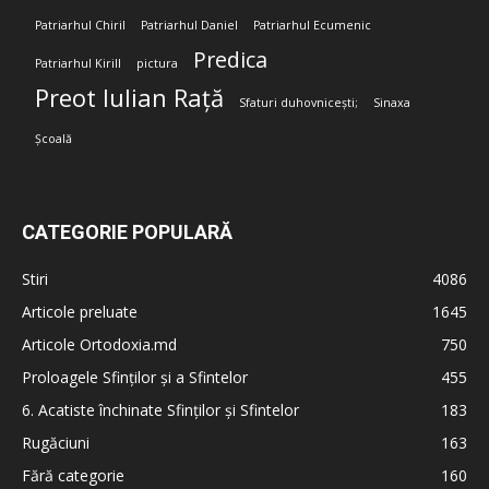
Patriarhul Chiril
Patriarhul Daniel
Patriarhul Ecumenic
Predica
Patriarhul Kirill
pictura
Preot Iulian Rață
Sfaturi duhovnicești;
Sinaxa
Școală
CATEGORIE POPULARĂ
Stiri
4086
Articole preluate
1645
Articole Ortodoxia.md
750
Proloagele Sfinților și a Sfintelor
455
6. Acatiste închinate Sfinților și Sfintelor
183
Rugăciuni
163
Fără categorie
160