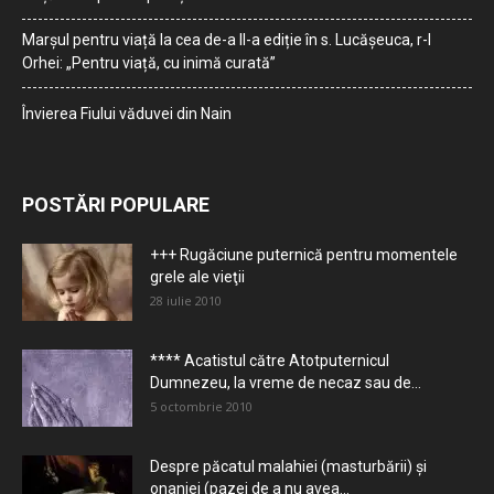
Marșul pentru viață la cea de-a II-a ediție în s. Lucășeuca, r-l
Orhei: „Pentru viață, cu inimă curată”
Învierea Fiului văduvei din Nain
POSTĂRI POPULARE
+++ Rugăciune puternică pentru momentele
grele ale vieţii
28 iulie 2010
**** Acatistul către Atotputernicul
Dumnezeu, la vreme de necaz sau de...
5 octombrie 2010
Despre păcatul malahiei (masturbării) şi
onaniei (pazei de a nu avea...