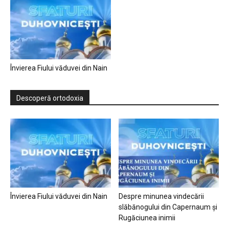
Învierea Fiului văduvei din Nain
Descoperă ortodoxia
Învierea Fiului văduvei din Nain
Despre minunea vindecării
slăbănogului din Capernaum și
Rugăciunea inimii