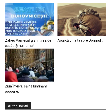
Zaheu Vameșul și sfințirea de
Aruncă grija ta spre Domnul…
casă… Și nu numai!
Ziua Învierii, să ne luminăm
popoare…
Autorii noștri