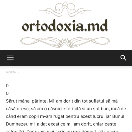
Ortodoxia.md
Acasă
0
0
Sărut mâna, părinte. Mi-am dorit din tot sufletul să mă
căsătoresc, să am o căsnicie fericită şi un soţ bun, încă de
când eram copil m-am rugat pentru acest lucru, iar Bunul
Dumnezeu mi-a dat excat ce mi-am dorit, chiar peste
aşteptări. Dar v-am mai scris eu mai demult, că soacra