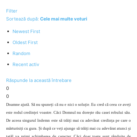
Filter
Sortează după:
Cele mai multe voturi
Newest First
Oldest First
Random
Recent activ
Răspunde la această întrebare
0
0
Doamne ajută. Să nu spuneți că nu e nici o soluție. Eu cred că ceea ce aveți
este rodul credinței voastre. Căci Domnul nu dorește rău casei robului său.
De aceea singurul îndemn este să trăiți mai cu adevărat credința pe care o
mărturisiți cu gura. Și după ce veți ajunge să trăiți mai cu adevărat atunci și
tatăl va primi schimbarea de caracter. Căci doar toate sunt rânduite de