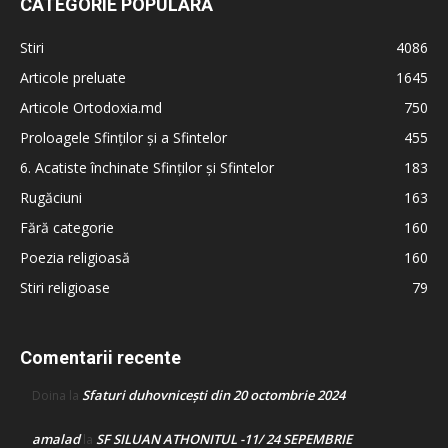
CATEGORIE POPULARĂ
Stiri
4086
Articole preluate
1645
Articole Ortodoxia.md
750
Proloagele Sfinților și a Sfintelor
455
6. Acatiste închinate Sfinților și Sfintelor
183
Rugăciuni
163
Fără categorie
160
Poezia religioasă
160
Stiri religioase
79
Comentarii recente
Sfaturi duhovnicești din 20 octombrie 2024
Doina
la
amalad
SF SILUAN ATHONITUL -11/ 24 SEPEMBRIE
la