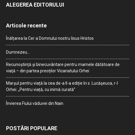
ALEGEREA EDITORULUI
Articole recente
Înălțarea la Cer a Domnului nostru Iisus Hristos
Dumnezeu…
Recunoștință și binecuvântare pentru mamele dătătoare de
viață – din partea preoților Vicariatului Orhei
Marșul pentru viață la cea de-a II-a ediție în s. Lucășeuca, r-l
Orhei: „Pentru viață, cu inimă curată”
Învierea Fiului văduvei din Nain
POSTĂRI POPULARE