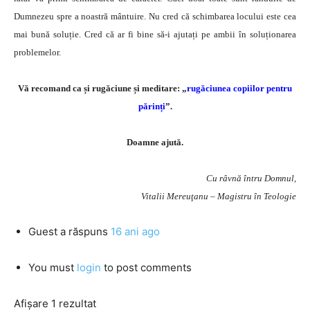
Dumnezeu spre a noastră mântuire. Nu cred că schimbarea locului este cea
mai bună soluție. Cred că ar fi bine să-i ajutați pe ambii în soluționarea
problemelor.
Vă recomand ca și rugăciune și meditare: „
rugăciunea copiilor pentru
părinți
”.
Doamne ajută.
Cu râvnă întru Domnul,
Vitalii Mereuţanu – Magistru în Teologie
Guest
a răspuns
16 ani ago
You must
login
to post comments
Afișare 1 rezultat