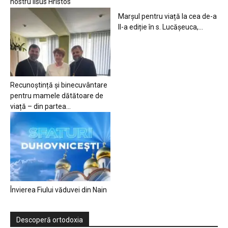
nostru Iisus Hristos
Marșul pentru viață la cea de-a
II-a ediție în s. Lucășeuca,...
Recunoștință și binecuvântare
pentru mamele dătătoare de
viață – din partea...
Învierea Fiului văduvei din Nain
Descoperă ortodoxia