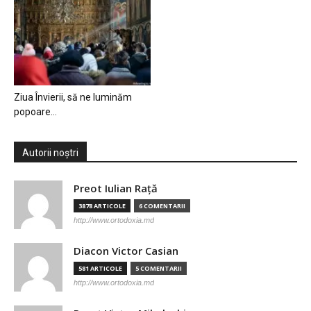
Ziua Învierii, să ne luminăm
popoare…
Autorii noștri
Preot Iulian Raţă
3878 ARTICOLE
6 COMENTARII
http://www.ortodoxia.md
Diacon Victor Casian
581 ARTICOLE
5 COMENTARII
http://www.ortodoxia.md