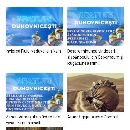
Învierea Fiului văduvei din Nain
Despre minunea vindecării
slăbănogului din Capernaum și
Rugăciunea inimii
Zaheu Vameșul și sfințirea de
Aruncă grija ta spre Domnul…
casă… Și nu numai!