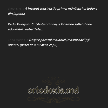
A început construcţia primei mănăstiri ortodoxe
gheorghe
la
din Japonia
Radu Mungiu
Cu Sfinții odihnește Doamne sufletul nou
la
adormitei roabei Tale…
Despre păcatul malahiei (masturbării) şi
Crina Marina
la
onaniei (pazei de a nu avea copii)