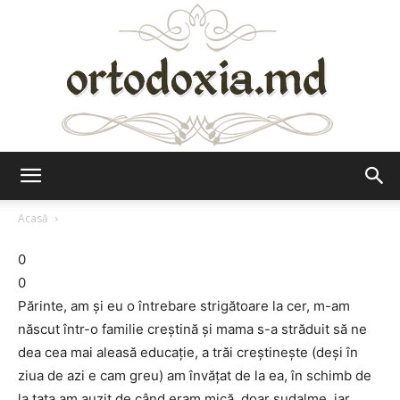
Ortodoxia.md
Acasă
0
0
Părinte, am și eu o întrebare strigătoare la cer, m-am
născut într-o familie creștină și mama s-a străduit să ne
dea cea mai aleasă educație, a trăi creștinește (deși în
ziua de azi e cam greu) am învățat de la ea, în schimb de
la tata am auzit de când eram mică, doar sudalme, iar