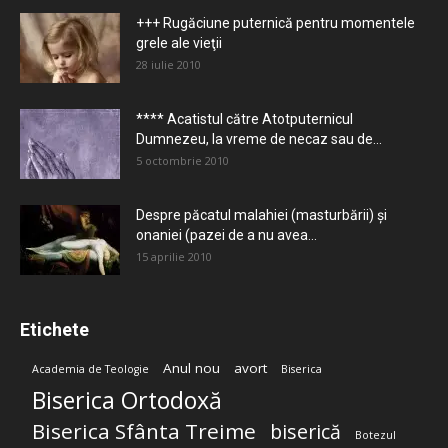
+++ Rugăciune puternică pentru momentele
grele ale vieţii
28 iulie 2010
**** Acatistul către Atotputernicul
Dumnezeu, la vreme de necaz sau de...
5 octombrie 2010
Despre păcatul malahiei (masturbării) şi
onaniei (pazei de a nu avea...
15 aprilie 2010
Etichete
Anul nou
avort
Academia de Teologie
Biserica
Biserica Ortodoxă
Biserica Sfânta Treime
biserică
Botezul