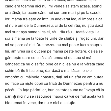
când era toamna nici nu îmi venea să stăm acasă, atunci
era tânăr, iar acum când noi suntem mari și pe la casele
lor, mama trăiește ca într-un adevărat iad, ai impresia că
el nu e om de la Dumnezeu, ci de la cel rău, nu știu dacă
mai sunt așa oameni ca el, rău, rău rău… toată viața l-a
scris mama pe la toate felurile de slujbe și rugăciuni, dar
mi se pare că nici Dumnezeu nu mai poate lucra asupra
lui, am vrea să o ducem pe mama peste hotare, da ea se
gândește oare ce o să zică lumea și eu stau și mă
gândesc că nu o să fac bine că nici ea nu e la vârsta când
schimbările îi fac bine, dar dacă o mai lăsam o s-o
omorâm cu mâinele noastre, dați-mi un sfat ce am putea
noi face ca niște copii cu frică de Dumnezeu pentru a nu
păcătui în fața părinților, bunica totdeauna ne învața că la
părinți nici nu se răspunde înapoi că vai de fiul acela va fi
blestemat în veac, dar nu e nici o soluție.