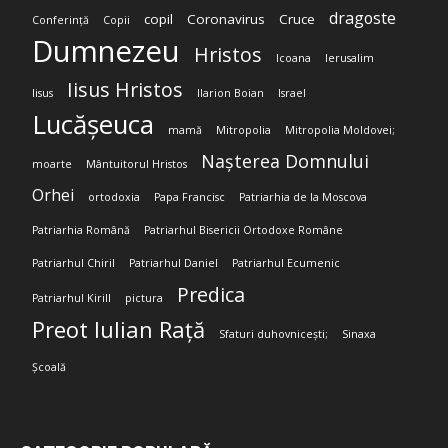
dragoste
copil
Coronavirus
Cruce
Conferință
Copii
Dumnezeu
Hristos
Icoana
Ierusalim
Iisus Hristos
Iisus
Ilarion Boian
Israel
Lucășeuca
mamă
Mitropolia
Mitropolia Moldovei;
Nașterea Domnului
moarte
Mântuitorul Hristos
Orhei
ortodoxia
Papa Francisc
Patriarhia de la Moscova
Patriarhia Română
Patriarhul Bisericii Ortodoxe Române
Patriarhul Chiril
Patriarhul Daniel
Patriarhul Ecumenic
Predica
Patriarhul Kirill
pictura
Preot Iulian Rață
Sfaturi duhovnicești;
Sinaxa
Școală