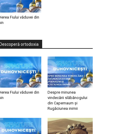
vierea Fiului văduvei din
in
Descoperă ortodoxia
vierea Fiului văduvei din
Despre minunea
in
vindecării slăbănogului
din Capernaum și
Rugăciunea inimii