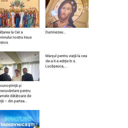
ălțarea la Cer a
Dumnezeu…
mnului nostru Iisus
istos
Marșul pentru viață la cea
de-a II-a ediție în s.
Lucășeuca,...
cunoștință și
necuvântare pentru
mele dătătoare de
ață – din partea...