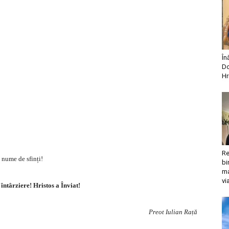
În
Do
Hr
Re
 nume de sfinți!
bi
ma
vi
 întârziere! Hristos a Înviat!
Preot Iulian Rață