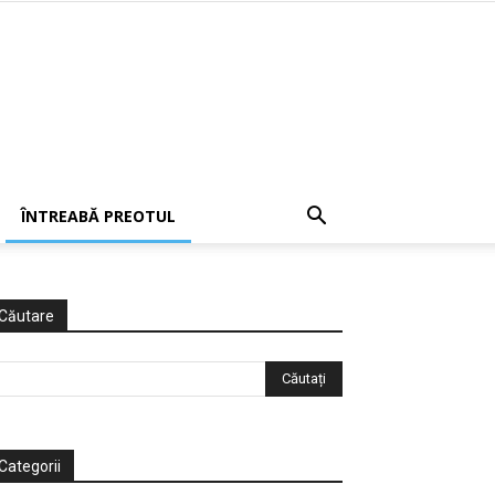
ÎNTREABĂ PREOTUL
Căutare
Categorii