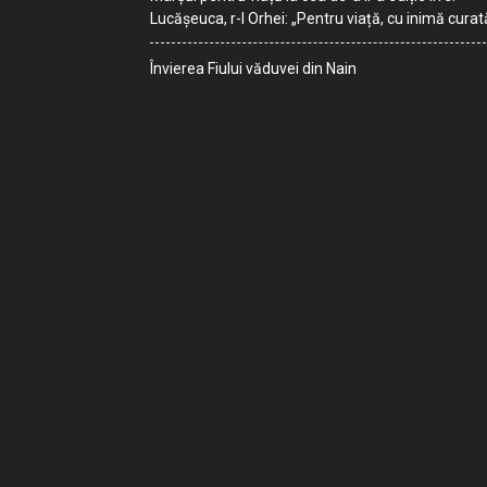
Lucășeuca, r-l Orhei: „Pentru viață, cu inimă curat
Învierea Fiului văduvei din Nain