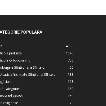
ATEGORIE POPULARĂ
iri
4086
ticole preluate
1645
ticole Ortodoxia.md
750
oloagele Sfinților și a Sfintelor
455
 Acatiste închinate Sfinților și Sfintelor
183
găciuni
163
ră categorie
160
ezia religioasă
160
iri religioase
79