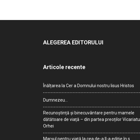
ALEGEREA EDITORULUI
Articole recente
Înălțarea la Cer a Domnului nostru Iisus Hristos
Dumnezeu…
Recunoștință și binecuvântare pentru mamele
dătătoare de viață – din partea preoților Vicariatu
Orhei
Marșul pentru viață la cea de-a II-a ediție în s.