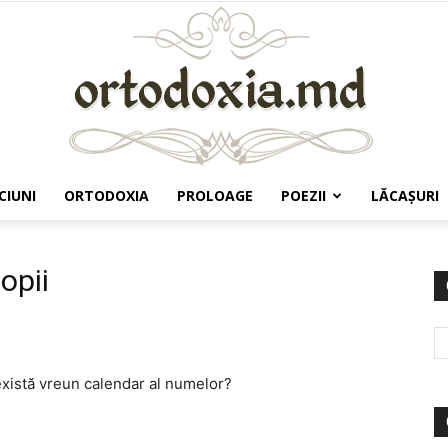
CIUNI
ORTODOXIA
PROLOAGE
POEZII
LĂCAŞURI
Ortodoxia.md
opii
există vreun calendar al numelor?