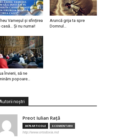
heu Vameșul și sfințirea
Aruncă grija ta spre
 casă… Și nu numai!
Domnul…
ua Învierii, să ne
minăm popoare…
Autorii noștri
Preot Iulian Raţă
3878 ARTICOLE
6 COMENTARII
http://www.ortodoxia.md