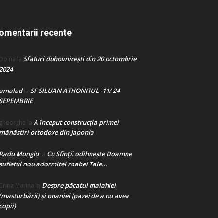
omentarii recente
Sfaturi duhovnicești din 20 octombrie
Doina
la
2024
amalad
SF SILUAN ATHONITUL -11/ 24
la
SEPEMBRIE
A început construcţia primei
gheorghe
la
mănăstiri ortodoxe din Japonia
Radu Mungiu
Cu Sfinții odihnește Doamne
la
sufletul nou adormitei roabei Tale…
Despre păcatul malahiei
Crina Marina
la
(masturbării) şi onaniei (pazei de a nu avea
copii)