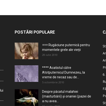
POSTĂRI POPULARE
C
+++ Rugăciune puternică pentru
St
momentele grele ale vieţii
Ar
28 iulie 2010
Ar
Pr
**** Acatistul către
Atotputernicul Dumnezeu, la
6.
vreme de necaz sau de...
Ru
5 octombrie 2010
Fă
lui
Despre păcatul malahiei
Po
(masturbării) şi onaniei (pazei de
a nu avea...
St