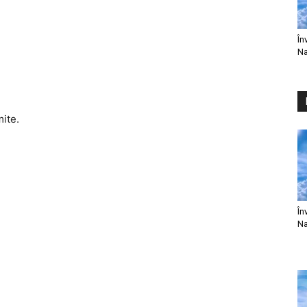
În
Na
mite.
În
Na