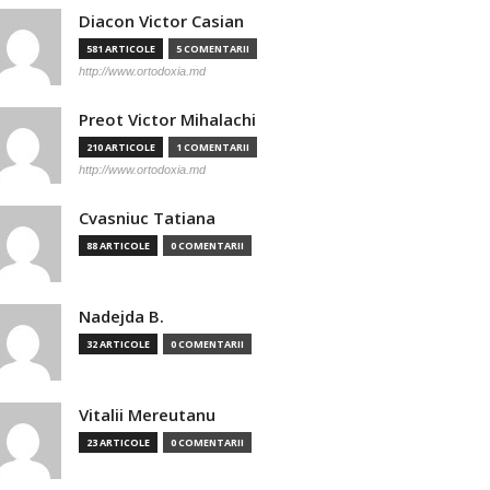
Diacon Victor Casian
581 ARTICOLE
5 COMENTARII
http://www.ortodoxia.md
Preot Victor Mihalachi
210 ARTICOLE
1 COMENTARII
http://www.ortodoxia.md
Cvasniuc Tatiana
88 ARTICOLE
0 COMENTARII
Nadejda B.
32 ARTICOLE
0 COMENTARII
Vitalii Mereutanu
23 ARTICOLE
0 COMENTARII