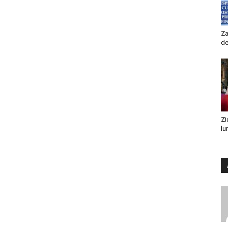
Za
de
Zi
lu