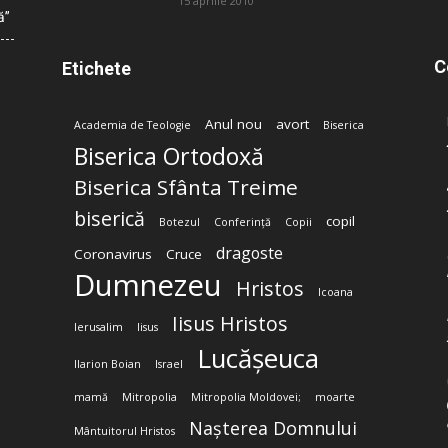
15 aprilie 2010
ă”
C
Etichete
Anul nou
avort
Academia de Teologie
Biserica
Biserica Ortodoxă
Biserica Sfânta Treime
biserică
copil
Botezul
Conferință
Copii
dragoste
Coronavirus
Cruce
Dumnezeu
Hristos
Icoana
Iisus Hristos
Ierusalim
Iisus
Lucășeuca
Ilarion Boian
Israel
mamă
Mitropolia
Mitropolia Moldovei;
moarte
Nașterea Domnului
Mântuitorul Hristos