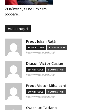
Ziua Învierii, să ne luminăm
popoare…
Autorii noștri
Preot Iulian Raţă
3878 ARTICOLE
6 COMENTARII
http://www.ortodoxia.md
Diacon Victor Casian
581 ARTICOLE
5 COMENTARII
http://www.ortodoxia.md
Preot Victor Mihalachi
210 ARTICOLE
1 COMENTARII
http://www.ortodoxia.md
Cvasniuc Tatiana