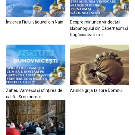
Învierea Fiului văduvei din Nain
Despre minunea vindecării
slăbănogului din Capernaum și
Rugăciunea inimii
Zaheu Vameșul și sfințirea de
Aruncă grija ta spre Domnul…
casă… Și nu numai!