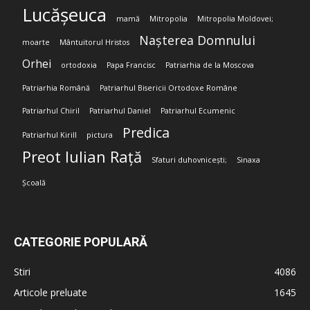
Lucășeuca
mamă
Mitropolia
Mitropolia Moldovei;
Nașterea Domnului
moarte
Mântuitorul Hristos
Orhei
ortodoxia
Papa Francisc
Patriarhia de la Moscova
Patriarhia Română
Patriarhul Bisericii Ortodoxe Române
Patriarhul Chiril
Patriarhul Daniel
Patriarhul Ecumenic
Predica
Patriarhul Kirill
pictura
Preot Iulian Rață
Sfaturi duhovnicești;
Sinaxa
Școală
CATEGORIE POPULARĂ
Stiri
4086
Articole preluate
1645