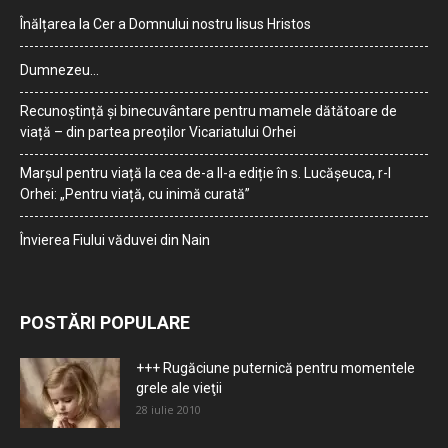
Înălțarea la Cer a Domnului nostru Iisus Hristos
Dumnezeu…
Recunoștință și binecuvântare pentru mamele dătătoare de
viață – din partea preoților Vicariatului Orhei
Marșul pentru viață la cea de-a II-a ediție în s. Lucășeuca, r-l
Orhei: „Pentru viață, cu inimă curată”
Învierea Fiului văduvei din Nain
POSTĂRI POPULARE
+++ Rugăciune puternică pentru momentele
grele ale vieţii
28 iulie 2010