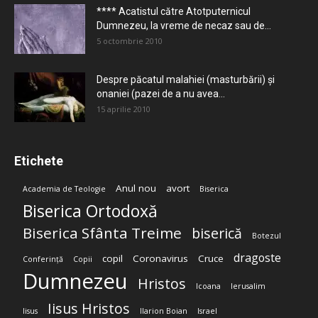
**** Acatistul către Atotputernicul
Dumnezeu, la vreme de necaz sau de...
5 octombrie 2010
Despre păcatul malahiei (masturbării) şi
onaniei (pazei de a nu avea...
15 aprilie 2010
Etichete
Anul nou
avort
Academia de Teologie
Biserica
Biserica Ortodoxă
Biserica Sfânta Treime
biserică
Botezul
dragoste
copil
Coronavirus
Cruce
Conferință
Copii
Dumnezeu
Hristos
Icoana
Ierusalim
Iisus Hristos
Iisus
Ilarion Boian
Israel