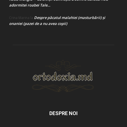
adormitei roabei Tale…
Despre păcatul malahiei (masturbării) şi
Crina Marina
la
onaniei (pazei de a nu avea copii)
DESPRE NOI