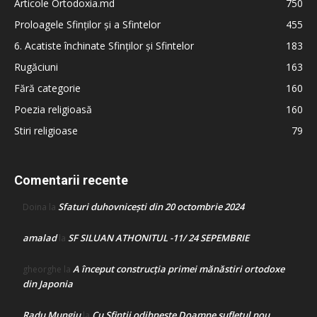
Articole Ortodoxia.md
750
Proloagele Sfinților și a Sfintelor
455
6. Acatiste închinate Sfinților și Sfintelor
183
Rugăciuni
163
Fără categorie
160
Poezia religioasă
160
Stiri religioase
79
Comentarii recente
Sfaturi duhovnicești din 20 octombrie 2024
Doina
la
amalad
SF SILUAN ATHONITUL -11/ 24 SEPEMBRIE
la
A început construcţia primei mănăstiri ortodoxe
gheorghe
la
din Japonia
Radu Mungiu
Cu Sfinții odihnește Doamne sufletul nou
la