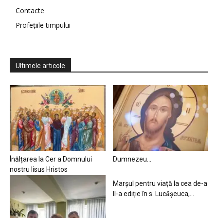
Contacte
Profețiile timpului
Ultimele articole
Înălțarea la Cer a Domnului
Dumnezeu…
nostru Iisus Hristos
Marșul pentru viață la cea de-a
II-a ediție în s. Lucășeuca,...