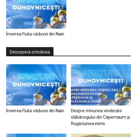
Învierea Fiului văduvei din Nain
Descoperă ortodoxia
Învierea Fiului văduvei din Nain
Despre minunea vindecării
slăbănogului din Capernaum și
Rugăciunea inimii