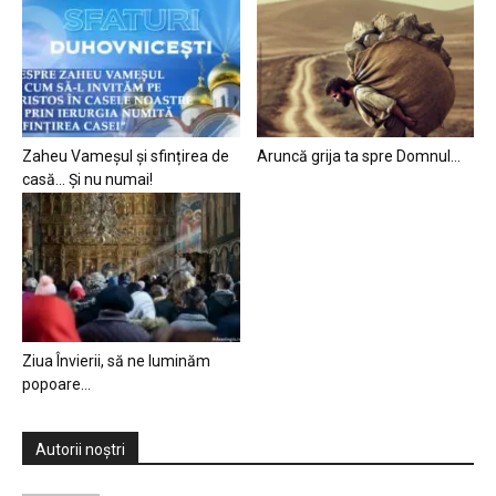
Zaheu Vameșul și sfințirea de
Aruncă grija ta spre Domnul…
casă… Și nu numai!
Ziua Învierii, să ne luminăm
popoare…
Autorii noștri