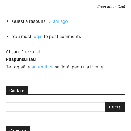
Preot Iulian Rață
Guest
a răspuns
13 ani ago
You must
login
to post comments
Afișare 1 rezultat
Răspunsul tău
Te rog să te
autentifici
mai întâi pentru a trimite.
Căutare
Categorii