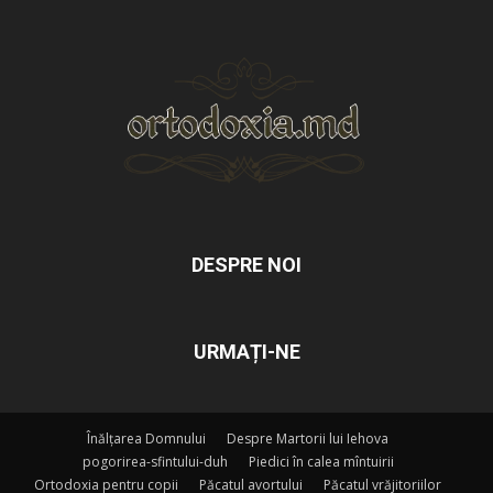
DESPRE NOI
URMAȚI-NE
Înălțarea Domnului
Despre Martorii lui Iehova
pogorirea-sfintului-duh
Piedici în calea mîntuirii
Ortodoxia pentru copii
Păcatul avortului
Păcatul vrăjitoriilor