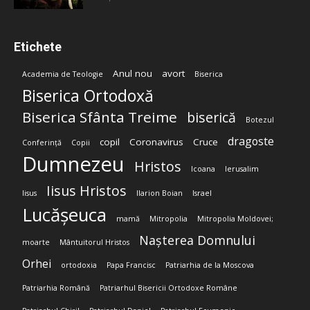
Etichete
Anul nou
avort
Academia de Teologie
Biserica
Biserica Ortodoxă
Biserica Sfânta Treime
biserică
Botezul
dragoste
copil
Coronavirus
Cruce
Conferință
Copii
Dumnezeu
Hristos
Icoana
Ierusalim
Iisus Hristos
Iisus
Ilarion Boian
Israel
Lucășeuca
mamă
Mitropolia
Mitropolia Moldovei;
Nașterea Domnului
moarte
Mântuitorul Hristos
Orhei
ortodoxia
Papa Francisc
Patriarhia de la Moscova
Patriarhia Română
Patriarhul Bisericii Ortodoxe Române