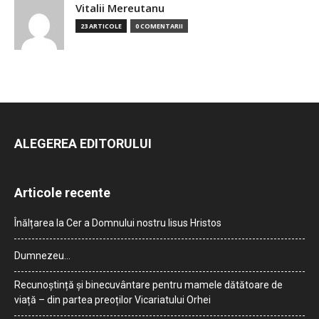
Vitalii Mereutanu
23 ARTICOLE
0 COMENTARII
ALEGEREA EDITORULUI
Articole recente
Înălțarea la Cer a Domnului nostru Iisus Hristos
Dumnezeu…
Recunoștință și binecuvântare pentru mamele dătătoare de
viață – din partea preoților Vicariatului Orhei