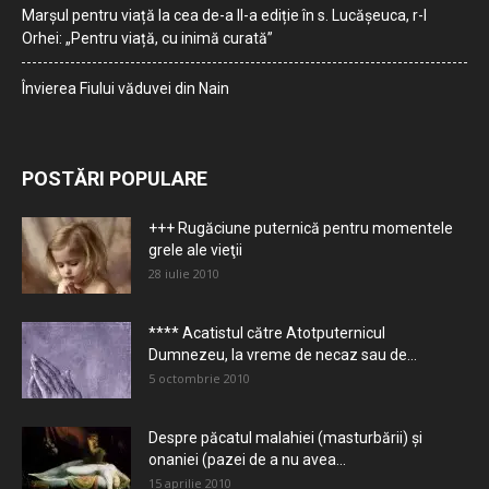
Marșul pentru viață la cea de-a II-a ediție în s. Lucășeuca, r-l
Orhei: „Pentru viață, cu inimă curată”
Învierea Fiului văduvei din Nain
POSTĂRI POPULARE
+++ Rugăciune puternică pentru momentele
grele ale vieţii
28 iulie 2010
**** Acatistul către Atotputernicul
Dumnezeu, la vreme de necaz sau de...
5 octombrie 2010
Despre păcatul malahiei (masturbării) şi
onaniei (pazei de a nu avea...
15 aprilie 2010