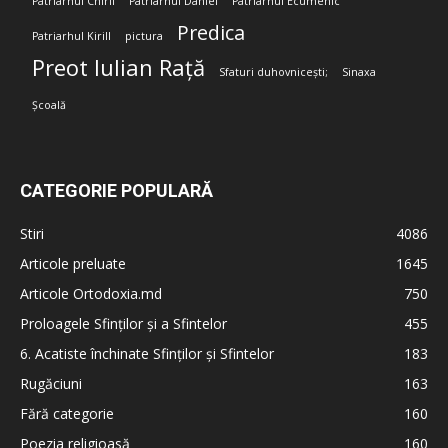
Patriarhul Chiril
Patriarhul Daniel
Patriarhul Ecumenic
Predica
Patriarhul Kirill
pictura
Preot Iulian Rață
Sfaturi duhovnicești;
Sinaxa
Școală
CATEGORIE POPULARĂ
Stiri
4086
Articole preluate
1645
Articole Ortodoxia.md
750
Proloagele Sfinților și a Sfintelor
455
6. Acatiste închinate Sfinților și Sfintelor
183
Rugăciuni
163
Fără categorie
160
Poezia religioasă
160