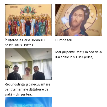
Înălțarea la Cer a Domnului
Dumnezeu…
nostru Iisus Hristos
Marșul pentru viață la cea de-a
II-a ediție în s. Lucășeuca,...
Recunoștință și binecuvântare
pentru mamele dătătoare de
viață – din partea...