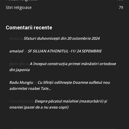
Stiri religioase
79
Comentarii recente
Sfaturi duhovnicești din 20 octombrie 2024
Doina
la
amalad
SF SILUAN ATHONITUL -11/ 24 SEPEMBRIE
la
A început construcţia primei mănăstiri ortodoxe
gheorghe
la
din Japonia
Radu Mungiu
Cu Sfinții odihnește Doamne sufletul nou
la
adormitei roabei Tale…
Despre păcatul malahiei (masturbării) şi
Crina Marina
la
onaniei (pazei de a nu avea copii)