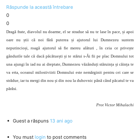
Răspunde la această întrebare
0
0
Dragă frate, diavolul nu doarme, el se stradue să nu te lase în pace, și apoi
oare nu știi că noi fără puterea și ajutorul lui Dumnezeu suntem
neputincioși, roagă ajutorul să fie mereu alături , în ceia ce privește
gândurile tale că dacă păcătuești și te stărui s-Ăi fii pe plac Domnului tot
una ajungi în iad nu ai dreptate, Dumnezeu văzânduți stăruința și căința te
va erta, oceanul milostiviirii Domnului este nemărginit pentru cei care se
strădue, iar tu mergi din nou și din nou la duhovnic până când păcatul te va
părăsi.
Prot Victor Mihalachi
Guest
a răspuns
13 ani ago
You must
login
to post comments