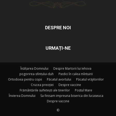
DESPRE NOI
URMAȚI-NE
Înălțarea Domnului
Despre Martorii lui Iehova
pogorirea-sfintului-duh
Piedici în calea mîntuirii
Ortodoxia pentru copii
Păcatul avortului
Păcatul vrăjitoriilor
Crucea preoției
Despre vaccine
Frământările sufletești ale tinerilor
Postul Mare
Învierea Domnului
Sa finisam impreuna biserica din lucaseuca
Despre vaccine
©