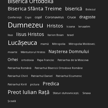
Biserica Ortodoxă
Biserica Sfânta Treime
biserică
Botezul
dragoste
copil
Coronavirus
Cruce
Conferință
Copii
Dumnezeu
Hristos
Icoana
Ierusalim
Iisus Hristos
Iisus
Ilarion Boian
Israel
Lucășeuca
mamă
Mitropolia
Mitropolia Moldovei;
Nașterea Domnului
moarte
Mântuitorul Hristos
Orhei
ortodoxia
Papa Francisc
Patriarhia de la Moscova
Patriarhia Română
Patriarhul Bisericii Ortodoxe Române
Patriarhul Chiril
Patriarhul Daniel
Patriarhul Ecumenic
Predica
Patriarhul Kirill
pictura
Preot Iulian Rață
Sfaturi duhovnicești;
Sinaxa
Școală