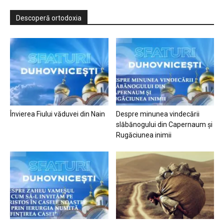
Descoperă ortodoxia
Învierea Fiului văduvei din Nain
Despre minunea vindecării
slăbănogului din Capernaum și
Rugăciunea inimii