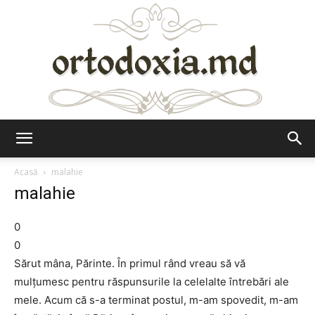
Ortodoxia.md
Acasă
malahie
malahie
0
0
Sărut mâna, Părinte. În primul rând vreau să vă
mulţumesc pentru răspunsurile la celelalte întrebări ale
mele. Acum că s-a terminat postul, m-am spovedit, m-am