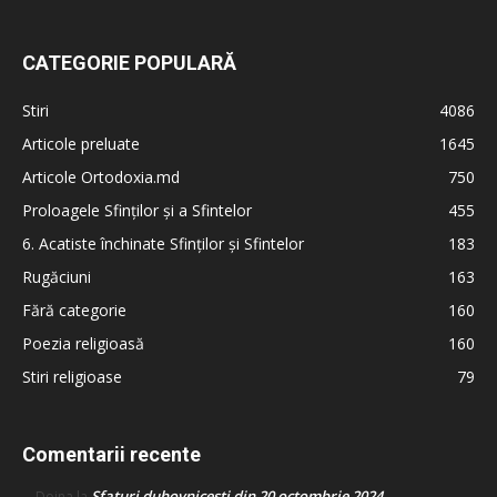
CATEGORIE POPULARĂ
Stiri
4086
Articole preluate
1645
Articole Ortodoxia.md
750
Proloagele Sfinților și a Sfintelor
455
6. Acatiste închinate Sfinților și Sfintelor
183
Rugăciuni
163
Fără categorie
160
Poezia religioasă
160
Stiri religioase
79
Comentarii recente
Sfaturi duhovnicești din 20 octombrie 2024
Doina
la