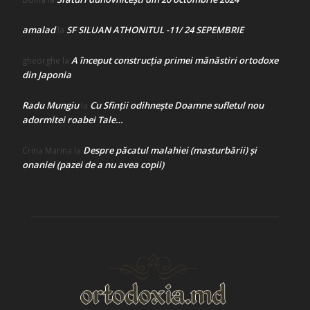
amalad
SF SILUAN ATHONITUL -11/ 24 SEPEMBRIE
la
A început construcţia primei mănăstiri ortodoxe
gheorghe
la
din Japonia
Radu Mungiu
Cu Sfinții odihnește Doamne sufletul nou
la
adormitei roabei Tale…
Despre păcatul malahiei (masturbării) şi
Crina Marina
la
onaniei (pazei de a nu avea copii)