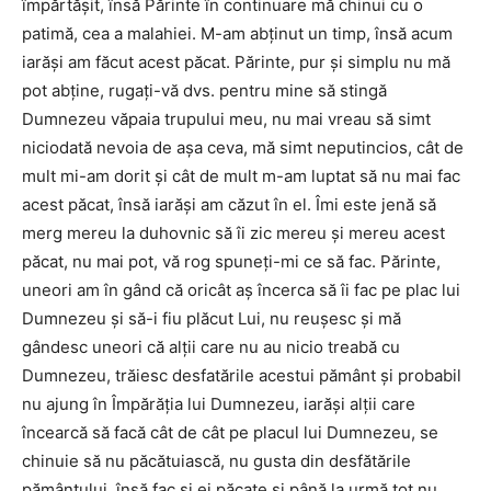
împărtăşit, însă Părinte în continuare mă chinui cu o
patimă, cea a malahiei. M-am abţinut un timp, însă acum
iarăşi am făcut acest păcat. Părinte, pur şi simplu nu mă
pot abţine, rugaţi-vă dvs. pentru mine să stingă
Dumnezeu văpaia trupului meu, nu mai vreau să simt
niciodată nevoia de aşa ceva, mă simt neputincios, cât de
mult mi-am dorit şi cât de mult m-am luptat să nu mai fac
acest păcat, însă iarăşi am căzut în el. Îmi este jenă să
merg mereu la duhovnic să îi zic mereu şi mereu acest
păcat, nu mai pot, vă rog spuneţi-mi ce să fac. Părinte,
uneori am în gând că oricât aş încerca să îi fac pe plac lui
Dumnezeu şi să-i fiu plăcut Lui, nu reuşesc şi mă
gândesc uneori că alţii care nu au nicio treabă cu
Dumnezeu, trăiesc desfatările acestui pământ şi probabil
nu ajung în Împărăţia lui Dumnezeu, iarăşi alţii care
încearcă să facă cât de cât pe placul lui Dumnezeu, se
chinuie să nu păcătuiască, nu gusta din desfătările
pământului, însă fac şi ei păcate şi până la urmă tot nu