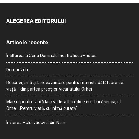
ALEGEREA EDITORULUI
Articole recente
Înălțarea la Cer a Domnului nostru Iisus Hristos
Dumnezeu…
Recunoștință și binecuvântare pentru mamele dătătoare de
viață – din partea preoților Vicariatului Orhei
Marșul pentru viață la cea de-a II-a ediție în s. Lucășeuca, r-l
Orhei: „Pentru viață, cu inimă curată”
Învierea Fiului văduvei din Nain