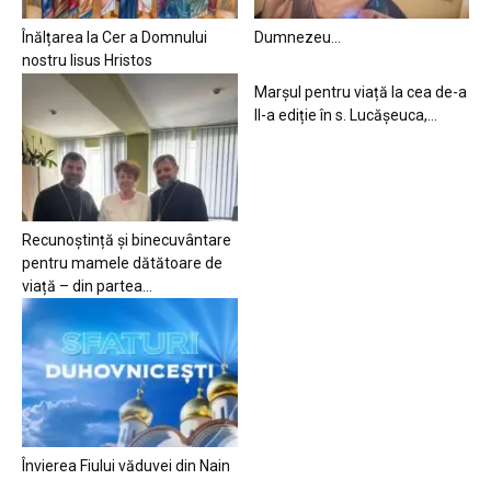
Înălțarea la Cer a Domnului
Dumnezeu…
nostru Iisus Hristos
Marșul pentru viață la cea de-a
II-a ediție în s. Lucășeuca,...
Recunoștință și binecuvântare
pentru mamele dătătoare de
viață – din partea...
Învierea Fiului văduvei din Nain