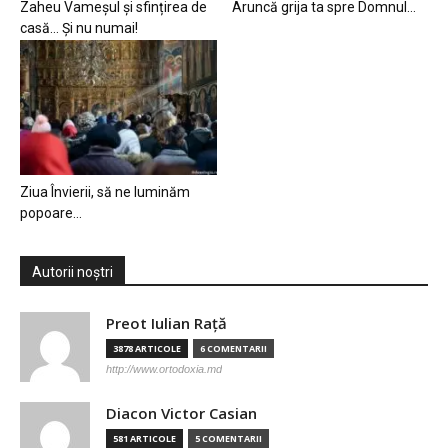
Zaheu Vameșul și sfințirea de
Aruncă grija ta spre Domnul…
casă… Și nu numai!
Ziua Învierii, să ne luminăm
popoare…
Autorii noștri
Preot Iulian Raţă
3878 ARTICOLE
6 COMENTARII
http://www.ortodoxia.md
Diacon Victor Casian
581 ARTICOLE
5 COMENTARII