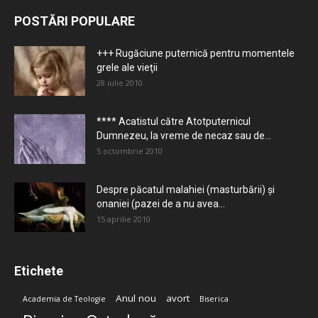
POSTĂRI POPULARE
+++ Rugăciune puternică pentru momentele
grele ale vieţii
28 iulie 2010
**** Acatistul către Atotputernicul
Dumnezeu, la vreme de necaz sau de...
5 octombrie 2010
Despre păcatul malahiei (masturbării) şi
onaniei (pazei de a nu avea...
15 aprilie 2010
Etichete
Anul nou
avort
Academia de Teologie
Biserica