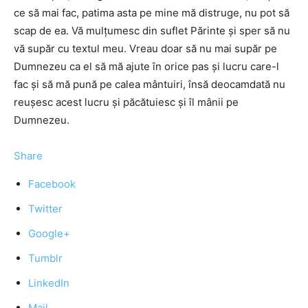
ce să mai fac, patima asta pe mine mă distruge, nu pot să
scap de ea. Vă mulţumesc din suflet Părinte şi sper să nu
vă supăr cu textul meu. Vreau doar să nu mai supăr pe
Dumnezeu ca el să mă ajute în orice pas şi lucru care-l
fac şi să mă pună pe calea mântuiri, însă deocamdată nu
reuşesc acest lucru şi păcătuiesc şi îl mânii pe
Dumnezeu.
Share
Facebook
Twitter
Google+
Tumblr
LinkedIn
Mail