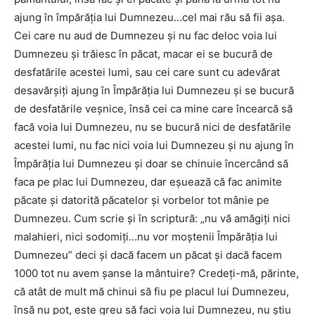
ajung în împărăţia lui Dumnezeu…cel mai rău să fii aşa.
Cei care nu aud de Dumnezeu şi nu fac deloc voia lui
Dumnezeu şi trăiesc în păcat, macar ei se bucură de
desfatările acestei lumi, sau cei care sunt cu adevărat
desavărşiţi ajung în Împărăţia lui Dumnezeu şi se bucură
de desfatările veşnice, însă cei ca mine care încearcă să
facă voia lui Dumnezeu, nu se bucură nici de desfatările
acestei lumi, nu fac nici voia lui Dumnezeu şi nu ajung în
Împărăţia lui Dumnezeu şi doar se chinuie încercând să
faca pe plac lui Dumnezeu, dar eşuează că fac animite
păcate şi datorită păcatelor şi vorbelor tot mânie pe
Dumnezeu. Cum scrie şi în scriptură: „nu vă amăgiţi nici
malahieri, nici sodomiţi…nu vor moştenii Împărăţia lui
Dumnezeu” deci şi dacă facem un păcat şi dacă facem
1000 tot nu avem şanse la mântuire? Credeţi-mă, părinte,
că atât de mult mă chinui să fiu pe placul lui Dumnezeu,
însă nu pot, este greu să faci voia lui Dumnezeu, nu ştiu