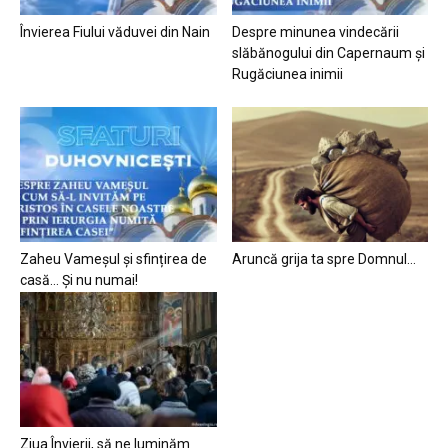
Învierea Fiului văduvei din Nain
Despre minunea vindecării
slăbănogului din Capernaum și
Rugăciunea inimii
Zaheu Vameșul și sfințirea de
Aruncă grija ta spre Domnul…
casă… Și nu numai!
Ziua Învierii, să ne luminăm