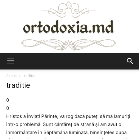
Ortodoxia.md
Acasă
traditie
traditie
0
0
Hristos a Înviat! Părinte, vă rog dacă puteţi să mă lămuriţi
într-o problemă. Sunt cântăreţ de strană şi am avut o
înmormântare în Săptămâna luminată, bineînţeles după