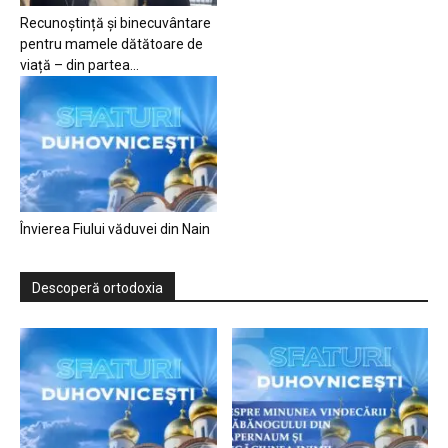
Recunoștință și binecuvântare
pentru mamele dătătoare de
viață – din partea...
Învierea Fiului văduvei din Nain
Descoperă ortodoxia