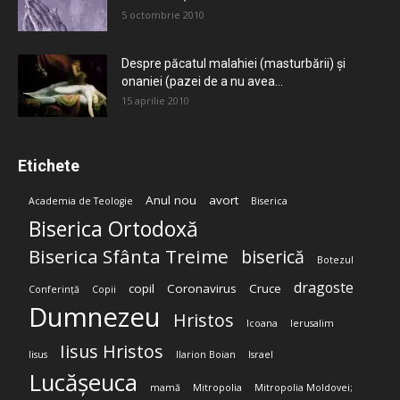
5 octombrie 2010
Despre păcatul malahiei (masturbării) şi
onaniei (pazei de a nu avea...
15 aprilie 2010
Etichete
Anul nou
avort
Academia de Teologie
Biserica
Biserica Ortodoxă
Biserica Sfânta Treime
biserică
Botezul
dragoste
copil
Coronavirus
Cruce
Conferință
Copii
Dumnezeu
Hristos
Icoana
Ierusalim
Iisus Hristos
Iisus
Ilarion Boian
Israel
Lucășeuca
mamă
Mitropolia
Mitropolia Moldovei;