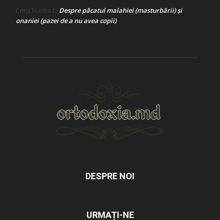
Despre păcatul malahiei (masturbării) şi
Crina Marina
la
onaniei (pazei de a nu avea copii)
DESPRE NOI
URMAȚI-NE