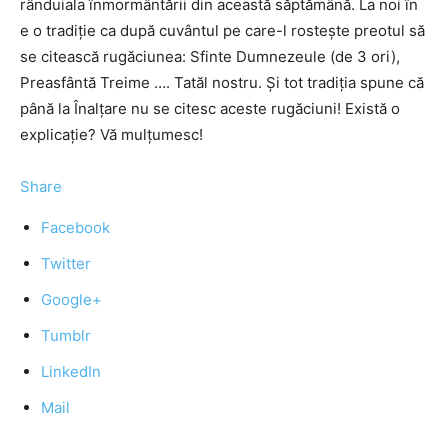
rânduiala înmormântării din această săptămână. La noi în
e o tradiţie ca după cuvântul pe care-l rosteşte preotul să
se citească rugăciunea: Sfinte Dumnezeule (de 3 ori),
Preasfântă Treime …. Tatăl nostru. Şi tot tradiţia spune că
până la Înalţare nu se citesc aceste rugăciuni! Există o
explicaţie? Vă mulţumesc!
Share
Facebook
Twitter
Google+
Tumblr
LinkedIn
Mail