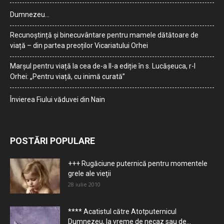
Dumnezeu…
Recunoștință și binecuvântare pentru mamele dătătoare de
viață – din partea preoților Vicariatului Orhei
Marșul pentru viață la cea de-a II-a ediție în s. Lucășeuca, r-l
Orhei: „Pentru viață, cu inimă curată”
Învierea Fiului văduvei din Nain
POSTĂRI POPULARE
+++ Rugăciune puternică pentru momentele
grele ale vieţii
28 iulie 2010
**** Acatistul către Atotputernicul
Dumnezeu, la vreme de necaz sau de...