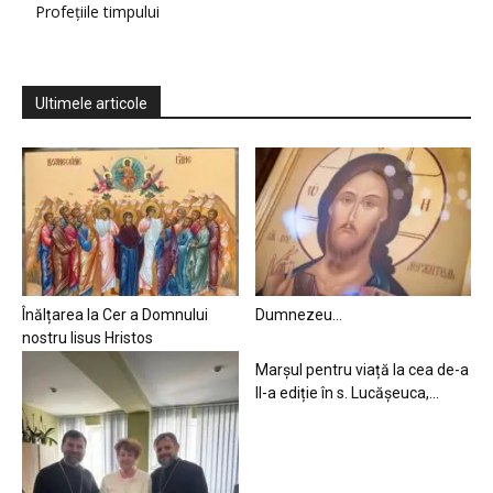
Profețiile timpului
Ultimele articole
Înălțarea la Cer a Domnului
Dumnezeu…
nostru Iisus Hristos
Marșul pentru viață la cea de-a
II-a ediție în s. Lucășeuca,...