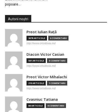
popoare…
Autorii noștri
Preot Iulian Raţă
3878 ARTICOLE
6 COMENTARII
http://www.ortodoxia.md
Diacon Victor Casian
581 ARTICOLE
5 COMENTARII
http://www.ortodoxia.md
Preot Victor Mihalachi
210 ARTICOLE
1 COMENTARII
http://www.ortodoxia.md
Cvasniuc Tatiana
88 ARTICOLE
0 COMENTARII