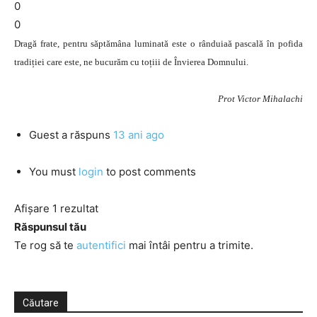
0
0
Dragă frate, pentru săptămâna luminată este o rânduiaă pascală în pofida
tradiției care este, ne bucurăm cu toțiii de Învierea Domnului.
Prot Victor Mihalachi
Guest
a răspuns
13 ani ago
You must
login
to post comments
Afișare 1 rezultat
Răspunsul tău
Te rog să te
autentifici
mai întâi pentru a trimite.
Căutare