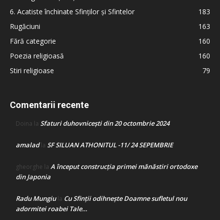
6. Acatiste închinate Sfinților și Sfintelor
183
Rugăciuni
163
Fără categorie
160
Poezia religioasă
160
Stiri religioase
79
Comentarii recente
Sfaturi duhovnicești din 20 octombrie 2024
Doina
la
amalad
SF SILUAN ATHONITUL -11/ 24 SEPEMBRIE
la
A început construcţia primei mănăstiri ortodoxe
gheorghe
la
din Japonia
Radu Mungiu
Cu Sfinții odihnește Doamne sufletul nou
la
adormitei roabei Tale…