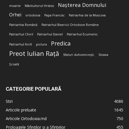
Nașterea Domnului
moarte
Mântuitorul Hristos
Orhei
ortodoxia
Papa Francisc
Patriarhia de la Moscova
Patriarhia Română
Patriarhul Bisericii Ortodoxe Române
Patriarhul Chiril
Patriarhul Daniel
Patriarhul Ecumenic
Predica
Patriarhul Kirill
pictura
Preot Iulian Rață
Sfaturi duhovnicești;
Sinaxa
Școală
CATEGORIE POPULARĂ
Stiri
4086
Articole preluate
1645
Articole Ortodoxia.md
750
Proloagele Sfinților și a Sfintelor
455