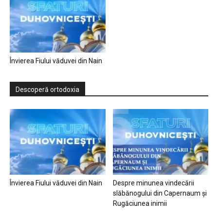
Învierea Fiului văduvei din Nain
Descoperă ortodoxia
Învierea Fiului văduvei din Nain
Despre minunea vindecării
slăbănogului din Capernaum și
Rugăciunea inimii