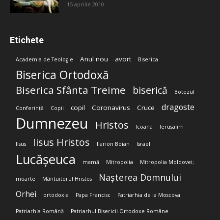
15 aprilie 2010
Etichete
Anul nou
avort
Academia de Teologie
Biserica
Biserica Ortodoxă
Biserica Sfânta Treime
biserică
Botezul
dragoste
copil
Coronavirus
Cruce
Conferință
Copii
Dumnezeu
Hristos
Icoana
Ierusalim
Iisus Hristos
Iisus
Ilarion Boian
Israel
Lucășeuca
mamă
Mitropolia
Mitropolia Moldovei;
Nașterea Domnului
moarte
Mântuitorul Hristos
Orhei
ortodoxia
Papa Francisc
Patriarhia de la Moscova
Patriarhia Română
Patriarhul Bisericii Ortodoxe Române