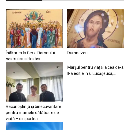
Înălțarea la Cer a Domnului
Dumnezeu…
nostru Iisus Hristos
Marșul pentru viață la cea de-a
II-a ediție în s. Lucășeuca,...
Recunoștință și binecuvântare
pentru mamele dătătoare de
viață – din partea...