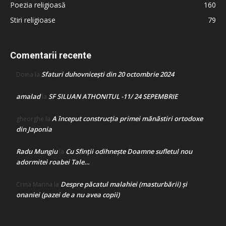
Poezia religioasă
160
Stiri religioase
79
Comentarii recente
Sfaturi duhovnicești din 20 octombrie 2024
Doina
la
amalad
SF SILUAN ATHONITUL -11/ 24 SEPEMBRIE
la
A început construcţia primei mănăstiri ortodoxe
gheorghe
la
din Japonia
Radu Mungiu
Cu Sfinții odihnește Doamne sufletul nou
la
adormitei roabei Tale…
Despre păcatul malahiei (masturbării) şi
Crina Marina
la
onaniei (pazei de a nu avea copii)