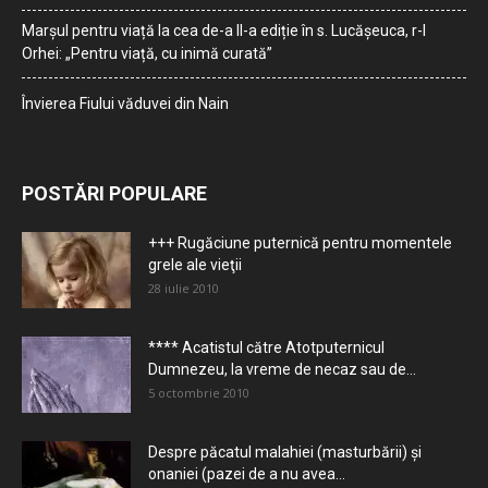
Marșul pentru viață la cea de-a II-a ediție în s. Lucășeuca, r-l
Orhei: „Pentru viață, cu inimă curată”
Învierea Fiului văduvei din Nain
POSTĂRI POPULARE
+++ Rugăciune puternică pentru momentele
grele ale vieţii
28 iulie 2010
**** Acatistul către Atotputernicul
Dumnezeu, la vreme de necaz sau de...
5 octombrie 2010
Despre păcatul malahiei (masturbării) şi
onaniei (pazei de a nu avea...