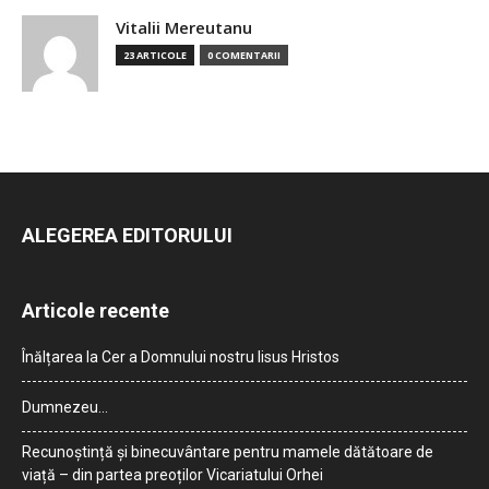
Vitalii Mereutanu
23 ARTICOLE
0 COMENTARII
ALEGEREA EDITORULUI
Articole recente
Înălțarea la Cer a Domnului nostru Iisus Hristos
Dumnezeu…
Recunoștință și binecuvântare pentru mamele dătătoare de
viață – din partea preoților Vicariatului Orhei