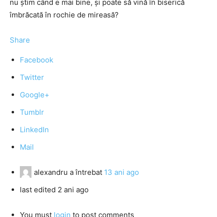
nu ştim când e mai bine, şi poate să vină în biserică
îmbrăcată în rochie de mireasă?
Share
Facebook
Twitter
Google+
Tumblr
LinkedIn
Mail
alexandru
a întrebat
13 ani ago
last edited 2 ani ago
You must
login
to post comments