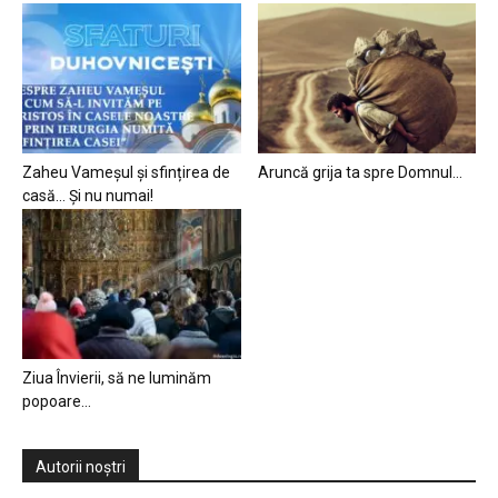
Zaheu Vameșul și sfințirea de
Aruncă grija ta spre Domnul…
casă… Și nu numai!
Ziua Învierii, să ne luminăm
popoare…
Autorii noștri