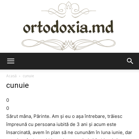
Ortodoxia.md
Acasă
cunuie
cunuie
0
0
Sărut mâna, Părinte. Am şi eu o aşa întrebare, trăiesc
împreună cu persoana iubită de 3 ani şi acum este
însarcinată, avem în plan să ne cununăm în luna iunie, dar