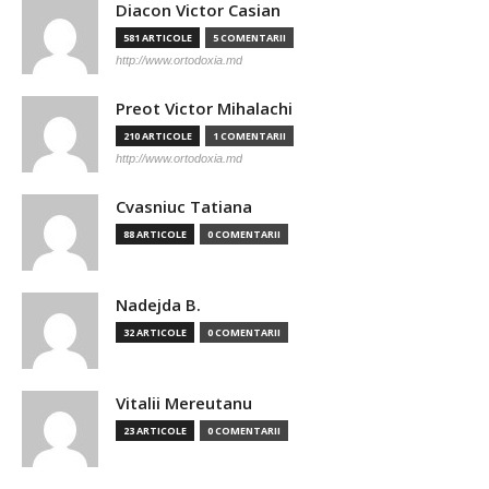
Diacon Victor Casian
581 ARTICOLE
5 COMENTARII
http://www.ortodoxia.md
Preot Victor Mihalachi
210 ARTICOLE
1 COMENTARII
http://www.ortodoxia.md
Cvasniuc Tatiana
88 ARTICOLE
0 COMENTARII
Nadejda B.
32 ARTICOLE
0 COMENTARII
Vitalii Mereutanu
23 ARTICOLE
0 COMENTARII