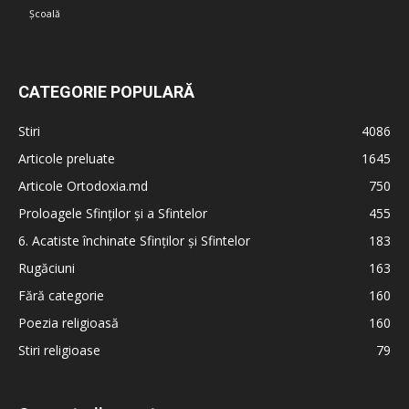
Școală
CATEGORIE POPULARĂ
Stiri
4086
Articole preluate
1645
Articole Ortodoxia.md
750
Proloagele Sfinților și a Sfintelor
455
6. Acatiste închinate Sfinților și Sfintelor
183
Rugăciuni
163
Fără categorie
160
Poezia religioasă
160
Stiri religioase
79