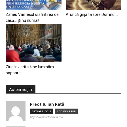
Zaheu Vameșul și sfințirea de
Aruncă grija ta spre Domnul…
casă… Și nu numai!
Ziua Învierii, să ne luminăm
popoare…
Autorii noștri
Preot Iulian Raţă
3878 ARTICOLE
6 COMENTARII
http://www.ortodoxia.md