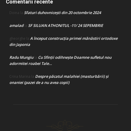
Comentarii recente
Sfaturi duhovnicești din 20 octombrie 2024
Doina
la
amalad
SF SILUAN ATHONITUL -11/ 24 SEPEMBRIE
la
A început construcţia primei mănăstiri ortodoxe
gheorghe
la
din Japonia
Radu Mungiu
Cu Sfinții odihnește Doamne sufletul nou
la
adormitei roabei Tale…
Despre păcatul malahiei (masturbării) şi
Crina Marina
la
onaniei (pazei de a nu avea copii)