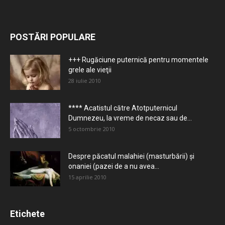
POSTĂRI POPULARE
+++ Rugăciune puternică pentru momentele
grele ale vieţii
28 iulie 2010
**** Acatistul către Atotputernicul
Dumnezeu, la vreme de necaz sau de...
5 octombrie 2010
Despre păcatul malahiei (masturbării) şi
onaniei (pazei de a nu avea...
15 aprilie 2010
Etichete