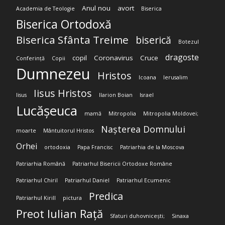
Anul nou
avort
Academia de Teologie
Biserica
Biserica Ortodoxă
Biserica Sfânta Treime
biserică
Botezul
dragoste
copil
Coronavirus
Cruce
Conferință
Copii
Dumnezeu
Hristos
Icoana
Ierusalim
Iisus Hristos
Iisus
Ilarion Boian
Israel
Lucășeuca
mamă
Mitropolia
Mitropolia Moldovei;
Nașterea Domnului
moarte
Mântuitorul Hristos
Orhei
ortodoxia
Papa Francisc
Patriarhia de la Moscova
Patriarhia Română
Patriarhul Bisericii Ortodoxe Române
Patriarhul Chiril
Patriarhul Daniel
Patriarhul Ecumenic
Predica
Patriarhul Kirill
pictura
Preot Iulian Rață
Sfaturi duhovnicești;
Sinaxa