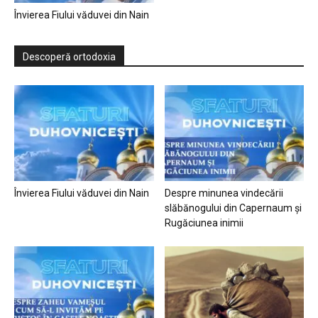
Învierea Fiului văduvei din Nain
Descoperă ortodoxia
Învierea Fiului văduvei din Nain
Despre minunea vindecării
slăbănogului din Capernaum și
Rugăciunea inimii