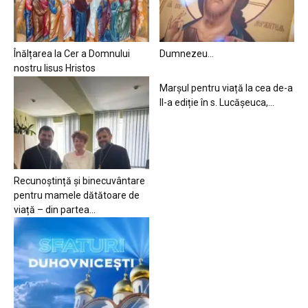
Înălțarea la Cer a Domnului
Dumnezeu…
nostru Iisus Hristos
Marșul pentru viață la cea de-a
II-a ediție în s. Lucășeuca,...
Recunoștință și binecuvântare
pentru mamele dătătoare de
viață – din partea...