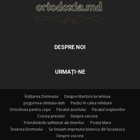
DESPRE NOI
URMAȚI-NE
Înălțarea Domnului
Despre Martorii lui Iehova
pogorirea-sfintului-duh
Piedici în calea mîntuirii
Ortodoxia pentru copii
Păcatul avortului
Păcatul vrăjitoriilor
Crucea preoției
Despre vaccine
Frământările sufletești ale tinerilor
Postul Mare
Învierea Domnului
Sa finisam impreuna biserica din lucaseuca
Despre vaccine