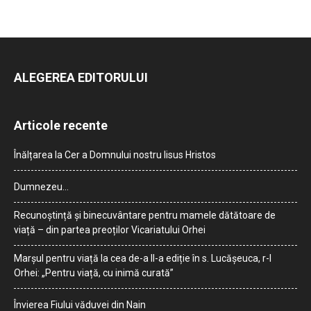
ALEGEREA EDITORULUI
Articole recente
Înălțarea la Cer a Domnului nostru Iisus Hristos
Dumnezeu…
Recunoștință și binecuvântare pentru mamele dătătoare de
viață – din partea preoților Vicariatului Orhei
Marșul pentru viață la cea de-a II-a ediție în s. Lucășeuca, r-l
Orhei: „Pentru viață, cu inimă curată”
Învierea Fiului văduvei din Nain