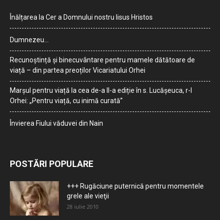
Înălțarea la Cer a Domnului nostru Iisus Hristos
Dumnezeu…
Recunoștință și binecuvântare pentru mamele dătătoare de
viață – din partea preoților Vicariatului Orhei
Marșul pentru viață la cea de-a II-a ediție în s. Lucășeuca, r-l
Orhei: „Pentru viață, cu inimă curată”
Învierea Fiului văduvei din Nain
POSTĂRI POPULARE
+++ Rugăciune puternică pentru momentele
grele ale vieţii
28 iulie 2010