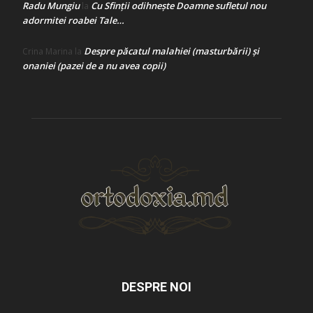
Radu Mungiu
Cu Sfinții odihnește Doamne sufletul nou
la
adormitei roabei Tale…
Despre păcatul malahiei (masturbării) şi
Crina Marina
la
onaniei (pazei de a nu avea copii)
DESPRE NOI