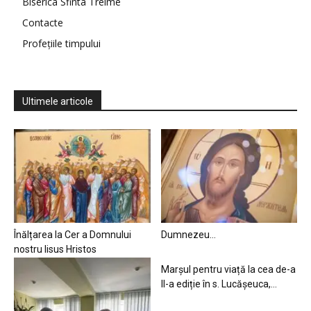
Biserica Sfinta Treime
Contacte
Profețiile timpului
Ultimele articole
Înălțarea la Cer a Domnului
Dumnezeu…
nostru Iisus Hristos
Marșul pentru viață la cea de-a
II-a ediție în s. Lucășeuca,...