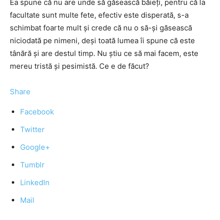
Ea spune că nu are unde să găsească băieţi, pentru că la
facultate sunt multe fete, efectiv este disperată, s-a
schimbat foarte mult şi crede că nu o să-şi găsească
niciodată pe nimeni, deşi toată lumea îi spune că este
tânără şi are destul timp. Nu ştiu ce să mai facem, este
mereu tristă şi pesimistă. Ce e de făcut?
Share
Facebook
Twitter
Google+
Tumblr
LinkedIn
Mail