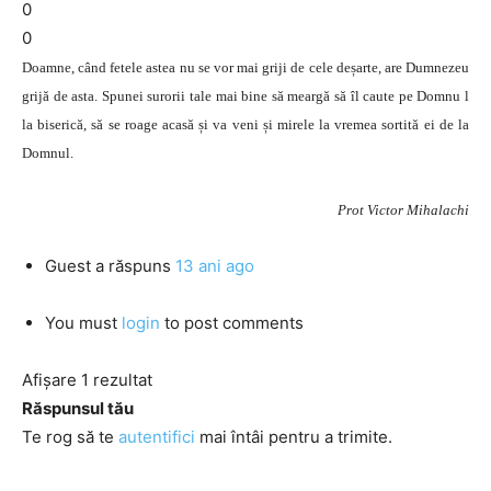
0
0
Doamne, când fetele astea nu se vor mai griji de cele deșarte, are Dumnezeu
grijă de asta. Spunei surorii tale mai bine să meargă să îl caute pe Domnu l
la biserică, să se roage acasă și va veni și mirele la vremea sortită ei de la
Domnul.
Prot Victor Mihalachi
Guest
a răspuns
13 ani ago
You must
login
to post comments
Afișare 1 rezultat
Răspunsul tău
Te rog să te
autentifici
mai întâi pentru a trimite.