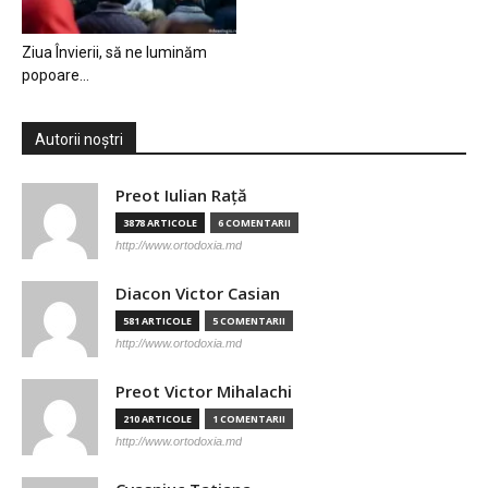
Ziua Învierii, să ne luminăm
popoare…
Autorii noștri
Preot Iulian Raţă
3878 ARTICOLE
6 COMENTARII
http://www.ortodoxia.md
Diacon Victor Casian
581 ARTICOLE
5 COMENTARII
http://www.ortodoxia.md
Preot Victor Mihalachi
210 ARTICOLE
1 COMENTARII
http://www.ortodoxia.md