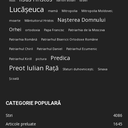
Iisus
Ilarion Boian
Israel
Lucășeuca
mamă
Mitropolia
Mitropolia Moldovei;
Nașterea Domnului
moarte
Mântuitorul Hristos
Orhei
ortodoxia
Papa Francisc
Patriarhia de la Moscova
Patriarhia Română
Patriarhul Bisericii Ortodoxe Române
Patriarhul Chiril
Patriarhul Daniel
Patriarhul Ecumenic
Predica
Patriarhul Kirill
pictura
Preot Iulian Rață
Sfaturi duhovnicești;
Sinaxa
Școală
CATEGORIE POPULARĂ
Stiri
4086
Articole preluate
1645