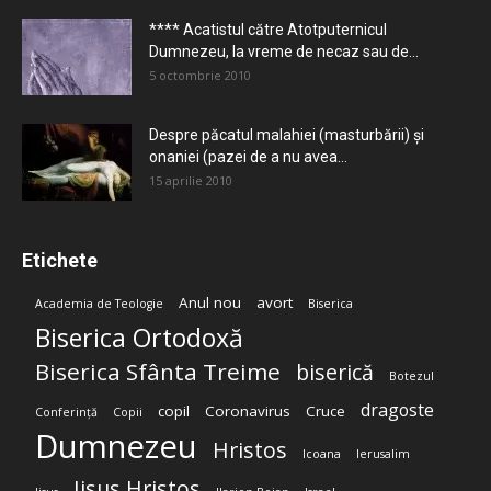
**** Acatistul către Atotputernicul
Dumnezeu, la vreme de necaz sau de...
5 octombrie 2010
Despre păcatul malahiei (masturbării) şi
onaniei (pazei de a nu avea...
15 aprilie 2010
Etichete
Anul nou
avort
Academia de Teologie
Biserica
Biserica Ortodoxă
Biserica Sfânta Treime
biserică
Botezul
dragoste
copil
Coronavirus
Cruce
Conferință
Copii
Dumnezeu
Hristos
Icoana
Ierusalim
Iisus Hristos