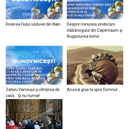
Învierea Fiului văduvei din Nain
Despre minunea vindecării
slăbănogului din Capernaum și
Rugăciunea inimii
Zaheu Vameșul și sfințirea de
Aruncă grija ta spre Domnul…
casă… Și nu numai!