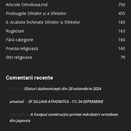
Articole Ortodoxia.md
750
Proloagele Sfinților și a Sfintelor
455
6. Acatiste închinate Sfinților și Sfintelor
183
Rugăciuni
163
Fără categorie
160
Poezia religioasă
160
Stiri religioase
79
Comentarii recente
Sfaturi duhovnicești din 20 octombrie 2024
Doina
la
amalad
SF SILUAN ATHONITUL -11/ 24 SEPEMBRIE
la
A început construcţia primei mănăstiri ortodoxe
gheorghe
la
din Japonia