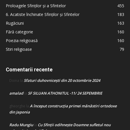
Proloagele Sfinților și a Sfintelor
455
6. Acatiste închinate Sfinților și Sfintelor
183
Rugăciuni
163
Fără categorie
160
Poezia religioasă
160
Stiri religioase
79
Comentarii recente
Sfaturi duhovnicești din 20 octombrie 2024
Doina
la
amalad
SF SILUAN ATHONITUL -11/ 24 SEPEMBRIE
la
A început construcţia primei mănăstiri ortodoxe
gheorghe
la
din Japonia
Radu Mungiu
Cu Sfinții odihnește Doamne sufletul nou
la