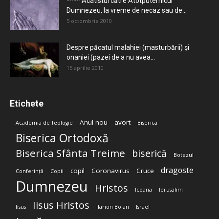
**** Acatistul către Atotputernicul
Dumnezeu, la vreme de necaz sau de...
5 octombrie 2010
Despre păcatul malahiei (masturbării) şi
onaniei (pazei de a nu avea...
15 aprilie 2010
Etichete
Anul nou
avort
Academia de Teologie
Biserica
Biserica Ortodoxă
Biserica Sfânta Treime
biserică
Botezul
dragoste
copil
Coronavirus
Cruce
Conferință
Copii
Dumnezeu
Hristos
Icoana
Ierusalim
Iisus Hristos
Iisus
Ilarion Boian
Israel