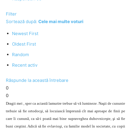
Filter
Sortează după:
Cele mai multe voturi
Newest First
Oldest First
Random
Recent activ
Răspunde la această întrebare
0
0
Dragii mei , sper ca aciastă lamurire trebue să vă lumineze. Naşii de cununie
trebuie să fie ortodocşi, să locuiască împreună cît mai aproape de finii pe
care îi cunună, ca să-i poată mai bine supraveghea duhovniceşte, şi să fie
buni creştini. Adică să fie evlavioşi, cu familie model în societate, cu copii