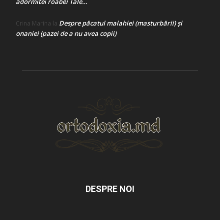
adormitei roabei Tale…
Despre păcatul malahiei (masturbării) şi
Crina Marina
la
onaniei (pazei de a nu avea copii)
DESPRE NOI