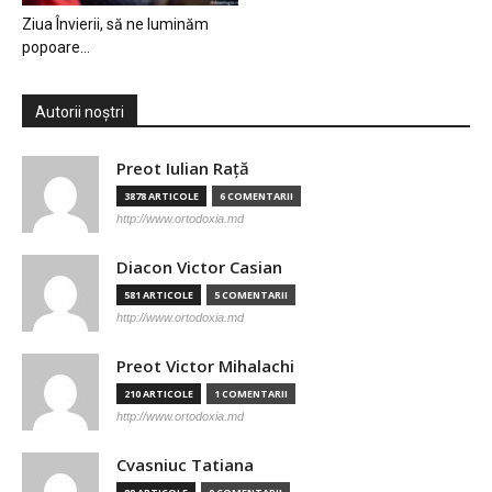
Ziua Învierii, să ne luminăm
popoare…
Autorii noștri
Preot Iulian Raţă
3878 ARTICOLE
6 COMENTARII
http://www.ortodoxia.md
Diacon Victor Casian
581 ARTICOLE
5 COMENTARII
http://www.ortodoxia.md
Preot Victor Mihalachi
210 ARTICOLE
1 COMENTARII
http://www.ortodoxia.md
Cvasniuc Tatiana