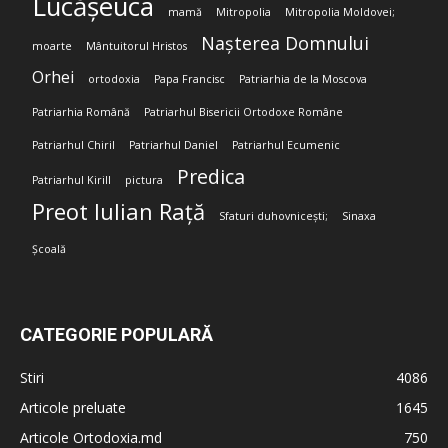
Lucășeuca
mamă
Mitropolia
Mitropolia Moldovei;
Nașterea Domnului
moarte
Mântuitorul Hristos
Orhei
ortodoxia
Papa Francisc
Patriarhia de la Moscova
Patriarhia Română
Patriarhul Bisericii Ortodoxe Române
Patriarhul Chiril
Patriarhul Daniel
Patriarhul Ecumenic
Predica
Patriarhul Kirill
pictura
Preot Iulian Rață
Sfaturi duhovnicești;
Sinaxa
Școală
CATEGORIE POPULARĂ
Stiri
4086
Articole preluate
1645
Articole Ortodoxia.md
750