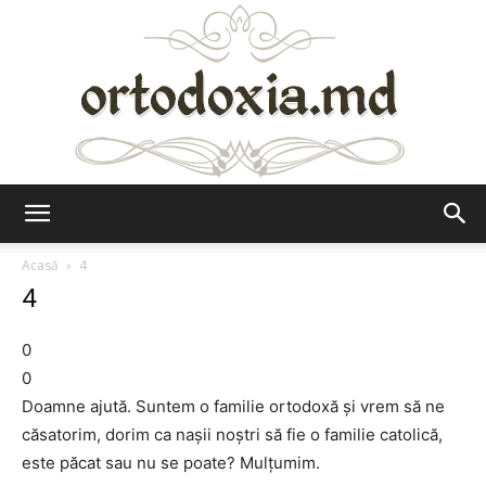
Ortodoxia.md
Acasă
4
4
0
0
Doamne ajută. Suntem o familie ortodoxă şi vrem să ne
căsatorim, dorim ca naşii noştri să fie o familie catolică,
este păcat sau nu se poate? Mulţumim.