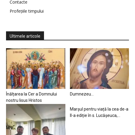
Contacte
Profețiile timpului
Ultimele articole
Înălțarea la Cer a Domnului
Dumnezeu…
nostru Iisus Hristos
Marșul pentru viață la cea de-a
II-a ediție în s. Lucășeuca,...