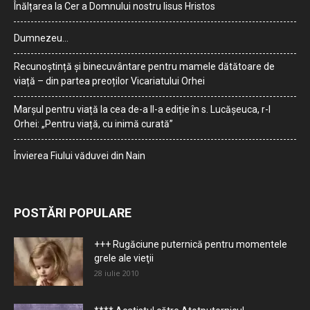
Înălțarea la Cer a Domnului nostru Iisus Hristos
Dumnezeu…
Recunoștință și binecuvântare pentru mamele dătătoare de
viață – din partea preoților Vicariatului Orhei
Marșul pentru viață la cea de-a II-a ediție în s. Lucășeuca, r-l
Orhei: „Pentru viață, cu inimă curată”
Învierea Fiului văduvei din Nain
POSTĂRI POPULARE
+++ Rugăciune puternică pentru momentele
grele ale vieţii
28 iulie 2010