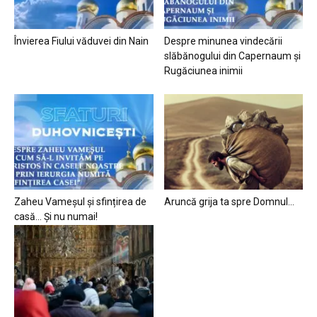
Învierea Fiului văduvei din Nain
Despre minunea vindecării
slăbănogului din Capernaum și
Rugăciunea inimii
Zaheu Vameșul și sfințirea de
Aruncă grija ta spre Domnul…
casă… Și nu numai!