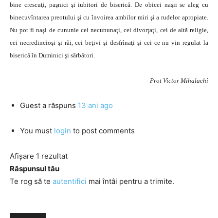
bine crescuţi, paşnici şi iubitori de biserică. De obicei naşii se aleg cu
binecuvîntarea preotului şi cu învoirea ambilor miri şi a rudelor apropiate.
Nu pot fi naşi de cununie cei necununaţi, cei divorţaţi, cei de altă religie,
cei necredincioşi şi răi, cei beţivi şi desfrînaţi şi cei ce nu vin regulat la
biserică în Duminici şi sărbători.
Prot Victor Mihalachi
Guest
a răspuns
13 ani ago
You must
login
to post comments
Afișare 1 rezultat
Răspunsul tău
Te rog să te
autentifici
mai întâi pentru a trimite.