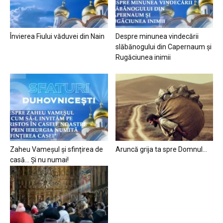
Învierea Fiului văduvei din Nain
Despre minunea vindecării
slăbănogului din Capernaum și
Rugăciunea inimii
Zaheu Vameșul și sfințirea de
Aruncă grija ta spre Domnul…
casă… Și nu numai!