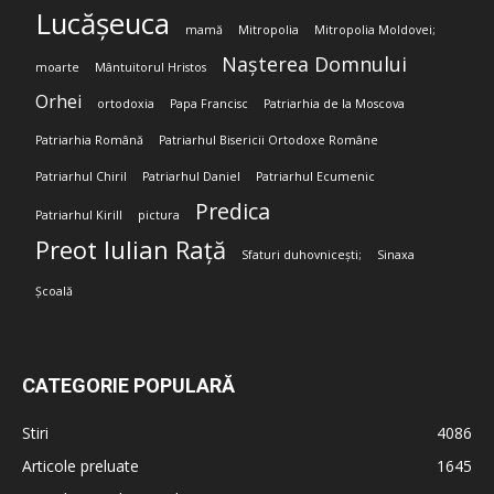
Lucășeuca
mamă
Mitropolia
Mitropolia Moldovei;
Nașterea Domnului
moarte
Mântuitorul Hristos
Orhei
ortodoxia
Papa Francisc
Patriarhia de la Moscova
Patriarhia Română
Patriarhul Bisericii Ortodoxe Române
Patriarhul Chiril
Patriarhul Daniel
Patriarhul Ecumenic
Predica
Patriarhul Kirill
pictura
Preot Iulian Rață
Sfaturi duhovnicești;
Sinaxa
Școală
CATEGORIE POPULARĂ
Stiri
4086
Articole preluate
1645