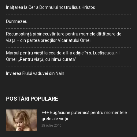
Înălțarea la Cer a Domnului nostru Iisus Hristos
Dumnezeu…
Recunoștință și binecuvântare pentru mamele dătătoare de
viață – din partea preoților Vicariatului Orhei
Marșul pentru viață la cea de-a II-a ediție în s. Lucășeuca, r-l
Orhei: „Pentru viață, cu inimă curată”
Învierea Fiului văduvei din Nain
POSTĂRI POPULARE
+++ Rugăciune puternică pentru momentele
grele ale vieţii
28 iulie 2010