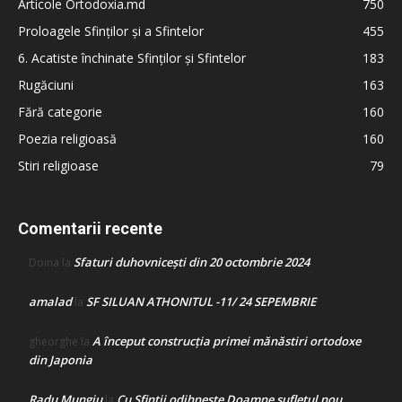
Articole Ortodoxia.md
750
Proloagele Sfinților și a Sfintelor
455
6. Acatiste închinate Sfinților și Sfintelor
183
Rugăciuni
163
Fără categorie
160
Poezia religioasă
160
Stiri religioase
79
Comentarii recente
Sfaturi duhovnicești din 20 octombrie 2024
Doina
la
amalad
SF SILUAN ATHONITUL -11/ 24 SEPEMBRIE
la
A început construcţia primei mănăstiri ortodoxe
gheorghe
la
din Japonia
Radu Mungiu
Cu Sfinții odihnește Doamne sufletul nou
la