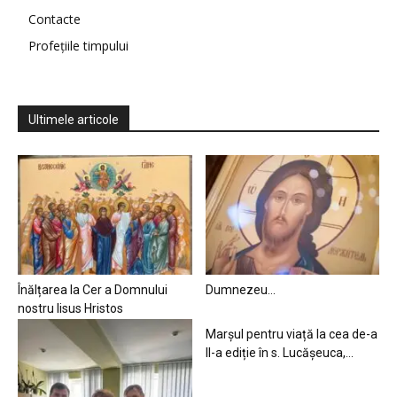
Contacte
Profețiile timpului
Ultimele articole
Înălțarea la Cer a Domnului
Dumnezeu…
nostru Iisus Hristos
Marșul pentru viață la cea de-a
II-a ediție în s. Lucășeuca,...