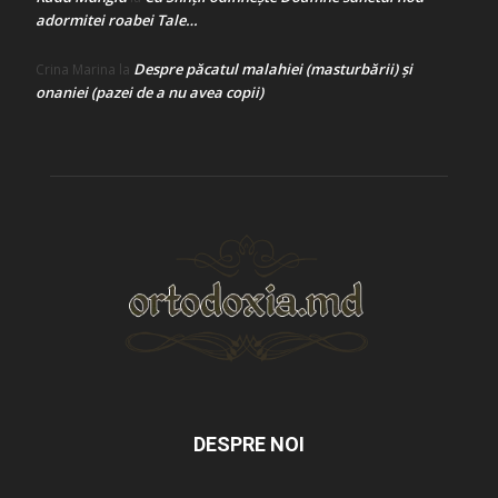
adormitei roabei Tale…
Despre păcatul malahiei (masturbării) şi
Crina Marina
la
onaniei (pazei de a nu avea copii)
DESPRE NOI