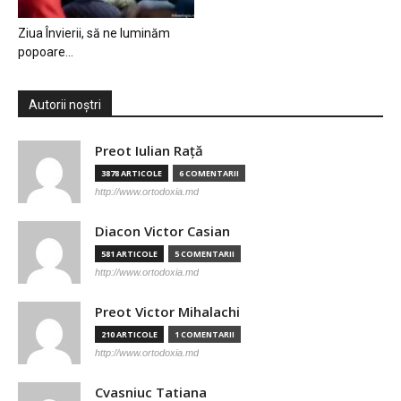
Ziua Învierii, să ne luminăm
popoare…
Autorii noștri
Preot Iulian Raţă
3878 ARTICOLE
6 COMENTARII
http://www.ortodoxia.md
Diacon Victor Casian
581 ARTICOLE
5 COMENTARII
http://www.ortodoxia.md
Preot Victor Mihalachi
210 ARTICOLE
1 COMENTARII
http://www.ortodoxia.md
Cvasniuc Tatiana