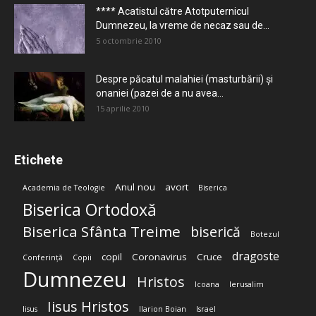
**** Acatistul către Atotputernicul
Dumnezeu, la vreme de necaz sau de...
5 octombrie 2010
Despre păcatul malahiei (masturbării) şi
onaniei (pazei de a nu avea...
15 aprilie 2010
Etichete
Anul nou
avort
Academia de Teologie
Biserica
Biserica Ortodoxă
Biserica Sfânta Treime
biserică
Botezul
dragoste
copil
Coronavirus
Cruce
Conferință
Copii
Dumnezeu
Hristos
Icoana
Ierusalim
Iisus Hristos
Iisus
Ilarion Boian
Israel