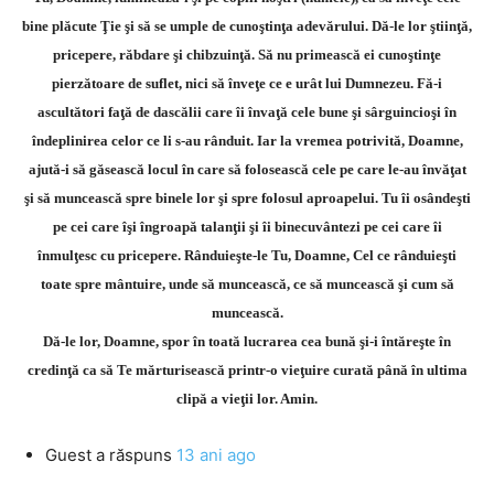
bine plăcute Ţie şi să se umple de cunoştinţa adevărului. Dă-le lor ştiinţă,
pricepere, răbdare şi chibzuinţă. Să nu primească ei cunoştinţe
pierzătoare de suflet, nici să înveţe ce e urât lui Dumnezeu. Fă-i
ascultători faţă de dascălii care îi învaţă cele bune şi sârguincioşi în
îndeplinirea celor ce li s-au rânduit. Iar la vremea potrivită, Doamne,
ajută-i să găsească locul în care să folosească cele pe care le-au învăţat
şi să muncească spre binele lor şi spre folosul aproapelui. Tu îi osândeşti
pe cei care îşi îngroapă talanţii şi îi binecuvântezi pe cei care îi
înmulţesc cu pricepere. Rânduieşte-le Tu, Doamne, Cel ce rânduieşti
toate spre mântuire, unde să muncească, ce să muncească şi cum să
muncească.
Dă-le lor, Doamne, spor în toată lucrarea cea bună şi-i întăreşte în
credinţă ca să Te mărturisească printr-o vieţuire curată până în ultima
clipă a vieţii lor. Amin.
Guest
a răspuns
13 ani ago