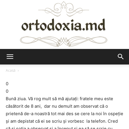
Ortodoxia.md
Acasă
0
0
Bună ziua. Vă rog mult să mă ajutați: fratele meu este
căsătorit de 8 ani, dar nu demult am observat că o
prietenă de-a noastră tot mai des se cere la noi în ospeție
și am depistat că ei se scriu și vorbesc la telefon. Cred
că și soția a observat și a început și ea să se scrie cu