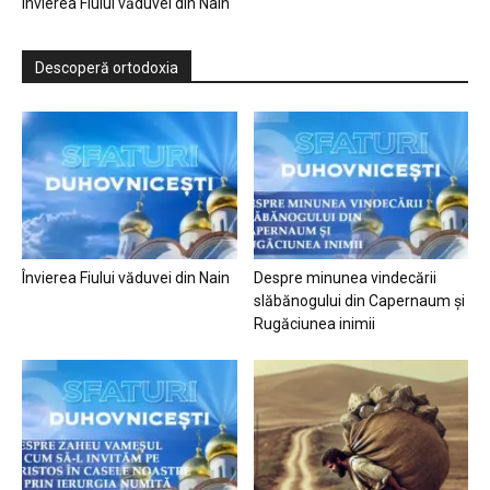
Învierea Fiului văduvei din Nain
Descoperă ortodoxia
Învierea Fiului văduvei din Nain
Despre minunea vindecării
slăbănogului din Capernaum și
Rugăciunea inimii