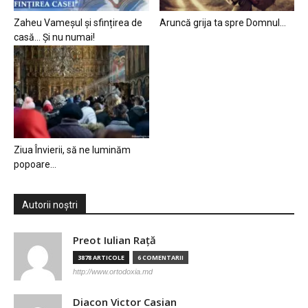
Zaheu Vameșul și sfințirea de
Aruncă grija ta spre Domnul…
casă… Și nu numai!
Ziua Învierii, să ne luminăm
popoare…
Autorii noștri
Preot Iulian Raţă
3878 ARTICOLE
6 COMENTARII
http://www.ortodoxia.md
Diacon Victor Casian