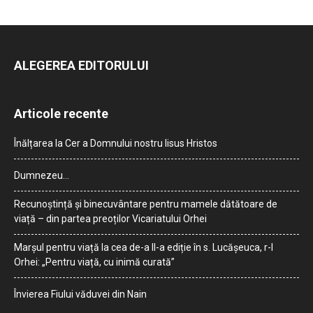
ALEGEREA EDITORULUI
Articole recente
Înălțarea la Cer a Domnului nostru Iisus Hristos
Dumnezeu…
Recunoștință și binecuvântare pentru mamele dătătoare de
viață – din partea preoților Vicariatului Orhei
Marșul pentru viață la cea de-a II-a ediție în s. Lucășeuca, r-l
Orhei: „Pentru viață, cu inimă curată”
Învierea Fiului văduvei din Nain