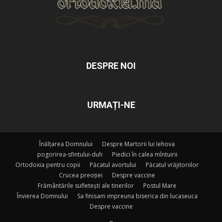
DESPRE NOI
URMAȚI-NE
Înălțarea Domnului
Despre Martorii lui Iehova
pogorirea-sfintului-duh
Piedici în calea mîntuirii
Ortodoxia pentru copii
Păcatul avortului
Păcatul vrăjitoriilor
Crucea preoției
Despre vaccine
Frământările sufletești ale tinerilor
Postul Mare
Învierea Domnului
Sa finisam impreuna biserica din lucaseuca
Despre vaccine