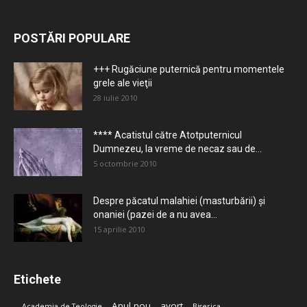
POSTĂRI POPULARE
+++ Rugăciune puternică pentru momentele
grele ale vieţii
28 iulie 2010
**** Acatistul către Atotputernicul
Dumnezeu, la vreme de necaz sau de...
5 octombrie 2010
Despre păcatul malahiei (masturbării) şi
onaniei (pazei de a nu avea...
15 aprilie 2010
Etichete
Anul nou
avort
Academia de Teologie
Biserica