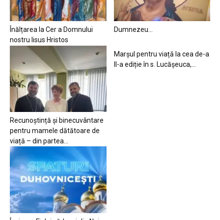
Înălțarea la Cer a Domnului
Dumnezeu…
nostru Iisus Hristos
Marșul pentru viață la cea de-a
II-a ediție în s. Lucășeuca,...
Recunoștință și binecuvântare
pentru mamele dătătoare de
viață – din partea...