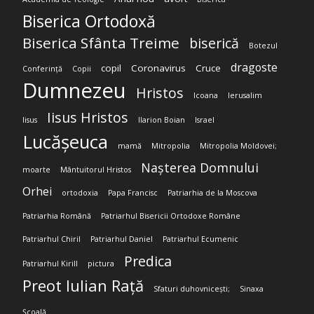
Biserica Ortodoxă
Biserica Sfânta Treime
biserică
Botezul
dragoste
copil
Coronavirus
Cruce
Conferință
Copii
Dumnezeu
Hristos
Icoana
Ierusalim
Iisus Hristos
Iisus
Ilarion Boian
Israel
Lucășeuca
mamă
Mitropolia
Mitropolia Moldovei;
Nașterea Domnului
moarte
Mântuitorul Hristos
Orhei
ortodoxia
Papa Francisc
Patriarhia de la Moscova
Patriarhia Română
Patriarhul Bisericii Ortodoxe Române
Patriarhul Chiril
Patriarhul Daniel
Patriarhul Ecumenic
Predica
Patriarhul Kirill
pictura
Preot Iulian Rață
Sfaturi duhovnicești;
Sinaxa
Școală