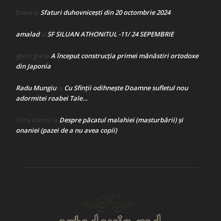
Sfaturi duhovnicești din 20 octombrie 2024
Doina
la
amalad
SF SILUAN ATHONITUL -11/ 24 SEPEMBRIE
la
A început construcţia primei mănăstiri ortodoxe
gheorghe
la
din Japonia
Radu Mungiu
Cu Sfinții odihnește Doamne sufletul nou
la
adormitei roabei Tale…
Despre păcatul malahiei (masturbării) şi
Crina Marina
la
onaniei (pazei de a nu avea copii)