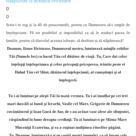
Răspunde la această întrebare
0
0
Scrie-i te rog și la 40 de proscomedii, pentru ca Dumnezeu să-i umple de
înțelepciune. Fă tot posibilul și imposibilul ca să le readuci pacea în
familie, pentru că diavolul aceasta iubește, să dezbine și să stăpânească!
Doamne, Iisuse Hristoase, Dumnezeul nostru, luminează minţile robilor
Tăi (Numele lor) cu harul Tău cel dătător de viaţă. Tu, Care dai celor
înţelepţi înţelepciunea şi celor pricepuţi priceperea, trimite peste ei
Duhul Tău cel Sfânt, dătătorul înţelepciunii, al cunoştinţei şi al
înţelegerii.
Tu i-ai luminat pe aleşii Tăi în toată vremea. Tu i-ai insuflat pe cei trei
mari dascăli ai lumii şi Ierarhi, Vasile cel Mare, Grigorie de Dumnezeu
cuvântătorul şi Ioan Gură de Aur, de s-au arătat vase alese ale sfinţeniei,
răspândind în lume dreapta credinţă. Tu ai luminat-o pe Sfânta Mare
Muceniţă Ecaterina, şi ea a ruşinat mulţimea ritorilor păgâni.
Tu, Doamne, luminează-i şi pe copiii noştri (numele), ca să înveţe cele