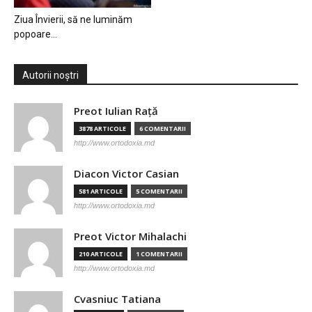
Ziua Învierii, să ne luminăm
popoare…
Autorii noștri
Preot Iulian Raţă
3878 ARTICOLE
6 COMENTARII
http://www.ortodoxia.md
Diacon Victor Casian
581 ARTICOLE
5 COMENTARII
http://www.ortodoxia.md
Preot Victor Mihalachi
210 ARTICOLE
1 COMENTARII
http://www.ortodoxia.md
Cvasniuc Tatiana