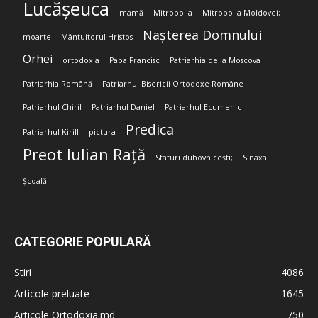
Lucășeuca
mamă
Mitropolia
Mitropolia Moldovei;
Nașterea Domnului
moarte
Mântuitorul Hristos
Orhei
ortodoxia
Papa Francisc
Patriarhia de la Moscova
Patriarhia Română
Patriarhul Bisericii Ortodoxe Române
Patriarhul Chiril
Patriarhul Daniel
Patriarhul Ecumenic
Predica
Patriarhul Kirill
pictura
Preot Iulian Rață
Sfaturi duhovnicești;
Sinaxa
Școală
CATEGORIE POPULARĂ
Stiri
4086
Articole preluate
1645
Articole Ortodoxia.md
750