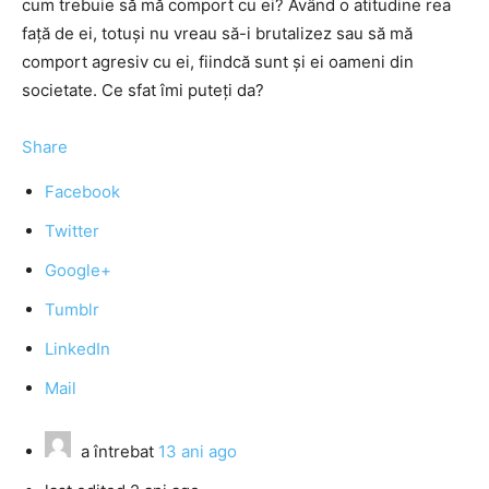
cum trebuie să mă comport cu ei? Având o atitudine rea
faţă de ei, totuşi nu vreau să-i brutalizez sau să mă
comport agresiv cu ei, fiindcă sunt şi ei oameni din
societate. Ce sfat îmi puteţi da?
Share
Facebook
Twitter
Google+
Tumblr
LinkedIn
Mail
a întrebat
13 ani ago