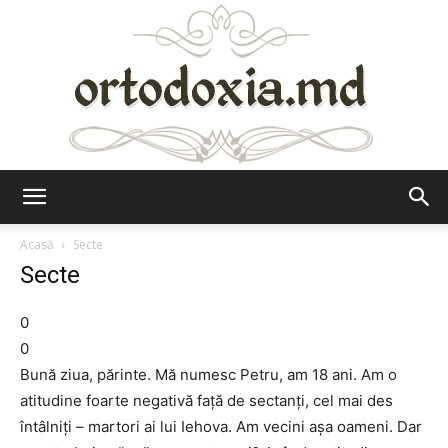
Ortodoxia.md
Acasă
Secte
Secte
0
0
Bună ziua, părinte. Mă numesc Petru, am 18 ani. Am o
atitudine foarte negativă faţă de sectanţi, cel mai des
întâlniţi – martori ai lui Iehova. Am vecini aşa oameni. Dar