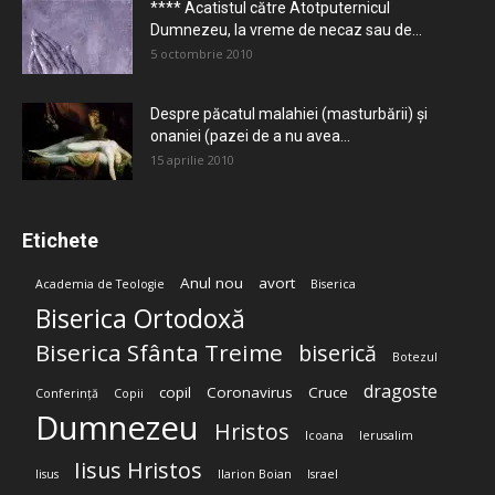
**** Acatistul către Atotputernicul
Dumnezeu, la vreme de necaz sau de...
5 octombrie 2010
Despre păcatul malahiei (masturbării) şi
onaniei (pazei de a nu avea...
15 aprilie 2010
Etichete
Anul nou
avort
Academia de Teologie
Biserica
Biserica Ortodoxă
Biserica Sfânta Treime
biserică
Botezul
dragoste
copil
Coronavirus
Cruce
Conferință
Copii
Dumnezeu
Hristos
Icoana
Ierusalim
Iisus Hristos
Iisus
Ilarion Boian
Israel