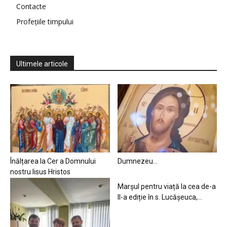
Contacte
Profețiile timpului
Ultimele articole
Înălțarea la Cer a Domnului
Dumnezeu…
nostru Iisus Hristos
Marșul pentru viață la cea de-a
II-a ediție în s. Lucășeuca,...