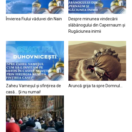
Învierea Fiului văduvei din Nain
Despre minunea vindecării
slăbănogului din Capernaum și
Rugăciunea inimii
Zaheu Vameșul și sfințirea de
Aruncă grija ta spre Domnul…
casă… Și nu numai!