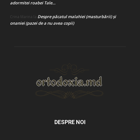
adormitei roabei Tale…
Despre păcatul malahiei (masturbării) şi
Crina Marina
la
onaniei (pazei de a nu avea copii)
DESPRE NOI