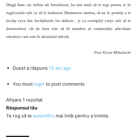
Dragă frate, nu trebue săi brutalizezi, ba mai mult să te rogi pentru ei în
rugăciunile tale ca să le lumineze Dumnezeu mintea, să nu le permiți a te
învăța ceva din învățăturile lor rătăcite , ți cu exemplul vieții tale să le
demonstrezi cât de bine este să fii membru al comunității adevărate
ortodoxe care este în absolutul adevăr.
Prot Victor Mihalachi
Guest
a răspuns
13 ani ago
You must
login
to post comments
Afișare 1 rezultat
Răspunsul tău
Te rog să te
autentifici
mai întâi pentru a trimite.