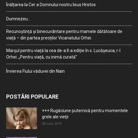
Înălțarea la Cer a Domnului nostru Iisus Hristos
Dumnezeu…
Recunoștință și binecuvântare pentru mamele dătătoare de
viață – din partea preoților Vicariatului Orhei
Marșul pentru viață la cea de-a II-a ediție în s. Lucășeuca, r-l
Orhei: „Pentru viață, cu inimă curată”
Învierea Fiului văduvei din Nain
POSTĂRI POPULARE
+++ Rugăciune puternică pentru momentele
grele ale vieţii
28 iulie 2010