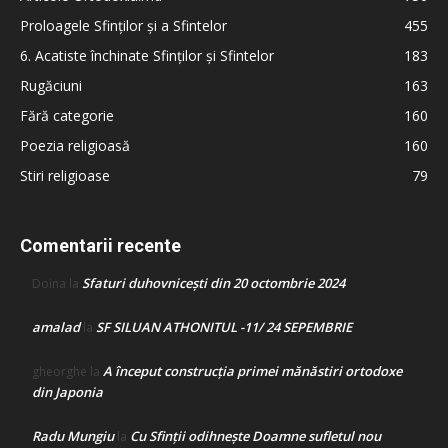
Proloagele Sfinților și a Sfintelor
455
6. Acatiste închinate Sfinților și Sfintelor
183
Rugăciuni
163
Fără categorie
160
Poezia religioasă
160
Stiri religioase
79
Comentarii recente
Sfaturi duhovnicești din 20 octombrie 2024
Doina
la
amalad
SF SILUAN ATHONITUL -11/ 24 SEPEMBRIE
la
A început construcţia primei mănăstiri ortodoxe
gheorghe
la
din Japonia
Radu Mungiu
Cu Sfinții odihnește Doamne sufletul nou
la