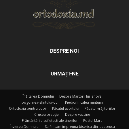
DESPRE NOI
URMAȚI-NE
Înălțarea Domnului
Despre Martorii lui Iehova
pogorirea-sfintului-duh
Piedici în calea mîntuirii
Ortodoxia pentru copii
Păcatul avortului
Păcatul vrăjitoriilor
Crucea preoției
Despre vaccine
Frământările sufletești ale tinerilor
Postul Mare
Învierea Domnului
Sa finisam impreuna biserica din lucaseuca