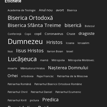
Etichete
Anul nou
avort
Academia de Teologie
Biserica
Biserica Ortodoxă
Biserica Sfânta Treime
biserică
Botezul
dragoste
copil
Coronavirus
Cruce
Conferință
Copii
Dumnezeu
Hristos
Icoana
Ierusalim
Iisus Hristos
Iisus
Ilarion Boian
Israel
Lucășeuca
mamă
Mitropolia
Mitropolia Moldovei;
Nașterea Domnului
moarte
Mântuitorul Hristos
Orhei
ortodoxia
Papa Francisc
Patriarhia de la Moscova
Patriarhia Română
Patriarhul Bisericii Ortodoxe Române
Patriarhul Chiril
Patriarhul Daniel
Patriarhul Ecumenic
Predica
Patriarhul Kirill
pictura