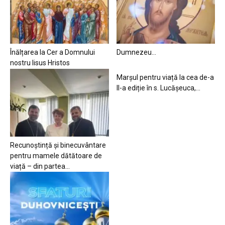
Înălțarea la Cer a Domnului
Dumnezeu…
nostru Iisus Hristos
Marșul pentru viață la cea de-a
II-a ediție în s. Lucășeuca,...
Recunoștință și binecuvântare
pentru mamele dătătoare de
viață – din partea...