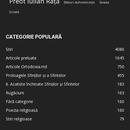
Preot Iulian Rață
Sfaturi duhovnicești;
Sinaxa
Școală
CATEGORIE POPULARĂ
Stiri
4086
Articole preluate
1645
Articole Ortodoxia.md
750
Proloagele Sfinților și a Sfintelor
455
6. Acatiste închinate Sfinților și Sfintelor
183
Rugăciuni
163
Fără categorie
160
Poezia religioasă
160
Stiri religioase
79