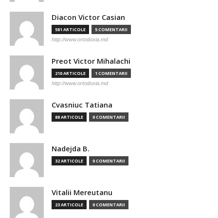
Diacon Victor Casian
581 ARTICOLE
5 COMENTARII
http://www.ortodoxia.md
Preot Victor Mihalachi
210 ARTICOLE
1 COMENTARII
http://www.ortodoxia.md
Cvasniuc Tatiana
88 ARTICOLE
0 COMENTARII
Nadejda B.
32 ARTICOLE
0 COMENTARII
Vitalii Mereutanu
23 ARTICOLE
0 COMENTARII