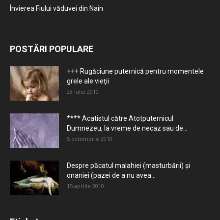
Învierea Fiului văduvei din Nain
POSTĂRI POPULARE
+++ Rugăciune puternică pentru momentele
grele ale vieţii
28 iulie 2010
**** Acatistul către Atotputernicul
Dumnezeu, la vreme de necaz sau de...
5 octombrie 2010
Despre păcatul malahiei (masturbării) şi
onaniei (pazei de a nu avea...
15 aprilie 2010