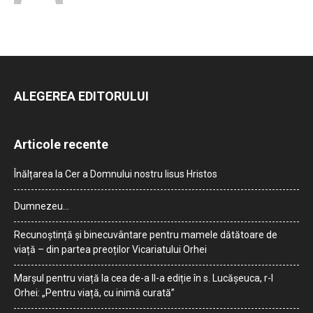
ALEGEREA EDITORULUI
Articole recente
Înălțarea la Cer a Domnului nostru Iisus Hristos
Dumnezeu…
Recunoștință și binecuvântare pentru mamele dătătoare de
viață – din partea preoților Vicariatului Orhei
Marșul pentru viață la cea de-a II-a ediție în s. Lucășeuca, r-l
Orhei: „Pentru viață, cu inimă curată”