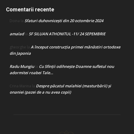
Comentarii recente
Sfaturi duhovnicești din 20 octombrie 2024
Doina
la
amalad
SF SILUAN ATHONITUL -11/ 24 SEPEMBRIE
la
A început construcţia primei mănăstiri ortodoxe
gheorghe
la
din Japonia
Radu Mungiu
Cu Sfinții odihnește Doamne sufletul nou
la
adormitei roabei Tale…
Despre păcatul malahiei (masturbării) şi
Crina Marina
la
onaniei (pazei de a nu avea copii)