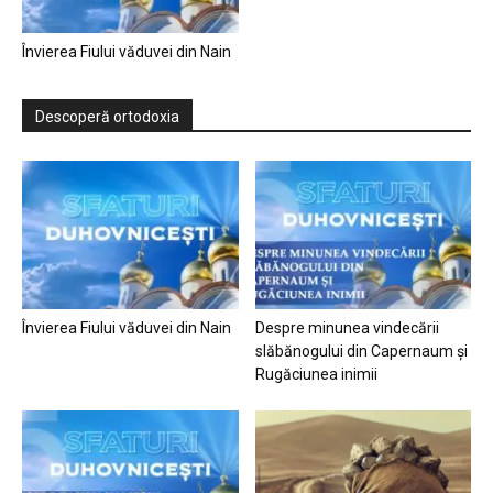
Învierea Fiului văduvei din Nain
Descoperă ortodoxia
Învierea Fiului văduvei din Nain
Despre minunea vindecării
slăbănogului din Capernaum și
Rugăciunea inimii