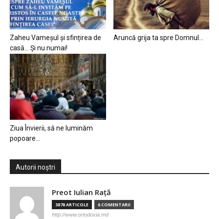
Zaheu Vameșul și sfințirea de
Aruncă grija ta spre Domnul…
casă… Și nu numai!
Ziua Învierii, să ne luminăm
popoare…
Autorii noștri
Preot Iulian Raţă
3878 ARTICOLE
6 COMENTARII
http://www.ortodoxia.md