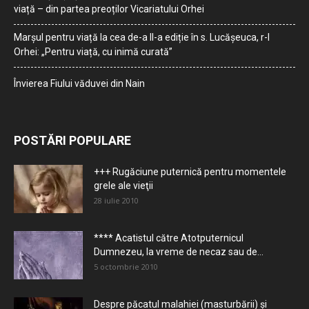
viață – din partea preoților Vicariatului Orhei
Marșul pentru viață la cea de-a II-a ediție în s. Lucășeuca, r-l
Orhei: „Pentru viață, cu inimă curată”
Învierea Fiului văduvei din Nain
POSTĂRI POPULARE
+++ Rugăciune puternică pentru momentele
grele ale vieţii
28 iulie 2010
**** Acatistul către Atotputernicul
Dumnezeu, la vreme de necaz sau de...
5 octombrie 2010
Despre păcatul malahiei (masturbării) şi