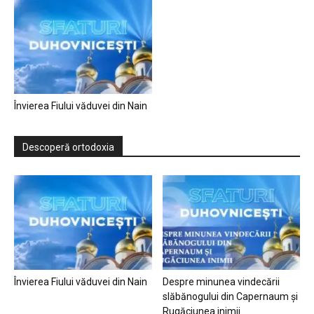
Învierea Fiului văduvei din Nain
Descoperă ortodoxia
Învierea Fiului văduvei din Nain
Despre minunea vindecării
slăbănogului din Capernaum și
Rugăciunea inimii