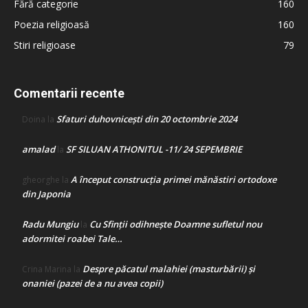
Fără categorie
160
Poezia religioasă
160
Stiri religioase
79
Comentarii recente
Sfaturi duhovnicești din 20 octombrie 2024
Doina
la
amalad
SF SILUAN ATHONITUL -11/ 24 SEPEMBRIE
la
A început construcţia primei mănăstiri ortodoxe
gheorghe
la
din Japonia
Radu Mungiu
Cu Sfinții odihnește Doamne sufletul nou
la
adormitei roabei Tale…
Despre păcatul malahiei (masturbării) şi
Crina Marina
la
onaniei (pazei de a nu avea copii)