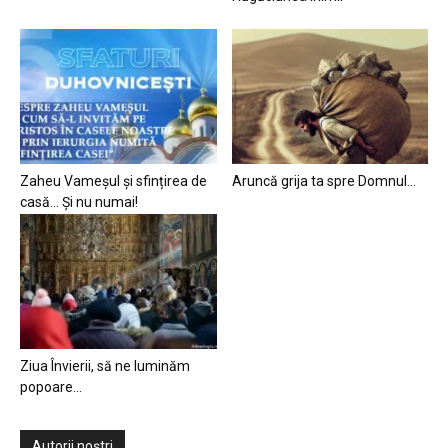
Zaheu Vameșul și sfințirea de
Aruncă grija ta spre Domnul…
casă… Și nu numai!
Ziua Învierii, să ne luminăm
popoare…
Autorii noștri