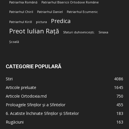
Patriarhia Română
Patriarhul Bisericii Ortodoxe Române
Patriarhul Chiril
Patriarhul Daniel
Patriarhul Ecumenic
Predica
Patriarhul Kirill
pictura
Preot Iulian Rață
Sfaturi duhovnicești;
Sinaxa
Școală
CATEGORIE POPULARĂ
Stiri
4086
Articole preluate
1645
Articole Ortodoxia.md
750
Proloagele Sfinților și a Sfintelor
455
6. Acatiste închinate Sfinților și Sfintelor
183
Rugăciuni
163