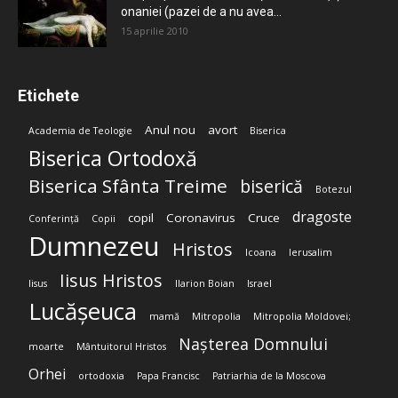
onaniei (pazei de a nu avea...
15 aprilie 2010
Etichete
Anul nou
avort
Academia de Teologie
Biserica
Biserica Ortodoxă
Biserica Sfânta Treime
biserică
Botezul
dragoste
copil
Coronavirus
Cruce
Conferință
Copii
Dumnezeu
Hristos
Icoana
Ierusalim
Iisus Hristos
Iisus
Ilarion Boian
Israel
Lucășeuca
mamă
Mitropolia
Mitropolia Moldovei;
Nașterea Domnului
moarte
Mântuitorul Hristos
Orhei
ortodoxia
Papa Francisc
Patriarhia de la Moscova