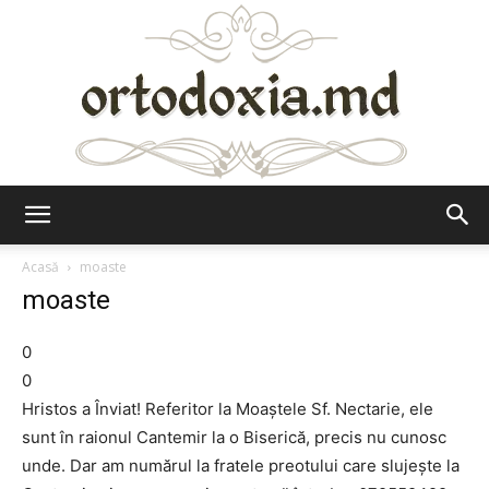
Ortodoxia.md
Acasă
moaste
moaste
0
0
Hristos a Înviat! Referitor la Moaştele Sf. Nectarie, ele
sunt în raionul Cantemir la o Biserică, precis nu cunosc
unde. Dar am numărul la fratele preotului care slujeşte la