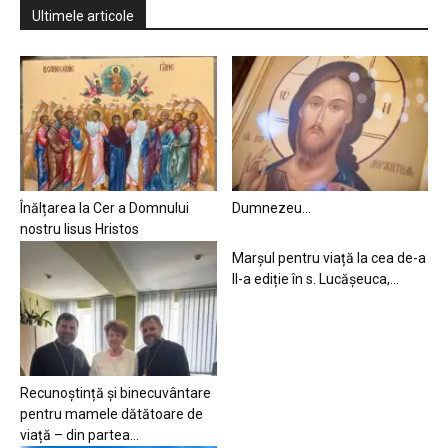
Ultimele articole
Înălțarea la Cer a Domnului
Dumnezeu…
nostru Iisus Hristos
Marșul pentru viață la cea de-a
II-a ediție în s. Lucășeuca,...
Recunoștință și binecuvântare
pentru mamele dătătoare de
viață – din partea...