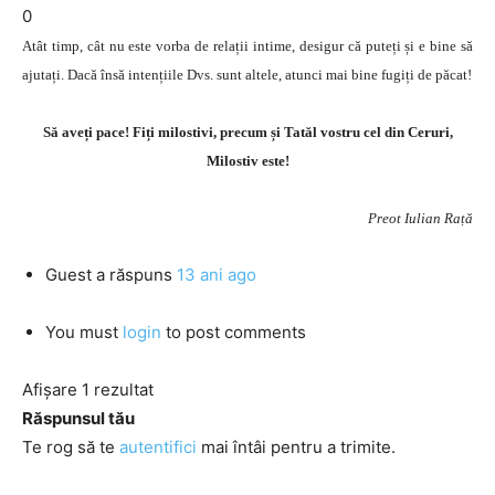
0
Atât timp, cât nu este vorba de relații intime, desigur că puteți și e bine să
ajutați. Dacă însă intențiile Dvs. sunt altele, atunci mai bine fugiți de păcat!
Să aveți pace! Fiți milostivi, precum și Tatăl vostru cel din Ceruri,
Milostiv este!
Preot Iulian Rață
Guest
a răspuns
13 ani ago
You must
login
to post comments
Afișare 1 rezultat
Răspunsul tău
Te rog să te
autentifici
mai întâi pentru a trimite.