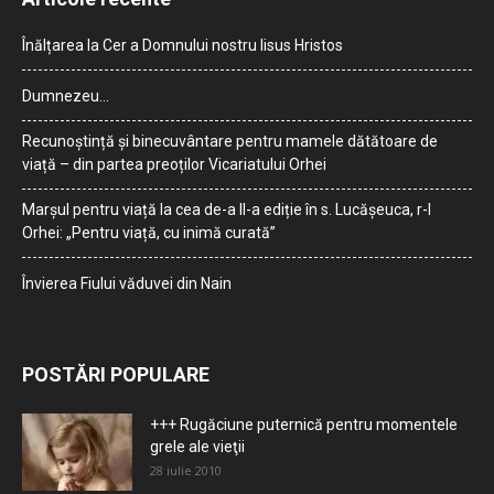
Înălțarea la Cer a Domnului nostru Iisus Hristos
Dumnezeu…
Recunoștință și binecuvântare pentru mamele dătătoare de
viață – din partea preoților Vicariatului Orhei
Marșul pentru viață la cea de-a II-a ediție în s. Lucășeuca, r-l
Orhei: „Pentru viață, cu inimă curată”
Învierea Fiului văduvei din Nain
POSTĂRI POPULARE
+++ Rugăciune puternică pentru momentele
grele ale vieţii
28 iulie 2010