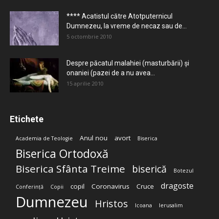
**** Acatistul către Atotputernicul
Dumnezeu, la vreme de necaz sau de...
5 octombrie 2010
Despre păcatul malahiei (masturbării) şi
onaniei (pazei de a nu avea...
15 aprilie 2010
Etichete
Anul nou
avort
Academia de Teologie
Biserica
Biserica Ortodoxă
Biserica Sfânta Treime
biserică
Botezul
dragoste
copil
Coronavirus
Cruce
Conferință
Copii
Dumnezeu
Hristos
Icoana
Ierusalim