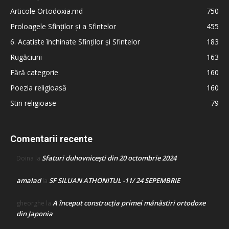
Articole Ortodoxia.md
750
Proloagele Sfinților și a Sfintelor
455
6. Acatiste închinate Sfinților și Sfintelor
183
Rugăciuni
163
Fără categorie
160
Poezia religioasă
160
Stiri religioase
79
Comentarii recente
Sfaturi duhovnicești din 20 octombrie 2024
Doina
la
amalad
SF SILUAN ATHONITUL -11/ 24 SEPEMBRIE
la
A început construcţia primei mănăstiri ortodoxe
gheorghe
la
din Japonia