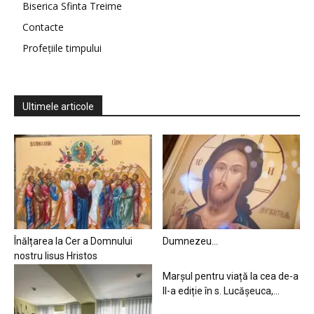
Biserica Sfinta Treime
Contacte
Profețiile timpului
Ultimele articole
Înălțarea la Cer a Domnului
Dumnezeu…
nostru Iisus Hristos
Marșul pentru viață la cea de-a
II-a ediție în s. Lucășeuca,...