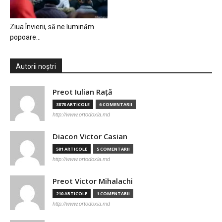
Ziua Învierii, să ne luminăm
popoare…
Autorii noștri
Preot Iulian Raţă
3878 ARTICOLE
6 COMENTARII
http://www.ortodoxia.md
Diacon Victor Casian
581 ARTICOLE
5 COMENTARII
http://www.ortodoxia.md
Preot Victor Mihalachi
210 ARTICOLE
1 COMENTARII
http://www.ortodoxia.md