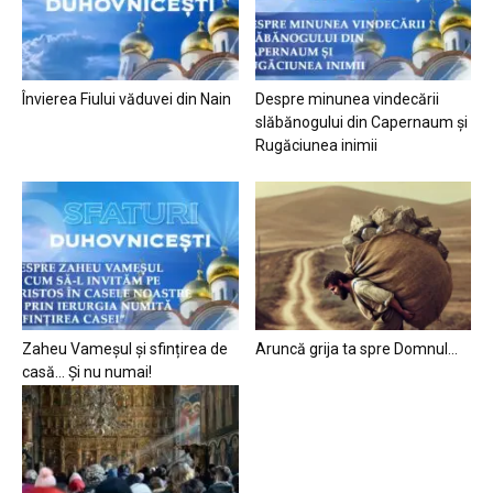
Învierea Fiului văduvei din Nain
Despre minunea vindecării
slăbănogului din Capernaum și
Rugăciunea inimii
Zaheu Vameșul și sfințirea de
Aruncă grija ta spre Domnul…
casă… Și nu numai!