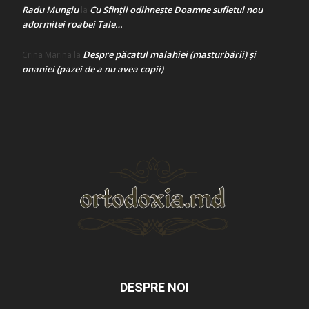
Radu Mungiu
Cu Sfinții odihnește Doamne sufletul nou
la
adormitei roabei Tale…
Despre păcatul malahiei (masturbării) şi
Crina Marina
la
onaniei (pazei de a nu avea copii)
DESPRE NOI