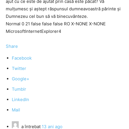
ajut cu ce este de ajutat prin casă este păcat? Vă
mulţumesc şi aştept răspunsul dumneavoastră părinte şi
Dumnezeu cel bun să vă binecuvânteze.
Normal 0 21 false false false RO X-NONE X-NONE
MicrosoftInternetExplorer4
Share
Facebook
Twitter
Google+
Tumblr
LinkedIn
Mail
a întrebat
13 ani ago