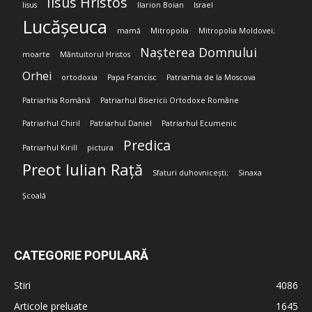
Iisus Hristos
Iisus
Ilarion Boian
Israel
Lucășeuca
mamă
Mitropolia
Mitropolia Moldovei;
Nașterea Domnului
moarte
Mântuitorul Hristos
Orhei
ortodoxia
Papa Francisc
Patriarhia de la Moscova
Patriarhia Română
Patriarhul Bisericii Ortodoxe Române
Patriarhul Chiril
Patriarhul Daniel
Patriarhul Ecumenic
Predica
Patriarhul Kirill
pictura
Preot Iulian Rață
Sfaturi duhovnicești;
Sinaxa
Școală
CATEGORIE POPULARĂ
Stiri
4086
Articole preluate
1645