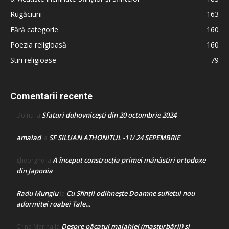
Rugăciuni
163
Fără categorie
160
Poezia religioasă
160
Stiri religioase
79
Comentarii recente
Sfaturi duhovnicești din 20 octombrie 2024
Doina
la
amalad
SF SILUAN ATHONITUL -11/ 24 SEPEMBRIE
la
A început construcţia primei mănăstiri ortodoxe
gheorghe
la
din Japonia
Radu Mungiu
Cu Sfinții odihnește Doamne sufletul nou
la
adormitei roabei Tale…
Despre păcatul malahiei (masturbării) şi
Crina Marina
la