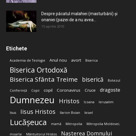
Despre păcatul malahiei (masturbării) şi
onaniei (pazei de a nu avea...
15 aprilie 2010
Etichete
Anul nou
avort
Academia de Teologie
Biserica
Biserica Ortodoxă
Biserica Sfânta Treime
biserică
Botezul
dragoste
copil
Coronavirus
Cruce
Conferință
Copii
Dumnezeu
Hristos
Icoana
Ierusalim
Iisus Hristos
Iisus
Ilarion Boian
Israel
Lucășeuca
mamă
Mitropolia
Mitropolia Moldovei;
Nașterea Domnului
moarte
Mântuitorul Hristos