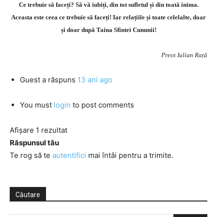
Ce trebuie să faceți? Să vă iubiți, din tot sufletul și din toată inima.
Aceasta este ceea ce trebuie să faceți! Iar relațiile și toate celelalte, doar
și doar după Taina Sfintei Cununii!
Preot Iulian Rață
Guest
a răspuns
13 ani ago
You must
login
to post comments
Afișare 1 rezultat
Răspunsul tău
Te rog să te
autentifici
mai întâi pentru a trimite.
Căutare