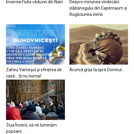
Învierea Fiului văduvei din Nain
Despre minunea vindecării
slăbănogului din Capernaum și
Rugăciunea inimii
Zaheu Vameșul și sfințirea de
Aruncă grija ta spre Domnul…
casă… Și nu numai!
Ziua Învierii, să ne luminăm
popoare…