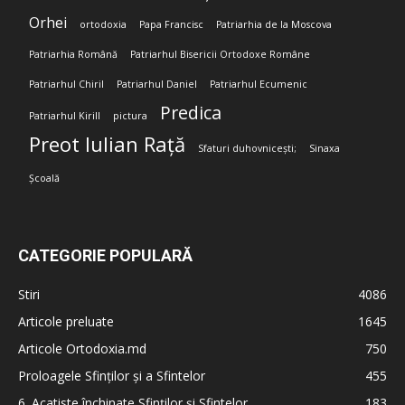
Orhei
ortodoxia
Papa Francisc
Patriarhia de la Moscova
Patriarhia Română
Patriarhul Bisericii Ortodoxe Române
Patriarhul Chiril
Patriarhul Daniel
Patriarhul Ecumenic
Predica
Patriarhul Kirill
pictura
Preot Iulian Rață
Sfaturi duhovnicești;
Sinaxa
Școală
CATEGORIE POPULARĂ
Stiri
4086
Articole preluate
1645
Articole Ortodoxia.md
750
Proloagele Sfinților și a Sfintelor
455
6. Acatiste închinate Sfinților și Sfintelor
183