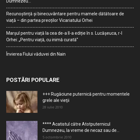
Dumnezeu…
Recunoștință și binecuvântare pentru mamele dătătoare de
viață – din partea preoților Vicariatului Orhei
Marșul pentru viață la cea de-a II-a ediție în s. Lucășeuca, r-l
Orhei: „Pentru viață, cu inimă curată”
Învierea Fiului văduvei din Nain
POSTĂRI POPULARE
+++ Rugăciune puternică pentru momentele
grele ale vieţii
28 iulie 2010
**** Acatistul către Atotputernicul
Dumnezeu, la vreme de necaz sau de...
5 octombrie 2010