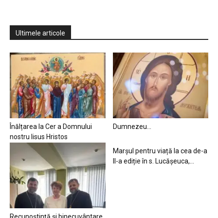
Ultimele articole
Înălțarea la Cer a Domnului
Dumnezeu…
nostru Iisus Hristos
Marșul pentru viață la cea de-a
II-a ediție în s. Lucășeuca,...
Recunoștință și binecuvântare