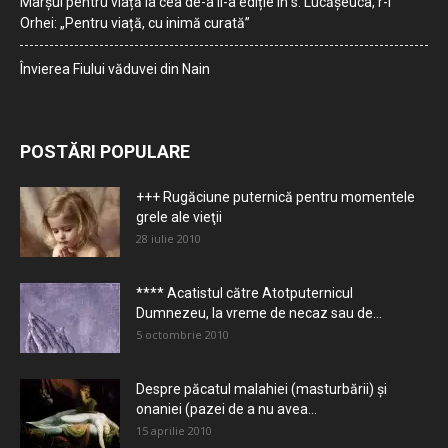
Marșul pentru viață la cea de-a II-a ediție în s. Lucășeuca, r-l
Orhei: „Pentru viață, cu inimă curată”
Învierea Fiului văduvei din Nain
POSTĂRI POPULARE
+++ Rugăciune puternică pentru momentele
grele ale vieţii
28 iulie 2010
**** Acatistul către Atotputernicul
Dumnezeu, la vreme de necaz sau de...
5 octombrie 2010
Despre păcatul malahiei (masturbării) şi
onaniei (pazei de a nu avea...
15 aprilie 2010