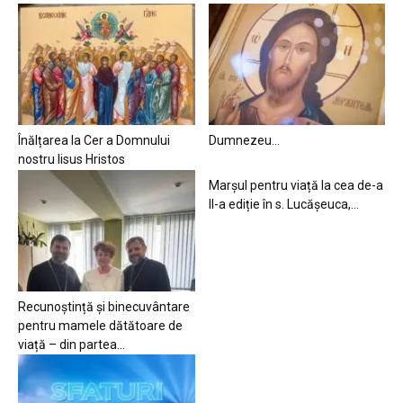
Înălțarea la Cer a Domnului
Dumnezeu…
nostru Iisus Hristos
Marșul pentru viață la cea de-a
II-a ediție în s. Lucășeuca,...
Recunoștință și binecuvântare
pentru mamele dătătoare de
viață – din partea...