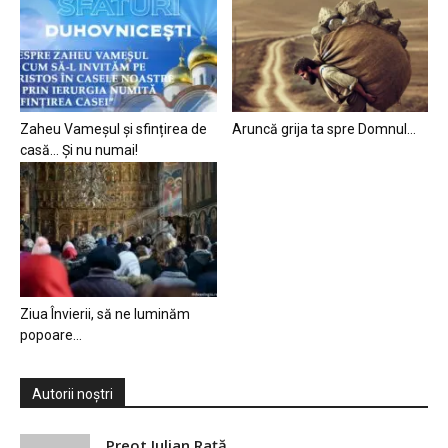
Zaheu Vameșul și sfințirea de
Aruncă grija ta spre Domnul…
casă… Și nu numai!
Ziua Învierii, să ne luminăm
popoare…
Autorii noștri
Preot Iulian Raţă