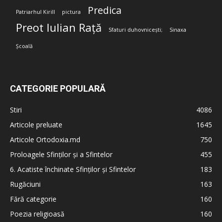
Predica
Patriarhul Kirill
pictura
Preot Iulian Rață
Sfaturi duhovnicești;
Sinaxa
Școală
CATEGORIE POPULARĂ
Stiri
4086
Articole preluate
1645
Articole Ortodoxia.md
750
Proloagele Sfinților și a Sfintelor
455
6. Acatiste închinate Sfinților și Sfintelor
183
Rugăciuni
163
Fără categorie
160
Poezia religioasă
160