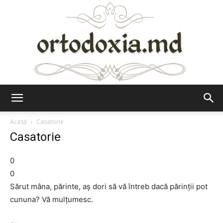
Ortodoxia.md
Acasă
Casatorie
Casatorie
0
0
Sărut mâna, părinte, aş dori să vă întreb dacă părinţii pot
cununa? Vă mulţumesc.