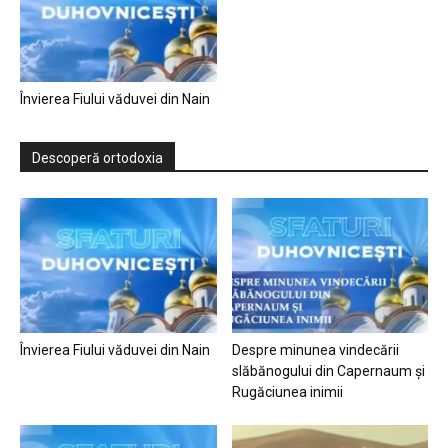
Învierea Fiului văduvei din Nain
Descoperă ortodoxia
Învierea Fiului văduvei din Nain
Despre minunea vindecării
slăbănogului din Capernaum și
Rugăciunea inimii