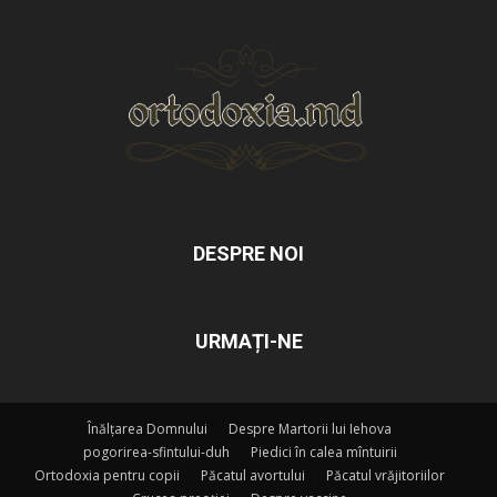
DESPRE NOI
URMAȚI-NE
Înălțarea Domnului
Despre Martorii lui Iehova
pogorirea-sfintului-duh
Piedici în calea mîntuirii
Ortodoxia pentru copii
Păcatul avortului
Păcatul vrăjitoriilor