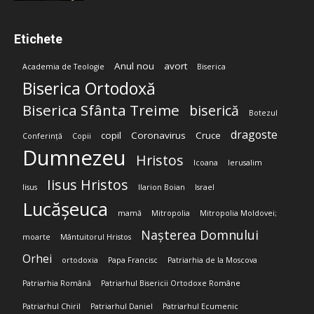
Etichete
Anul nou
avort
Academia de Teologie
Biserica
Biserica Ortodoxă
Biserica Sfânta Treime
biserică
Botezul
dragoste
copil
Coronavirus
Cruce
Conferință
Copii
Dumnezeu
Hristos
Icoana
Ierusalim
Iisus Hristos
Iisus
Ilarion Boian
Israel
Lucășeuca
mamă
Mitropolia
Mitropolia Moldovei;
Nașterea Domnului
moarte
Mântuitorul Hristos
Orhei
ortodoxia
Papa Francisc
Patriarhia de la Moscova
Patriarhia Română
Patriarhul Bisericii Ortodoxe Române
Patriarhul Chiril
Patriarhul Daniel
Patriarhul Ecumenic