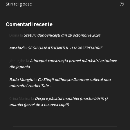
Stiri religioase
79
Comentarii recente
Sfaturi duhovnicești din 20 octombrie 2024
Doina
la
amalad
SF SILUAN ATHONITUL -11/ 24 SEPEMBRIE
la
A început construcţia primei mănăstiri ortodoxe
gheorghe
la
din Japonia
Radu Mungiu
Cu Sfinții odihnește Doamne sufletul nou
la
adormitei roabei Tale…
Despre păcatul malahiei (masturbării) şi
Crina Marina
la
onaniei (pazei de a nu avea copii)