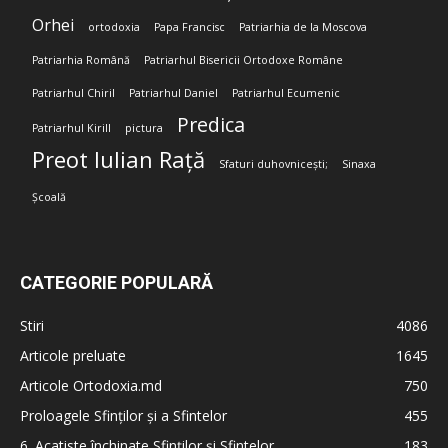
Orhei
ortodoxia
Papa Francisc
Patriarhia de la Moscova
Patriarhia Română
Patriarhul Bisericii Ortodoxe Române
Patriarhul Chiril
Patriarhul Daniel
Patriarhul Ecumenic
Predica
Patriarhul Kirill
pictura
Preot Iulian Rață
Sfaturi duhovnicești;
Sinaxa
Școală
CATEGORIE POPULARĂ
Stiri
4086
Articole preluate
1645
Articole Ortodoxia.md
750
Proloagele Sfinților și a Sfintelor
455
6. Acatiste închinate Sfinților și Sfintelor
183