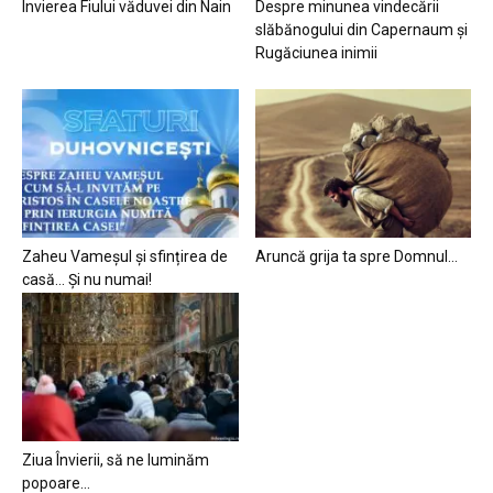
Învierea Fiului văduvei din Nain
Despre minunea vindecării
slăbănogului din Capernaum și
Rugăciunea inimii
Zaheu Vameșul și sfințirea de
Aruncă grija ta spre Domnul…
casă… Și nu numai!
Ziua Învierii, să ne luminăm
popoare…