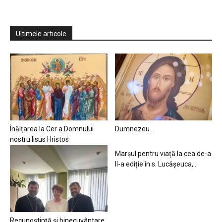
Ultimele articole
Înălțarea la Cer a Domnului
Dumnezeu…
nostru Iisus Hristos
Marșul pentru viață la cea de-a
II-a ediție în s. Lucășeuca,...
Recunoștință și binecuvântare