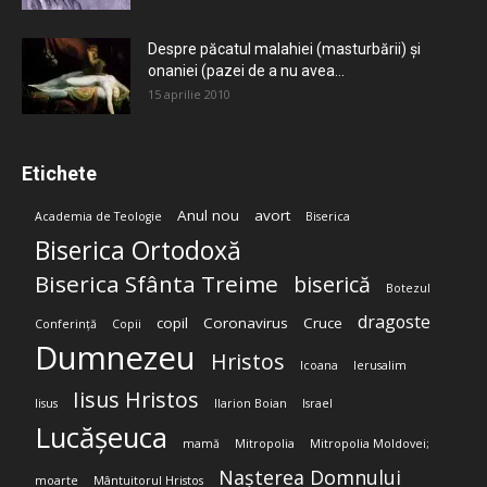
Despre păcatul malahiei (masturbării) şi
onaniei (pazei de a nu avea...
15 aprilie 2010
Etichete
Anul nou
avort
Academia de Teologie
Biserica
Biserica Ortodoxă
Biserica Sfânta Treime
biserică
Botezul
dragoste
copil
Coronavirus
Cruce
Conferință
Copii
Dumnezeu
Hristos
Icoana
Ierusalim
Iisus Hristos
Iisus
Ilarion Boian
Israel
Lucășeuca
mamă
Mitropolia
Mitropolia Moldovei;
Nașterea Domnului
moarte
Mântuitorul Hristos