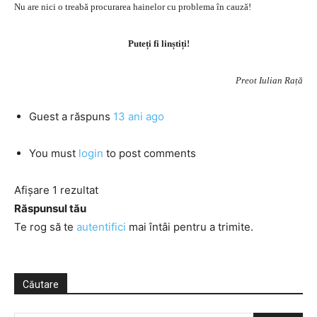
Nu are nici o treabă procurarea hainelor cu problema în cauză!
Puteți fi linștiți!
Preot Iulian Rață
Guest
a răspuns
13 ani ago
You must
login
to post comments
Afișare 1 rezultat
Răspunsul tău
Te rog să te
autentifici
mai întâi pentru a trimite.
Căutare