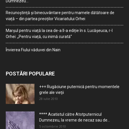
Dumnezeu…
Recunoștință și binecuvântare pentru mamele dătătoare de
viață – din partea preoților Vicariatului Orhei
Marșul pentru viață la cea de-a II-a ediție în s. Lucășeuca, r-l
Orhei: „Pentru viață, cu inimă curată”
Învierea Fiului văduvei din Nain
POSTĂRI POPULARE
+++ Rugăciune puternică pentru momentele
grele ale vieţii
28 iulie 2010
**** Acatistul către Atotputernicul
Dumnezeu, la vreme de necaz sau de...
5 octombrie 2010