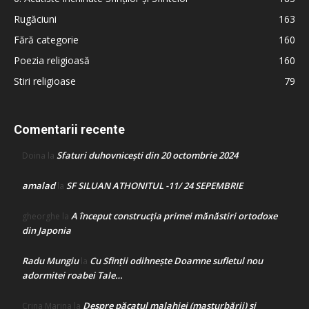
Rugăciuni
163
Fără categorie
160
Poezia religioasă
160
Stiri religioase
79
Comentarii recente
Sfaturi duhovnicești din 20 octombrie 2024
Doina
la
amalad
SF SILUAN ATHONITUL -11/ 24 SEPEMBRIE
la
A început construcţia primei mănăstiri ortodoxe
gheorghe
la
din Japonia
Radu Mungiu
Cu Sfinții odihnește Doamne sufletul nou
la
adormitei roabei Tale…
Despre păcatul malahiei (masturbării) şi
Crina Marina
la