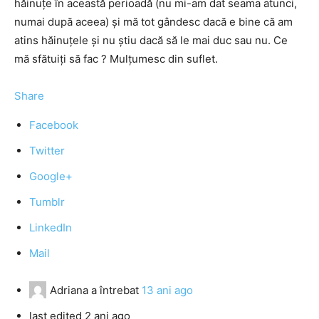
hăinuțe în această perioadă (nu mi-am dat seama atunci,
numai după aceea) și mă tot gândesc dacă e bine că am
atins hăinuțele și nu știu dacă să le mai duc sau nu. Ce
mă sfătuiți să fac ? Mulțumesc din suflet.
Share
Facebook
Twitter
Google+
Tumblr
LinkedIn
Mail
Adriana
a întrebat
13 ani ago
last edited 2 ani ago