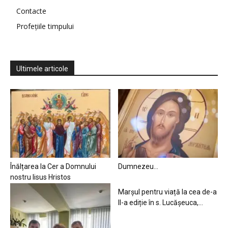
Contacte
Profețiile timpului
Ultimele articole
Înălțarea la Cer a Domnului
Dumnezeu…
nostru Iisus Hristos
Marșul pentru viață la cea de-a
II-a ediție în s. Lucășeuca,...