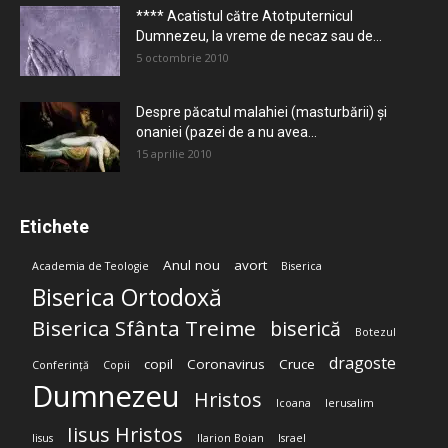
**** Acatistul către Atotputernicul
Dumnezeu, la vreme de necaz sau de...
5 octombrie 2010
Despre păcatul malahiei (masturbării) şi
onaniei (pazei de a nu avea...
15 aprilie 2010
Etichete
Anul nou
avort
Academia de Teologie
Biserica
Biserica Ortodoxă
Biserica Sfânta Treime
biserică
Botezul
dragoste
copil
Coronavirus
Cruce
Conferință
Copii
Dumnezeu
Hristos
Icoana
Ierusalim
Iisus Hristos
Iisus
Ilarion Boian
Israel