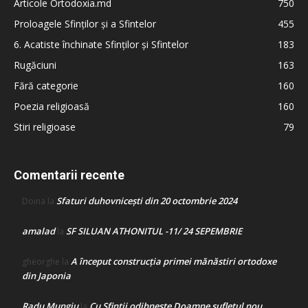
Articole Ortodoxia.md
750
Proloagele Sfinților și a Sfintelor
455
6. Acatiste închinate Sfinților și Sfintelor
183
Rugăciuni
163
Fără categorie
160
Poezia religioasă
160
Stiri religioase
79
Comentarii recente
Sfaturi duhovnicești din 20 octombrie 2024
Doina
la
amalad
SF SILUAN ATHONITUL -11/ 24 SEPEMBRIE
la
A început construcţia primei mănăstiri ortodoxe
gheorghe
la
din Japonia
Radu Mungiu
Cu Sfinții odihnește Doamne sufletul nou
la