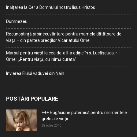
Înălțarea la Cer a Domnului nostru Iisus Hristos
Dumnezeu…
Recunoștință și binecuvântare pentru mamele dătătoare de
viață – din partea preoților Vicariatului Orhei
Marșul pentru viață la cea de-a II-a ediție în s. Lucășeuca, r-l
Orhei: „Pentru viață, cu inimă curată”
Învierea Fiului văduvei din Nain
POSTĂRI POPULARE
+++ Rugăciune puternică pentru momentele
grele ale vieţii
28 iulie 2010