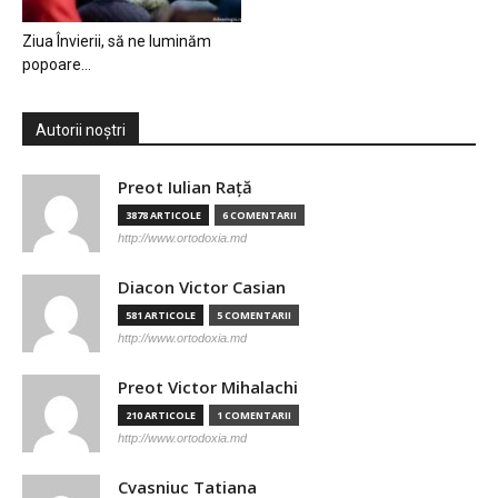
Ziua Învierii, să ne luminăm
popoare…
Autorii noștri
Preot Iulian Raţă
3878 ARTICOLE
6 COMENTARII
http://www.ortodoxia.md
Diacon Victor Casian
581 ARTICOLE
5 COMENTARII
http://www.ortodoxia.md
Preot Victor Mihalachi
210 ARTICOLE
1 COMENTARII
http://www.ortodoxia.md
Cvasniuc Tatiana