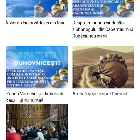
Învierea Fiului văduvei din Nain
Despre minunea vindecării
slăbănogului din Capernaum și
Rugăciunea inimii
Zaheu Vameșul și sfințirea de
Aruncă grija ta spre Domnul…
casă… Și nu numai!