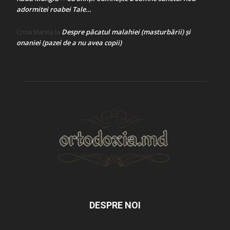
adormitei roabei Tale…
Despre păcatul malahiei (masturbării) şi
Crina Marina
la
onaniei (pazei de a nu avea copii)
DESPRE NOI