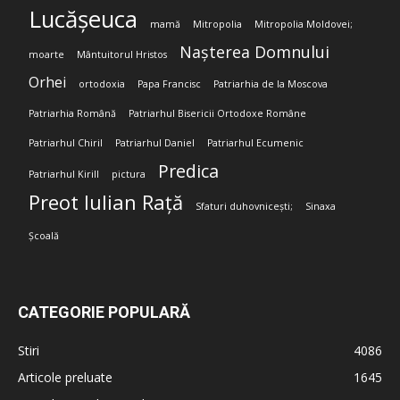
Lucășeuca
mamă
Mitropolia
Mitropolia Moldovei;
Nașterea Domnului
moarte
Mântuitorul Hristos
Orhei
ortodoxia
Papa Francisc
Patriarhia de la Moscova
Patriarhia Română
Patriarhul Bisericii Ortodoxe Române
Patriarhul Chiril
Patriarhul Daniel
Patriarhul Ecumenic
Predica
Patriarhul Kirill
pictura
Preot Iulian Rață
Sfaturi duhovnicești;
Sinaxa
Școală
CATEGORIE POPULARĂ
Stiri
4086
Articole preluate
1645