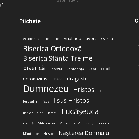
15 aprilie 2010
ă”
C
Etichete
Anul nou
avort
Academia de Teologie
Biserica
Biserica Ortodoxă
Biserica Sfânta Treime
biserică
copil
Botezul
Conferință
Copii
dragoste
Coronavirus
Cruce
Dumnezeu
Hristos
Icoana
Iisus Hristos
Ierusalim
Iisus
Lucășeuca
Ilarion Boian
Israel
mamă
Mitropolia
Mitropolia Moldovei;
moarte
Nașterea Domnului
Mântuitorul Hristos