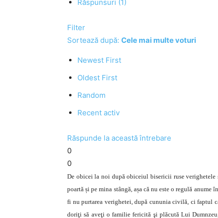
Răspunsuri (1)
Filter
Sortează după:
Cele mai multe voturi
Newest First
Oldest First
Random
Recent activ
Răspunde la această întrebare
0
0
De obicei la noi după obiceiul bisericii ruse verighetele
poartă și pe mina stângă, așa că nu este o regulă anume în 
fi nu purtarea verighetei, după cununia civilă, ci faptul c
doriţi să aveţi o familie fericită şi plăcută Lui Dumnzeu