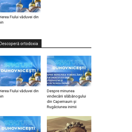
vierea Fiului văduvei din
in
Descoperă ortodoxia
vierea Fiului văduvei din
Despre minunea
in
vindecării slăbănogului
din Capernaum și
Rugăciunea inimii