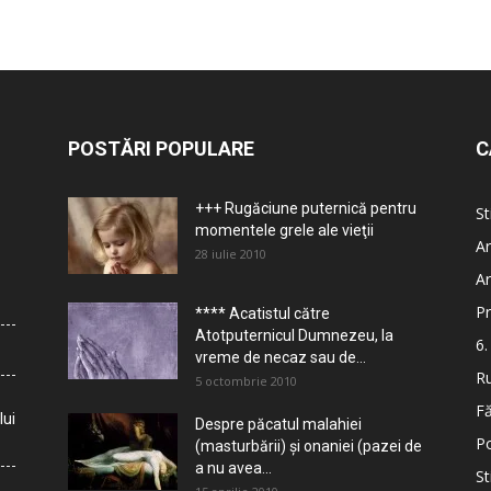
POSTĂRI POPULARE
C
+++ Rugăciune puternică pentru
St
momentele grele ale vieţii
Ar
28 iulie 2010
Ar
Pr
**** Acatistul către
Atotputernicul Dumnezeu, la
6.
vreme de necaz sau de...
Ru
5 octombrie 2010
Fă
lui
Despre păcatul malahiei
Po
(masturbării) şi onaniei (pazei de
a nu avea...
St