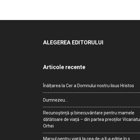
ALEGEREA EDITORULUI
Articole recente
Înălțarea la Cer a Domnului nostru Iisus Hristos
Dumnezeu…
Recunoștință și binecuvântare pentru mamele
dătătoare de viață – din partea preoților Vicariatu
Orhei
Marșul pentru viață la cea de-a II-a ediție în s.