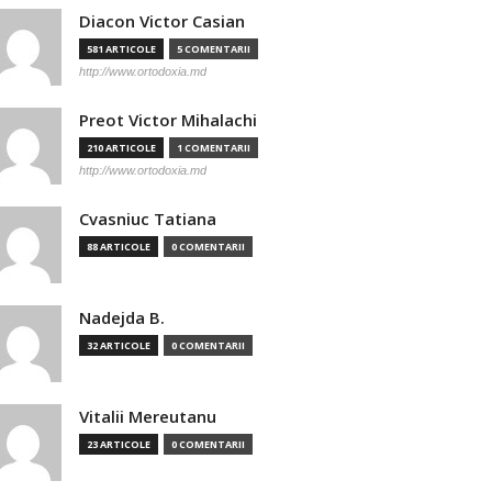
Diacon Victor Casian
581 ARTICOLE
5 COMENTARII
http://www.ortodoxia.md
Preot Victor Mihalachi
210 ARTICOLE
1 COMENTARII
http://www.ortodoxia.md
Cvasniuc Tatiana
88 ARTICOLE
0 COMENTARII
Nadejda B.
32 ARTICOLE
0 COMENTARII
Vitalii Mereutanu
23 ARTICOLE
0 COMENTARII