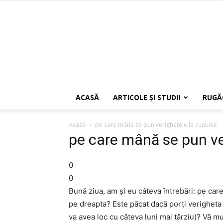
ACASĂ
ARTICOLE ŞI STUDII
RUGĂ
Acasă
pe care mână se pun verighetele la cununie
pe care mână se pun ve
0
0
Bună ziua, am şi eu câteva întrebări: pe ca
pe dreapta? Este păcat dacă porţi verigheta 
va avea loc cu câteva luni mai târziu)? Vă m