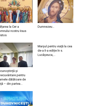
ălțarea la Cer a
Dumnezeu…
mnului nostru Iisus
istos
Marșul pentru viață la cea
de-a II-a ediție în s.
Lucășeuca,...
cunoștință și
necuvântare pentru
mele dătătoare de
ață – din partea...