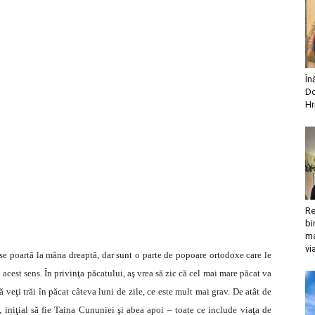
În
Do
Hr
Re
bi
ma
vi
 se poartă la mâna dreaptă, dar sunt o parte de popoare ortodoxe care le
acest sens. În privinţa păcatului, aş vrea să zic că cel mai mare păcat va
ă veţi trăi în păcat câteva luni de zile, ce este mult mai grav. De atât de
, iniţial să fie Taina Cununiei şi abea apoi – toate ce include viaţa de