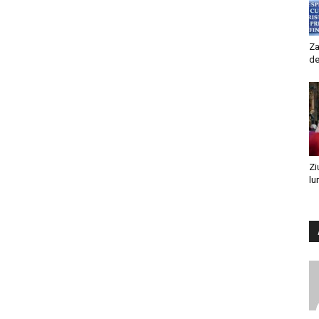
Za
de
Zi
lu