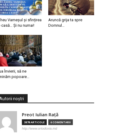
heu Vameșul și sfințirea
Aruncă grija ta spre
 casă… Și nu numai!
Domnul…
ua Învierii, să ne
minăm popoare…
Autorii noștri
Preot Iulian Raţă
3878 ARTICOLE
6 COMENTARII
http://www.ortodoxia.md