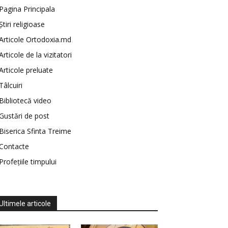
Pagina Principala
Știri religioase
Articole Ortodoxia.md
Articole de la vizitatori
Articole preluate
Tâlcuiri
Bibliotecă video
Gustări de post
Biserica Sfinta Treime
Contacte
Profețiile timpului
Ultimele articole