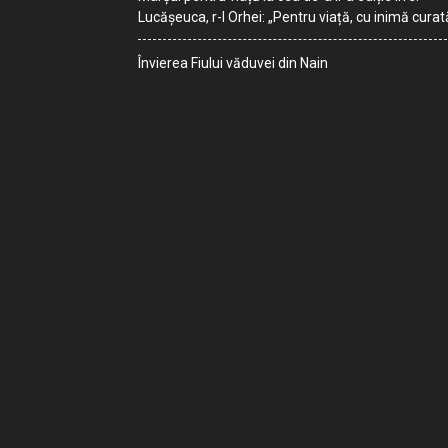
Lucășeuca, r-l Orhei: „Pentru viață, cu inimă curat
Învierea Fiului văduvei din Nain