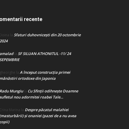
omentarii recente
Sfaturi duhovnicești din 20 octombrie
Doina
la
2024
amalad
SF SILUAN ATHONITUL -11/ 24
la
SEPEMBRIE
A început construcţia primei
gheorghe
la
mănăstiri ortodoxe din Japonia
Radu Mungiu
Cu Sfinții odihnește Doamne
la
sufletul nou adormitei roabei Tale…
Despre păcatul malahiei
Crina Marina
la
(masturbării) şi onaniei (pazei de a nu avea
copii)