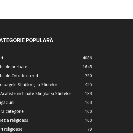
ATEGORIE POPULARĂ
iri
4086
ticole preluate
1645
ticole Ortodoxia.md
750
oloagele Sfinților și a Sfintelor
455
 Acatiste închinate Sfinților și Sfintelor
183
găciuni
163
ră categorie
160
ezia religioasă
160
iri religioase
79