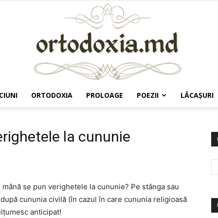
CIUNI
ORTODOXIA
PROLOAGE
POEZII
LĂCAŞURI
Ortodoxia.md
righetele la cununie
re mână se pun verighetele la cununie? Pe stânga sau
după cununia civilă (în cazul în care cununia religioasă
ulţumesc anticipat!