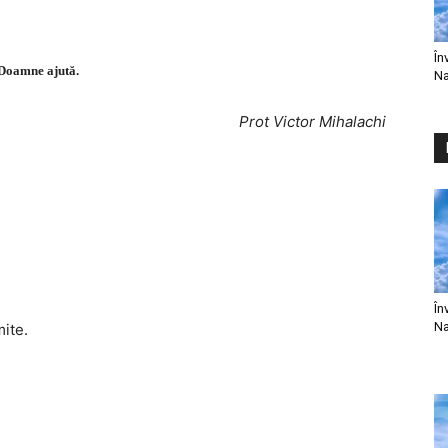
În
Doamne ajută.
Na
Prot Victor Mihalachi
În
Na
mite.