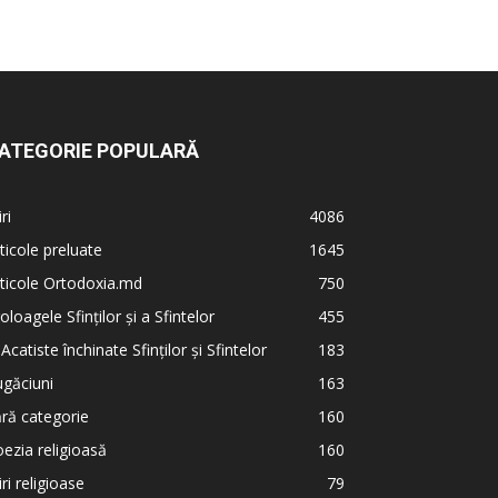
ATEGORIE POPULARĂ
iri
4086
ticole preluate
1645
ticole Ortodoxia.md
750
oloagele Sfinților și a Sfintelor
455
 Acatiste închinate Sfinților și Sfintelor
183
găciuni
163
ră categorie
160
ezia religioasă
160
iri religioase
79