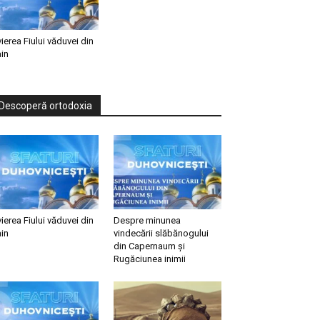
vierea Fiului văduvei din
in
Descoperă ortodoxia
vierea Fiului văduvei din
Despre minunea
in
vindecării slăbănogului
din Capernaum și
Rugăciunea inimii