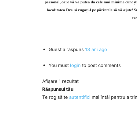
personal, care vă va putea da cele mai minime cunoșt
localitatea Dvs. și rugați-l pe părintele să vă ajute! S
cr
Guest
a răspuns
13 ani ago
You must
login
to post comments
Afișare 1 rezultat
Răspunsul tău
Te rog să te
autentifici
mai întâi pentru a tri