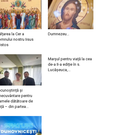
ălțarea la Cer a
Dumnezeu…
mnului nostru Iisus
istos
Marșul pentru viață la cea
de-a II-a ediție în s.
Lucășeuca,...
cunoștință și
necuvântare pentru
mele dătătoare de
ață – din partea...