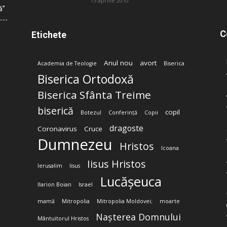
15 aprilie 2010
ă”
C
Etichete
Anul nou
avort
Academia de Teologie
Biserica
Biserica Ortodoxă
Biserica Sfânta Treime
biserică
copil
Botezul
Conferință
Copii
dragoste
Coronavirus
Cruce
Dumnezeu
Hristos
Icoana
Iisus Hristos
Ierusalim
Iisus
Lucășeuca
Ilarion Boian
Israel
mamă
Mitropolia
Mitropolia Moldovei;
moarte
Nașterea Domnului
Mântuitorul Hristos