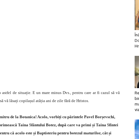
În
Do
Hr
 o astfel de situație. E un mare minus Dvs., pentru care ar fi cazul să vă
Re
bi
ă vă lăsați copilașul atâția ani de zile fără de Hristos.
ma
vi
mitru de la Botanica! Acolo, vorbiți cu părintele Pavel Borșevschi,
ă primească Taina Sfântului Botez, după care va primi și Taina Sfintei
ntru că acolo este și Baptisteriu pentru botezul maturilor, cât și