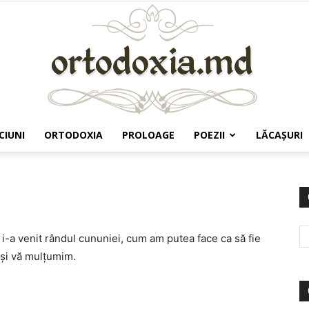
CIUNI
ORTODOXIA
PROLOAGE
POEZII
LĂCAŞURI
Ortodoxia.md
 i-a venit rândul cununiei, cum am putea face ca să fie
 şi vă mulţumim.