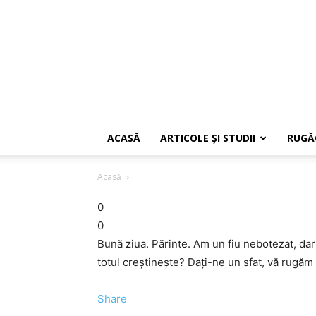
ACASĂ
ARTICOLE ŞI STUDII
RUGĂ
Acasă
0
0
Bună ziua. Părinte. Am un fiu nebotezat, dar
totul creştineşte? Daţi-ne un sfat, vă rugăm
Share