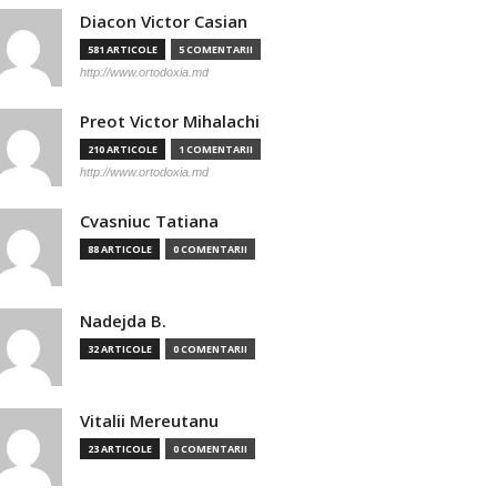
Diacon Victor Casian
581 ARTICOLE
5 COMENTARII
http://www.ortodoxia.md
Preot Victor Mihalachi
210 ARTICOLE
1 COMENTARII
http://www.ortodoxia.md
Cvasniuc Tatiana
88 ARTICOLE
0 COMENTARII
Nadejda B.
32 ARTICOLE
0 COMENTARII
Vitalii Mereutanu
23 ARTICOLE
0 COMENTARII