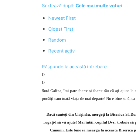
Sortează după:
Cele mai multe voturi
Newest First
Oldest First
Random
Recent activ
Răspunde la această întrebare
0
0
Soră Galina, îmi pare foarte și foarte rău că ați ajuns la
pocăiți cam toată viața de mai departe! Nu e bine soră, ca s
Dacă sunteți din Chișinău, mergeți la Biserica Sf. Du
rugați-l să vă ajute! Mai întâi, copilul Dvs., trebuie s
Cununii. Este bine să meargă la această Biserică pe