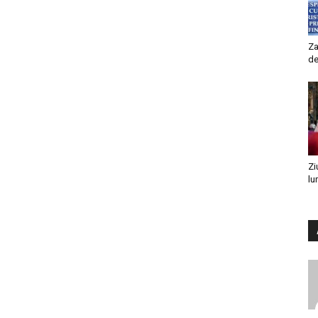
Za
de
Zi
lu