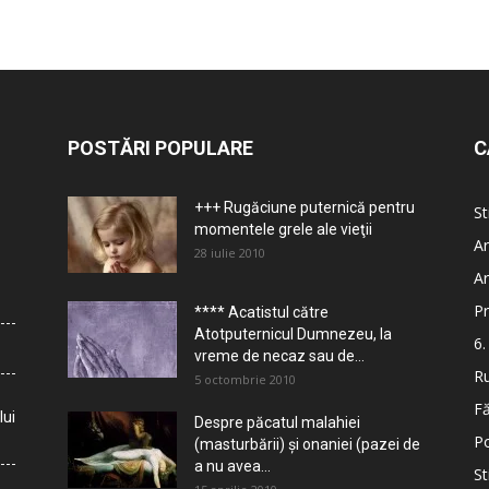
POSTĂRI POPULARE
C
+++ Rugăciune puternică pentru
St
momentele grele ale vieţii
Ar
28 iulie 2010
Ar
Pr
**** Acatistul către
Atotputernicul Dumnezeu, la
6.
vreme de necaz sau de...
Ru
5 octombrie 2010
Fă
lui
Despre păcatul malahiei
Po
(masturbării) şi onaniei (pazei de
a nu avea...
St