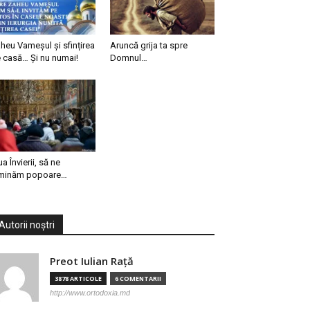
heu Vameșul și sfințirea
Aruncă grija ta spre
 casă… Și nu numai!
Domnul…
ua Învierii, să ne
minăm popoare…
Autorii noștri
Preot Iulian Raţă
3878 ARTICOLE
6 COMENTARII
http://www.ortodoxia.md