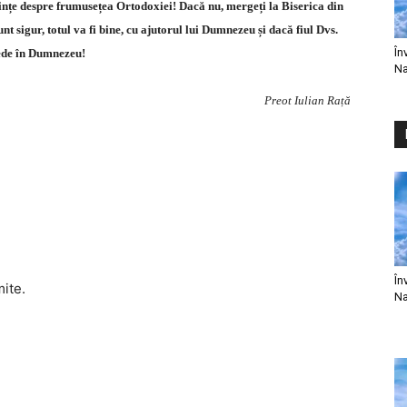
ințe despre frumusețea Ortodoxiei! Dacă nu, mergeți la Biserica din
unt sigur, totul va fi bine, cu ajutorul lui Dumnezeu și dacă fiul Dvs.
În
ede în Dumnezeu!
Na
Preot Iulian Rață
În
mite.
Na