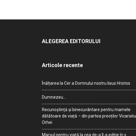
ALEGEREA EDITORULUI
Articole recente
Înălțarea la Cer a Domnului nostru Iisus Hristos
Dumnezeu…
Recunoștință și binecuvântare pentru mamele
dătătoare de viață – din partea preoților Vicariatu
Orhei
Marșul pentru viață la cea de-a II-a ediție în s.