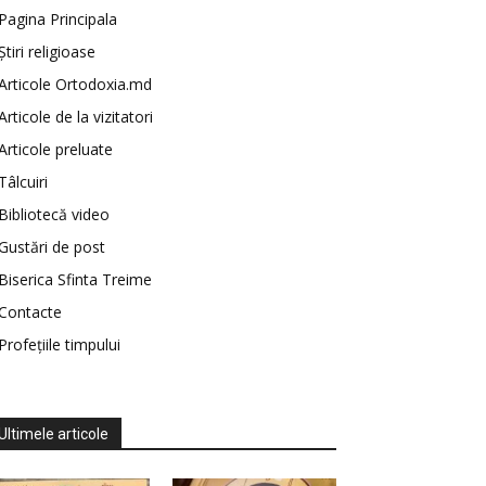
Pagina Principala
Știri religioase
Articole Ortodoxia.md
Articole de la vizitatori
Articole preluate
Tâlcuiri
Bibliotecă video
Gustări de post
Biserica Sfinta Treime
Contacte
Profețiile timpului
Ultimele articole