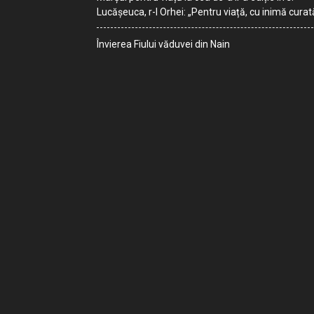
Lucășeuca, r-l Orhei: „Pentru viață, cu inimă curat
Învierea Fiului văduvei din Nain