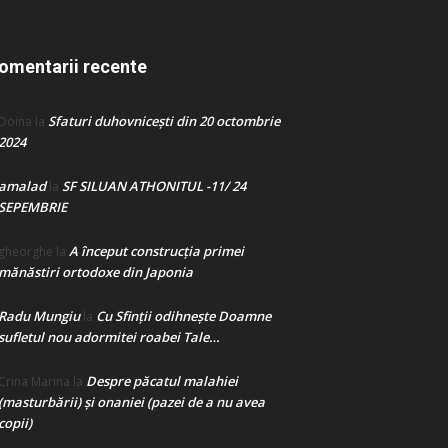
omentarii recente
Sfaturi duhovnicești din 20 octombrie
Doina
la
2024
amalad
SF SILUAN ATHONITUL -11/ 24
la
SEPEMBRIE
A început construcţia primei
gheorghe
la
mănăstiri ortodoxe din Japonia
Radu Mungiu
Cu Sfinții odihnește Doamne
la
sufletul nou adormitei roabei Tale…
Despre păcatul malahiei
Crina Marina
la
(masturbării) şi onaniei (pazei de a nu avea
copii)