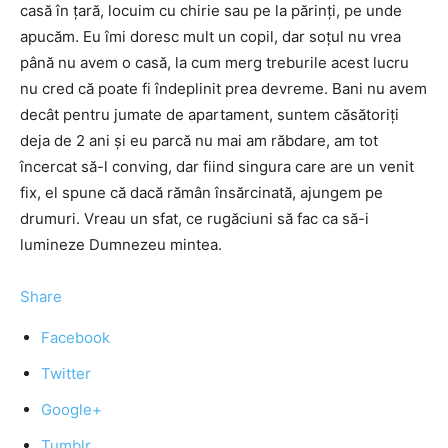
casă în ţară, locuim cu chirie sau pe la părinţi, pe unde
apucăm. Eu îmi doresc mult un copil, dar soţul nu vrea
până nu avem o casă, la cum merg treburile acest lucru
nu cred că poate fi îndeplinit prea devreme. Bani nu avem
decât pentru jumate de apartament, suntem căsătoriţi
deja de 2 ani şi eu parcă nu mai am răbdare, am tot
încercat să-l conving, dar fiind singura care are un venit
fix, el spune că dacă rămân însărcinată, ajungem pe
drumuri. Vreau un sfat, ce rugăciuni să fac ca să-i
lumineze Dumnezeu mintea.
Share
Facebook
Twitter
Google+
Tumblr