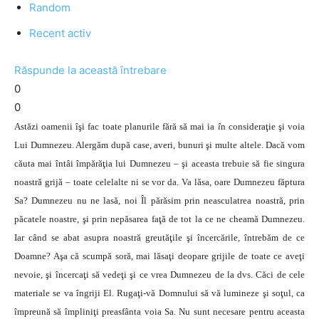
Random
Recent activ
Răspunde la această întrebare
0
0
Astăzi oamenii îşi fac toate planurile fără să mai ia
î
n consideraţie şi voia
Lui Dumnezeu. Alergăm după case, averi, bunuri şi multe altele. Dacă vom
căuta mai întâi împărăţia lui Dumnezeu – şi aceasta trebuie să fie singura
noastră grijă – toate celelalte ni se vor da. Va lăsa, oare Dumnezeu făptura
Sa? Dumnezeu nu ne lasă, noi Îl părăsim prin neasculatrea noastră, prin
păcatele noastre, şi prin nepăsarea faţă de tot la ce ne cheamă Dumnezeu.
Iar când se abat asupra noastră greutăţile şi încercările, întrebăm de ce
Doamne? Aşa că scumpă soră, mai lăsaţi deopare grijile de toate ce aveţi
nevoie, şi încercaţi să vedeţi şi ce vrea Dumnezeu de la dvs. Căci de cele
materiale se va îngriji El. Rugaţi-vă Domnului să vă lumineze şi soţul, ca
împreună să împliniţi preasfânta voia Sa. Nu sunt necesare pentru aceasta