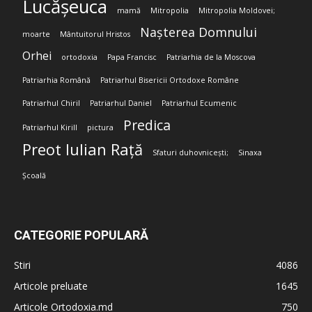
Lucășeuca
mamă
Mitropolia
Mitropolia Moldovei;
Nașterea Domnului
moarte
Mântuitorul Hristos
Orhei
ortodoxia
Papa Francisc
Patriarhia de la Moscova
Patriarhia Română
Patriarhul Bisericii Ortodoxe Române
Patriarhul Chiril
Patriarhul Daniel
Patriarhul Ecumenic
Predica
Patriarhul Kirill
pictura
Preot Iulian Rață
Sfaturi duhovnicești;
Sinaxa
Școală
CATEGORIE POPULARĂ
Stiri
4086
Articole preluate
1645
Articole Ortodoxia.md
750