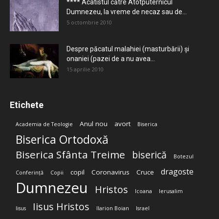
**** Acatistul către Atotputernicul
Dumnezeu, la vreme de necaz sau de...
5 octombrie 2010
Despre păcatul malahiei (masturbării) şi
onaniei (pazei de a nu avea...
15 aprilie 2010
Etichete
Anul nou
avort
Academia de Teologie
Biserica
Biserica Ortodoxă
Biserica Sfânta Treime
biserică
Botezul
dragoste
copil
Coronavirus
Cruce
Conferință
Copii
Dumnezeu
Hristos
Icoana
Ierusalim
Iisus Hristos
Iisus
Ilarion Boian
Israel