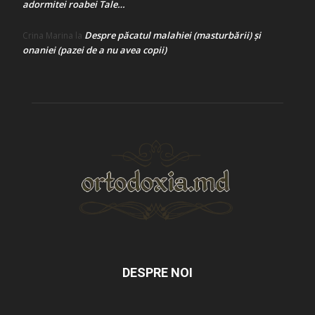
adormitei roabei Tale…
Despre păcatul malahiei (masturbării) şi
Crina Marina
la
onaniei (pazei de a nu avea copii)
DESPRE NOI