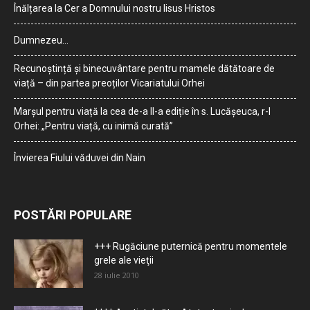
Înălțarea la Cer a Domnului nostru Iisus Hristos
Dumnezeu…
Recunoștință și binecuvântare pentru mamele dătătoare de
viață – din partea preoților Vicariatului Orhei
Marșul pentru viață la cea de-a II-a ediție în s. Lucășeuca, r-l
Orhei: „Pentru viață, cu inimă curată”
Învierea Fiului văduvei din Nain
POSTĂRI POPULARE
+++ Rugăciune puternică pentru momentele
grele ale vieţii
28 iulie 2010