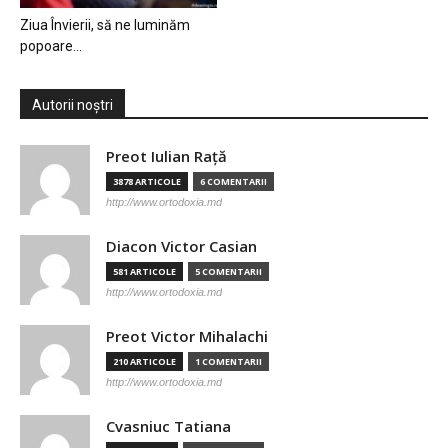
Ziua Învierii, să ne luminăm
popoare…
Autorii noștri
Preot Iulian Raţă
3878 ARTICOLE
6 COMENTARII
http://www.ortodoxia.md
Diacon Victor Casian
581 ARTICOLE
5 COMENTARII
http://www.ortodoxia.md
Preot Victor Mihalachi
210 ARTICOLE
1 COMENTARII
http://www.ortodoxia.md
Cvasniuc Tatiana