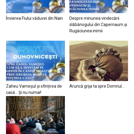
Învierea Fiului văduvei din Nain
Despre minunea vindecării
slăbănogului din Capernaum și
Rugăciunea inimii
Zaheu Vameșul și sfințirea de
Aruncă grija ta spre Domnul…
casă… Și nu numai!