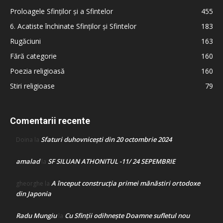
Proloagele Sfinților și a Sfintelor
455
6. Acatiste închinate Sfinților și Sfintelor
183
Rugăciuni
163
Fără categorie
160
Poezia religioasă
160
Stiri religioase
79
Comentarii recente
Sfaturi duhovnicești din 20 octombrie 2024
Doina
la
amalad
SF SILUAN ATHONITUL -11/ 24 SEPEMBRIE
la
A început construcţia primei mănăstiri ortodoxe
gheorghe
la
din Japonia
Radu Mungiu
Cu Sfinții odihnește Doamne sufletul nou
la