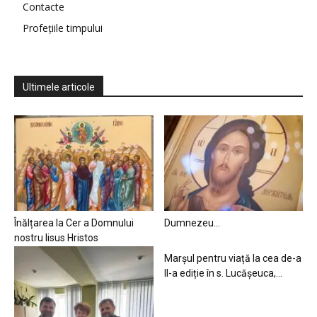
Contacte
Profețiile timpului
Ultimele articole
Înălțarea la Cer a Domnului
Dumnezeu…
nostru Iisus Hristos
Marșul pentru viață la cea de-a
II-a ediție în s. Lucășeuca,...