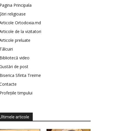
Pagina Principala
Știri religioase
Articole Ortodoxia.md
Articole de la vizitatori
Articole preluate
Tâlcuiri
Bibliotecă video
Gustări de post
Biserica Sfinta Treime
Contacte
Profețiile timpului
Ultimele articole