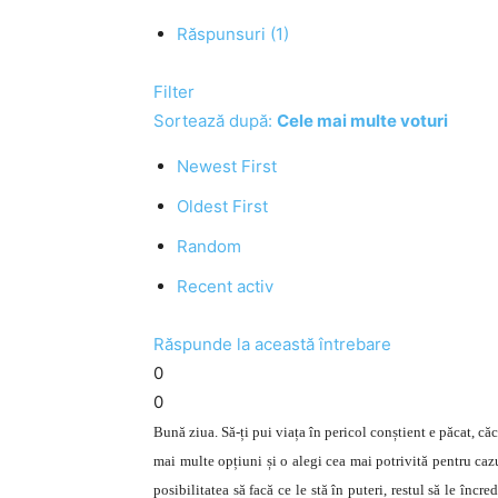
Răspunsuri (1)
Filter
Sortează după:
Cele mai multe voturi
Newest First
Oldest First
Random
Recent activ
Răspunde la această întrebare
0
0
Bună ziua. Să-ți pui viața în pericol conștient e păcat, că
mai multe opțiuni și o alegi cea mai potrivită pentru cazu
posibilitatea să facă ce le stă în puteri, restul să le în