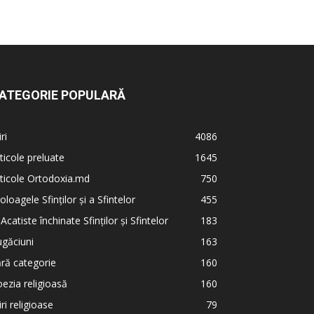
ATEGORIE POPULARĂ
iri
4086
ticole preluate
1645
ticole Ortodoxia.md
750
oloagele Sfinților și a Sfintelor
455
 Acatiste închinate Sfinților și Sfintelor
183
găciuni
163
ră categorie
160
ezia religioasă
160
iri religioase
79