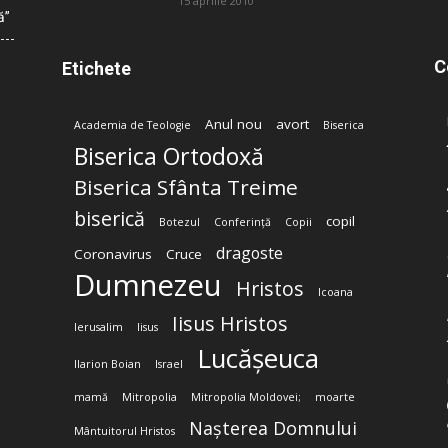
15 aprilie 2010
ă”
C
Etichete
Anul nou
avort
Academia de Teologie
Biserica
Biserica Ortodoxă
Biserica Sfânta Treime
biserică
copil
Botezul
Conferință
Copii
dragoste
Coronavirus
Cruce
Dumnezeu
Hristos
Icoana
Iisus Hristos
Ierusalim
Iisus
Lucășeuca
Ilarion Boian
Israel
mamă
Mitropolia
Mitropolia Moldovei;
moarte
Nașterea Domnului
Mântuitorul Hristos