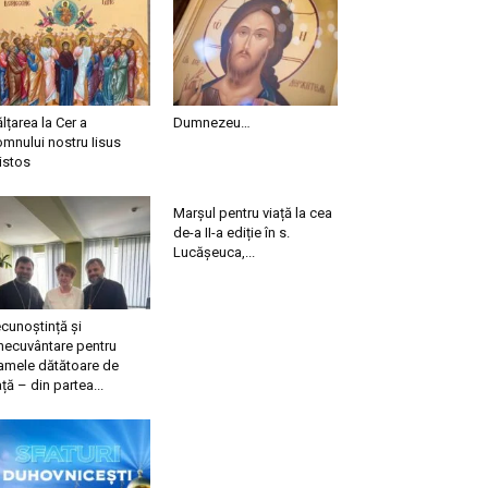
ălțarea la Cer a
Dumnezeu…
mnului nostru Iisus
istos
Marșul pentru viață la cea
de-a II-a ediție în s.
Lucășeuca,...
cunoștință și
necuvântare pentru
mele dătătoare de
ață – din partea...