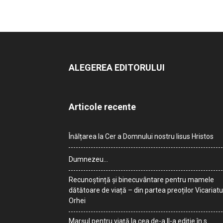
ALEGEREA EDITORULUI
Articole recente
Înălțarea la Cer a Domnului nostru Iisus Hristos
Dumnezeu…
Recunoștință și binecuvântare pentru mamele
dătătoare de viață – din partea preoților Vicariatu
Orhei
Marșul pentru viață la cea de-a II-a ediție în s.