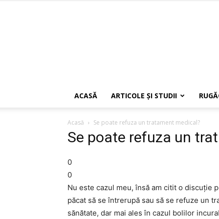
ACASĂ
ARTICOLE ŞI STUDII
RUGĂ
Acasă
Se poate refuza un tratament medical?
Se poate refuza un tr
0
0
Nu este cazul meu, însă am citit o discuţie pe
păcat să se întrerupă sau să se refuze un tra
sănătate, dar mai ales în cazul bolilor incura