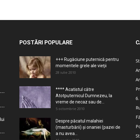
POSTĂRI POPULARE
C
+++ Rugăciune puternică pentru
St
momentele grele ale vieţii
Ar
28 iulie 2010
Ar
Pr
**** Acatistul către
Atotputernicul Dumnezeu, la
6.
vreme de necaz sau de...
Ru
5 octombrie 2010
Fă
lui
Despre păcatul malahiei
Po
(masturbării) şi onaniei (pazei de
a nu avea...
St