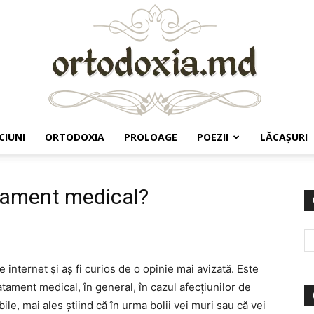
CIUNI
ORTODOXIA
PROLOAGE
POEZII
LĂCAŞURI
Ortodoxia.md
atament medical?
 internet şi aş fi curios de o opinie mai avizată. Este
tament medical, în general, în cazul afecţiunilor de
bile, mai ales ştiind că în urma bolii vei muri sau că vei