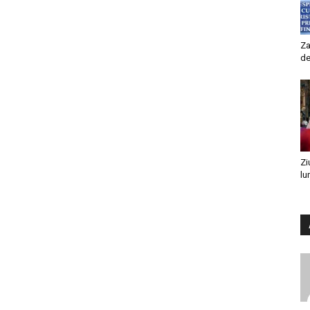
Za
de
Zi
lu