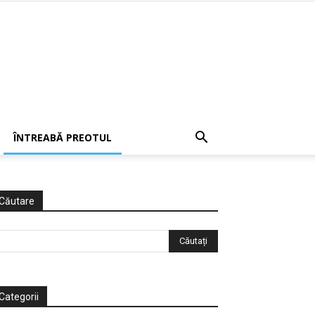
ÎNTREABĂ PREOTUL
Căutare
Categorii