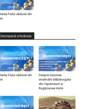
vierea Fiului văduvei din
in
Descoperă ortodoxia
vierea Fiului văduvei din
Despre minunea
in
vindecării slăbănogului
din Capernaum și
Rugăciunea inimii