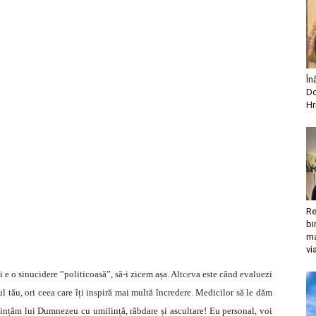
În
Do
Hr
Re
bi
ma
vi
ci e o sinucidere ”politicoasă”, să-i zicem așa. Altceva este când evaluezi
l tău, ori ceea care îți inspiră mai multă încredere. Medicilor să le dăm
credințăm lui Dumnezeu cu umilință, răbdare și ascultare! Eu personal, voi