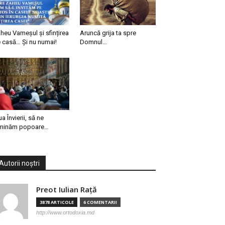
heu Vameșul și sfințirea
Aruncă grija ta spre
 casă… Și nu numai!
Domnul…
ua Învierii, să ne
minăm popoare…
Autorii noștri
Preot Iulian Raţă
3878 ARTICOLE
6 COMENTARII
http://www.ortodoxia.md