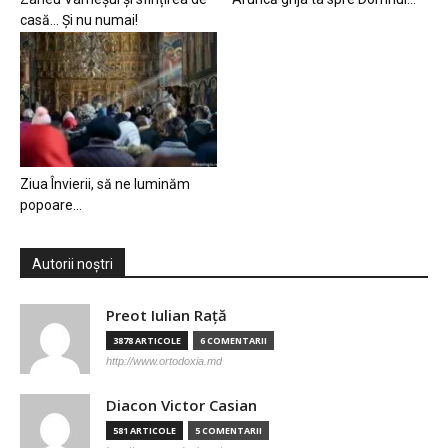
casă… Și nu numai!
Ziua Învierii, să ne luminăm
popoare…
Autorii noștri
Preot Iulian Raţă
3878 ARTICOLE
6 COMENTARII
http://www.ortodoxia.md
Diacon Victor Casian
581 ARTICOLE
5 COMENTARII