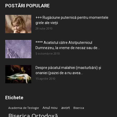
POSTĂRI POPULARE
+++ Rugăciune puternică pentru momentele
grele ale vieţii
28 iulie 2010
**** Acatistul către Atotputernicul
Dumnezeu, la vreme de necaz sau de...
5 octombrie 2010
Despre păcatul malahiei (masturbării) şi
onaniei (pazei de a nu avea...
15 aprilie 2010
Etichete
Anul nou
avort
Academia de Teologie
Biserica
Biserica Ortodoxă