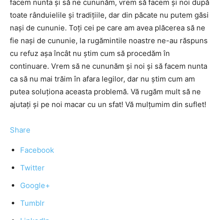
facem nunta şi să ne cununăm, vrem să facem şi noi după
toate rânduielile şi tradiţiile, dar din păcate nu putem găsi
naşi de cununie. Toţi cei pe care am avea plăcerea să ne
fie naşi de cununie, la rugămintile noastre ne-au răspuns
cu refuz aşa încât nu ştim cum să procedăm în
continuare. Vrem să ne cununăm şi noi şi să facem nunta
ca să nu mai trăim în afara legilor, dar nu ştim cum am
putea soluţiona aceasta problemă. Vă rugăm mult să ne
ajutaţi şi pe noi macar cu un sfat! Vă mulţumim din suflet!
Share
Facebook
Twitter
Google+
Tumblr