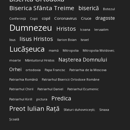
Biserica Sfânta Treime
biserică
Botezul
dragoste
copil
Coronavirus
Cruce
Conferință
Copii
Dumnezeu
Hristos
Icoana
Ierusalim
Iisus Hristos
Iisus
Ilarion Boian
Israel
Lucășeuca
mamă
Mitropolia
Mitropolia Moldovei;
Nașterea Domnului
moarte
Mântuitorul Hristos
Orhei
ortodoxia
Papa Francisc
Patriarhia de la Moscova
Patriarhia Română
Patriarhul Bisericii Ortodoxe Române
Patriarhul Chiril
Patriarhul Daniel
Patriarhul Ecumenic
Predica
Patriarhul Kirill
pictura
Preot Iulian Rață
Sfaturi duhovnicești;
Sinaxa
Școală