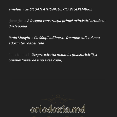
amalad
SF SILUAN ATHONITUL -11/ 24 SEPEMBRIE
la
A început construcţia primei mănăstiri ortodoxe
gheorghe
la
din Japonia
Radu Mungiu
Cu Sfinții odihnește Doamne sufletul nou
la
adormitei roabei Tale…
Despre păcatul malahiei (masturbării) şi
Crina Marina
la
onaniei (pazei de a nu avea copii)