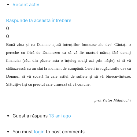
Recent activ
Răspunde la această întrebare
0
0
Bună ziua și cu Doamne ajută intențiilor frumoase ale dvs! Căutați o
pereche cu frică de Dumnezeu ca să vă fie martori măcar, fără deranj
financiar (căci din păcate asta o înțeleg mulți azi prin nășie), și să vă
călăuzească cu un sfat la moment de cumpănă. Cereți în rugăciunile dvs ca
Domnul să vă scoată în cale astfel de suflete și să vă binecuvânteze.
Sfătuiți-vă și cu preotul care urmează să vă cunune.
prot Victor Mihalachi
Guest
a răspuns
13 ani ago
You must
login
to post comments