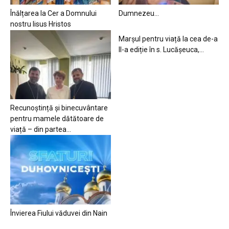
Înălțarea la Cer a Domnului
Dumnezeu…
nostru Iisus Hristos
Marșul pentru viață la cea de-a
II-a ediție în s. Lucășeuca,...
Recunoștință și binecuvântare
pentru mamele dătătoare de
viață – din partea...
Învierea Fiului văduvei din Nain