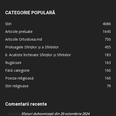
CATEGORIE POPULARĂ
Stiri
4086
Articole preluate
1645
Articole Ortodoxia.md
750
Proloagele Sfinților și a Sfintelor
455
6. Acatiste închinate Sfinților și Sfintelor
183
Rugăciuni
163
Fără categorie
160
Poezia religioasă
160
Stiri religioase
79
Comentarii recente
Sfaturi duhovnicești din 20 octombrie 2024
Doina
la