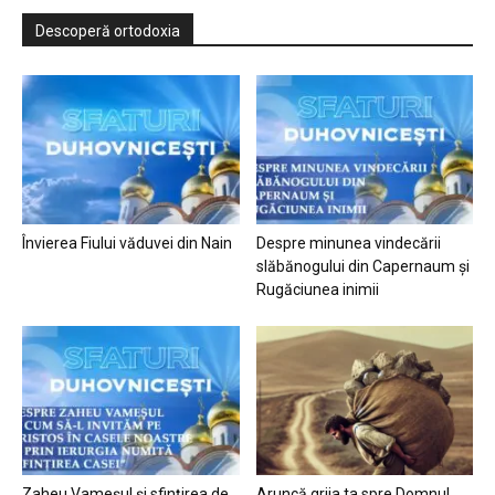
Descoperă ortodoxia
Învierea Fiului văduvei din Nain
Despre minunea vindecării
slăbănogului din Capernaum și
Rugăciunea inimii
Zaheu Vameșul și sfințirea de
Aruncă grija ta spre Domnul…