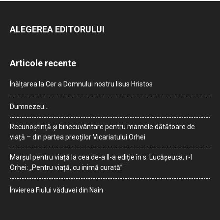
ALEGEREA EDITORULUI
Articole recente
Înălțarea la Cer a Domnului nostru Iisus Hristos
Dumnezeu…
Recunoștință și binecuvântare pentru mamele dătătoare de
viață – din partea preoților Vicariatului Orhei
Marșul pentru viață la cea de-a II-a ediție în s. Lucășeuca, r-l
Orhei: „Pentru viață, cu inimă curată”
Învierea Fiului văduvei din Nain