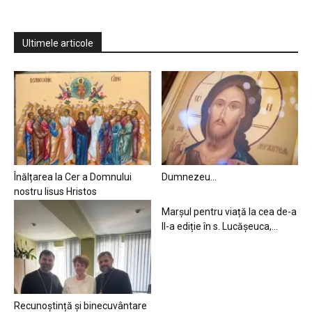
Ultimele articole
Înălțarea la Cer a Domnului
Dumnezeu…
nostru Iisus Hristos
Marșul pentru viață la cea de-a
II-a ediție în s. Lucășeuca,...
Recunoștință și binecuvântare