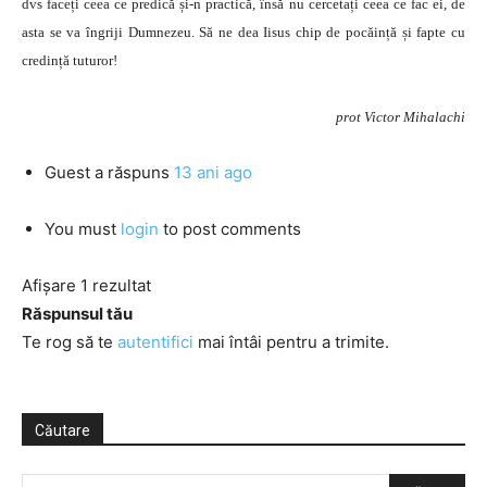
dvs faceți ceea ce predică și-n practică, însă nu cercetați ceea ce fac ei, de
asta se va îngriji Dumnezeu. Să ne dea Iisus chip de pocăință și fapte cu
credință tuturor!
prot Victor Mihalachi
Guest
a răspuns
13 ani ago
You must
login
to post comments
Afișare 1 rezultat
Răspunsul tău
Te rog să te
autentifici
mai întâi pentru a trimite.
Căutare