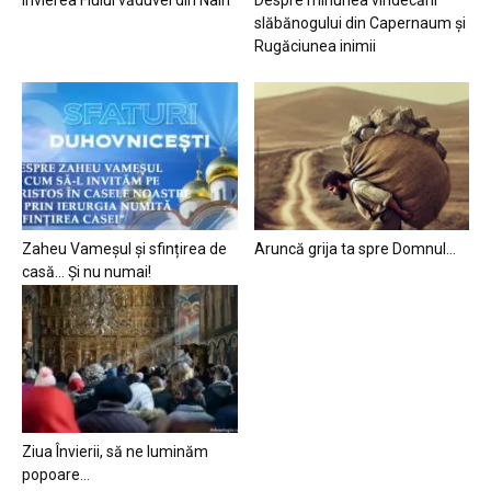
slăbănogului din Capernaum și
Rugăciunea inimii
Zaheu Vameșul și sfințirea de
Aruncă grija ta spre Domnul…
casă… Și nu numai!
Ziua Învierii, să ne luminăm
popoare…