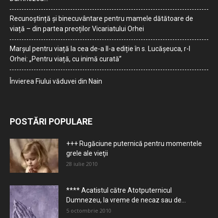
Recunoștință și binecuvântare pentru mamele dătătoare de
viață – din partea preoților Vicariatului Orhei
Marșul pentru viață la cea de-a II-a ediție în s. Lucășeuca, r-l
Orhei: „Pentru viață, cu inimă curată”
Învierea Fiului văduvei din Nain
POSTĂRI POPULARE
+++ Rugăciune puternică pentru momentele
grele ale vieţii
28 iulie 2010
**** Acatistul către Atotputernicul
Dumnezeu, la vreme de necaz sau de...
5 octombrie 2010