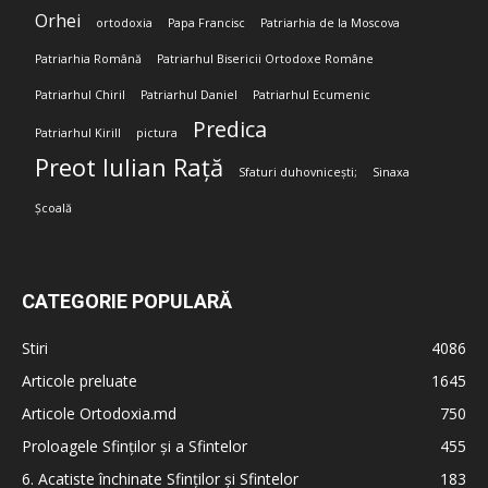
Orhei
ortodoxia
Papa Francisc
Patriarhia de la Moscova
Patriarhia Română
Patriarhul Bisericii Ortodoxe Române
Patriarhul Chiril
Patriarhul Daniel
Patriarhul Ecumenic
Predica
Patriarhul Kirill
pictura
Preot Iulian Rață
Sfaturi duhovnicești;
Sinaxa
Școală
CATEGORIE POPULARĂ
Stiri
4086
Articole preluate
1645
Articole Ortodoxia.md
750
Proloagele Sfinților și a Sfintelor
455
6. Acatiste închinate Sfinților și Sfintelor
183