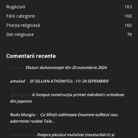
Rugăciuni
163
Fără categorie
160
Poezia religioasă
160
Stiri religioase
79
Comentarii recente
Sfaturi duhovnicești din 20 octombrie 2024
Doina
la
amalad
SF SILUAN ATHONITUL -11/ 24 SEPEMBRIE
la
A început construcţia primei mănăstiri ortodoxe
gheorghe
la
din Japonia
Radu Mungiu
Cu Sfinții odihnește Doamne sufletul nou
la
adormitei roabei Tale…
Despre păcatul malahiei (masturbării) şi
Crina Marina
la