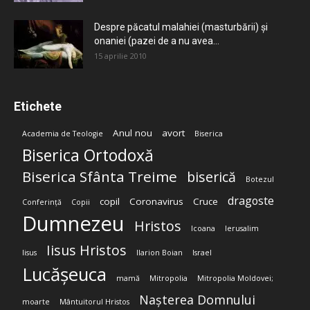
Despre păcatul malahiei (masturbării) şi
onaniei (pazei de a nu avea...
15 aprilie 2010
Etichete
Anul nou
avort
Academia de Teologie
Biserica
Biserica Ortodoxă
Biserica Sfânta Treime
biserică
Botezul
dragoste
copil
Coronavirus
Cruce
Conferință
Copii
Dumnezeu
Hristos
Icoana
Ierusalim
Iisus Hristos
Iisus
Ilarion Boian
Israel
Lucășeuca
mamă
Mitropolia
Mitropolia Moldovei;
Nașterea Domnului
moarte
Mântuitorul Hristos