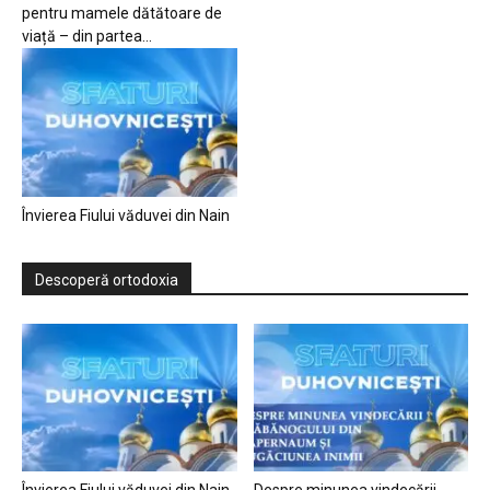
pentru mamele dătătoare de
viață – din partea...
Învierea Fiului văduvei din Nain
Descoperă ortodoxia
Învierea Fiului văduvei din Nain
Despre minunea vindecării