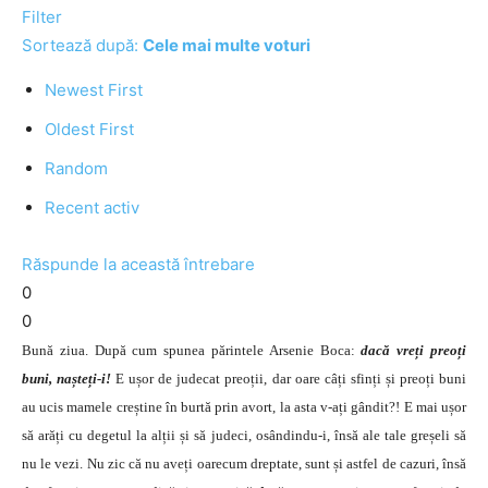
Filter
Sortează după:
Cele mai multe voturi
Newest First
Oldest First
Random
Recent activ
Răspunde la această întrebare
0
0
Bună ziua. După cum spunea părintele Arsenie Boca:
dacă vreți preoți
buni, nașteți-i!
E ușor de judecat preoții, dar oare câți sfinți și preoți buni
au ucis mamele creștine în burtă prin avort, la asta v-ați gândit?! E mai ușor
să arăți cu degetul la alții și să judeci, osândindu-i, însă ale tale greșeli să
nu le vezi. Nu zic că nu aveți oarecum dreptate, sunt și astfel de cazuri, însă