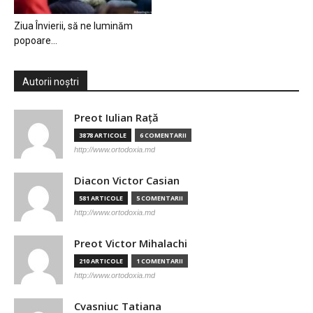
Ziua Învierii, să ne luminăm
popoare…
Autorii noștri
Preot Iulian Raţă
3878 ARTICOLE
6 COMENTARII
http://www.ortodoxia.md
Diacon Victor Casian
581 ARTICOLE
5 COMENTARII
http://www.ortodoxia.md
Preot Victor Mihalachi
210 ARTICOLE
1 COMENTARII
http://www.ortodoxia.md
Cvasniuc Tatiana