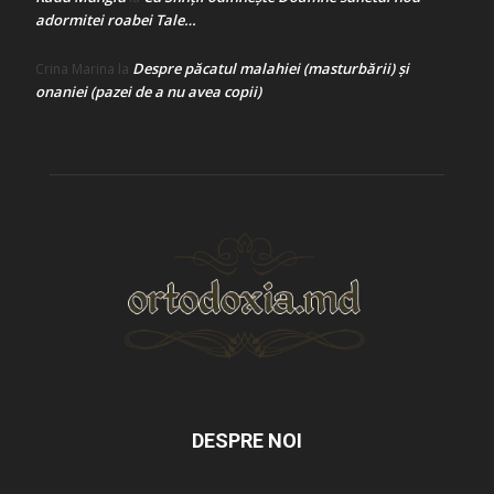
adormitei roabei Tale…
Despre păcatul malahiei (masturbării) şi
Crina Marina
la
onaniei (pazei de a nu avea copii)
DESPRE NOI