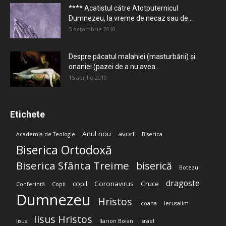
**** Acatistul către Atotputernicul
Dumnezeu, la vreme de necaz sau de...
5 octombrie 2010
Despre păcatul malahiei (masturbării) şi
onaniei (pazei de a nu avea...
15 aprilie 2010
Etichete
Anul nou
avort
Academia de Teologie
Biserica
Biserica Ortodoxă
Biserica Sfânta Treime
biserică
Botezul
dragoste
copil
Coronavirus
Cruce
Conferință
Copii
Dumnezeu
Hristos
Icoana
Ierusalim
Iisus Hristos
Iisus
Ilarion Boian
Israel