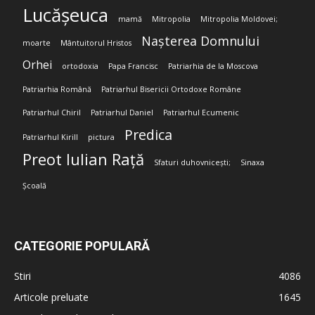
Lucășeuca
mamă
Mitropolia
Mitropolia Moldovei;
Nașterea Domnului
moarte
Mântuitorul Hristos
Orhei
ortodoxia
Papa Francisc
Patriarhia de la Moscova
Patriarhia Română
Patriarhul Bisericii Ortodoxe Române
Patriarhul Chiril
Patriarhul Daniel
Patriarhul Ecumenic
Predica
Patriarhul Kirill
pictura
Preot Iulian Rață
Sfaturi duhovnicești;
Sinaxa
Școală
CATEGORIE POPULARĂ
Stiri
4086
Articole preluate
1645