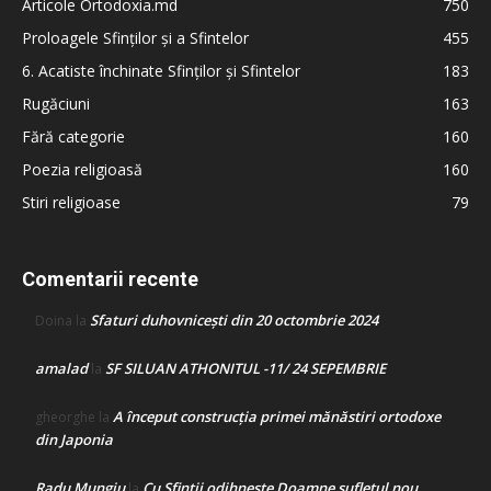
Articole Ortodoxia.md
750
Proloagele Sfinților și a Sfintelor
455
6. Acatiste închinate Sfinților și Sfintelor
183
Rugăciuni
163
Fără categorie
160
Poezia religioasă
160
Stiri religioase
79
Comentarii recente
Sfaturi duhovnicești din 20 octombrie 2024
Doina
la
amalad
SF SILUAN ATHONITUL -11/ 24 SEPEMBRIE
la
A început construcţia primei mănăstiri ortodoxe
gheorghe
la
din Japonia
Radu Mungiu
Cu Sfinții odihnește Doamne sufletul nou
la