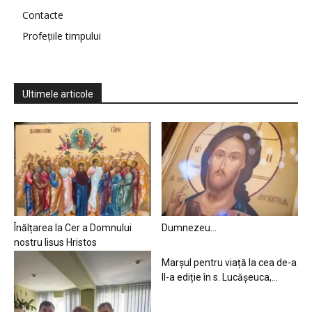
Contacte
Profețiile timpului
Ultimele articole
Înălțarea la Cer a Domnului
Dumnezeu…
nostru Iisus Hristos
Marșul pentru viață la cea de-a
II-a ediție în s. Lucășeuca,...