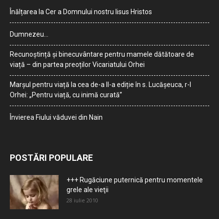
Înălțarea la Cer a Domnului nostru Iisus Hristos
Dumnezeu…
Recunoștință și binecuvântare pentru mamele dătătoare de
viață – din partea preoților Vicariatului Orhei
Marșul pentru viață la cea de-a II-a ediție în s. Lucășeuca, r-l
Orhei: „Pentru viață, cu inimă curată”
Învierea Fiului văduvei din Nain
POSTĂRI POPULARE
+++ Rugăciune puternică pentru momentele
grele ale vieţii
28 iulie 2010