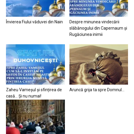
Învierea Fiului văduvei din Nain
Despre minunea vindecării
slăbănogului din Capernaum și
Rugăciunea inimii
Zaheu Vameșul și sfințirea de
Aruncă grija ta spre Domnul…
casă… Și nu numai!