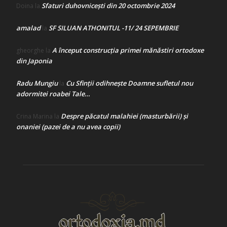
Sfaturi duhovnicești din 20 octombrie 2024
Doina
la
amalad
SF SILUAN ATHONITUL -11/ 24 SEPEMBRIE
la
A început construcţia primei mănăstiri ortodoxe
gheorghe
la
din Japonia
Radu Mungiu
Cu Sfinții odihnește Doamne sufletul nou
la
adormitei roabei Tale…
Despre păcatul malahiei (masturbării) şi
Crina Marina
la
onaniei (pazei de a nu avea copii)