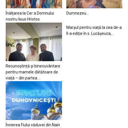
Înălțarea la Cer a Domnului
Dumnezeu…
nostru Iisus Hristos
Marșul pentru viață la cea de-a
II-a ediție în s. Lucășeuca,...
Recunoștință și binecuvântare
pentru mamele dătătoare de
viață – din partea...
Învierea Fiului văduvei din Nain