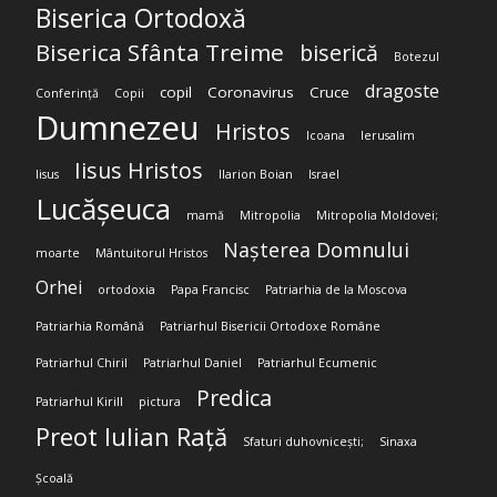
Biserica Ortodoxă
Biserica Sfânta Treime
biserică
Botezul
dragoste
copil
Coronavirus
Cruce
Conferință
Copii
Dumnezeu
Hristos
Icoana
Ierusalim
Iisus Hristos
Iisus
Ilarion Boian
Israel
Lucășeuca
mamă
Mitropolia
Mitropolia Moldovei;
Nașterea Domnului
moarte
Mântuitorul Hristos
Orhei
ortodoxia
Papa Francisc
Patriarhia de la Moscova
Patriarhia Română
Patriarhul Bisericii Ortodoxe Române
Patriarhul Chiril
Patriarhul Daniel
Patriarhul Ecumenic
Predica
Patriarhul Kirill
pictura
Preot Iulian Rață
Sfaturi duhovnicești;
Sinaxa
Școală