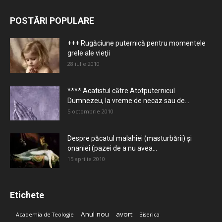
POSTĂRI POPULARE
+++ Rugăciune puternică pentru momentele
grele ale vieţii
28 iulie 2010
**** Acatistul către Atotputernicul
Dumnezeu, la vreme de necaz sau de...
5 octombrie 2010
Despre păcatul malahiei (masturbării) şi
onaniei (pazei de a nu avea...
15 aprilie 2010
Etichete
Anul nou
avort
Academia de Teologie
Biserica