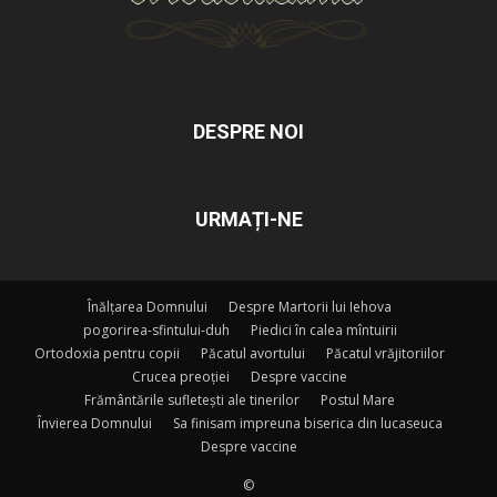
DESPRE NOI
URMAȚI-NE
Înălțarea Domnului
Despre Martorii lui Iehova
pogorirea-sfintului-duh
Piedici în calea mîntuirii
Ortodoxia pentru copii
Păcatul avortului
Păcatul vrăjitoriilor
Crucea preoției
Despre vaccine
Frământările sufletești ale tinerilor
Postul Mare
Învierea Domnului
Sa finisam impreuna biserica din lucaseuca
Despre vaccine
©