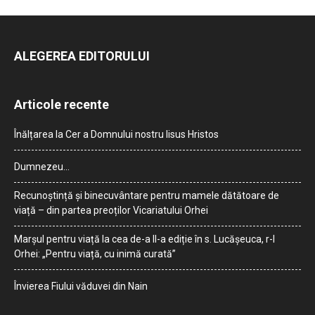
ALEGEREA EDITORULUI
Articole recente
Înălțarea la Cer a Domnului nostru Iisus Hristos
Dumnezeu…
Recunoștință și binecuvântare pentru mamele dătătoare de
viață – din partea preoților Vicariatului Orhei
Marșul pentru viață la cea de-a II-a ediție în s. Lucășeuca, r-l
Orhei: „Pentru viață, cu inimă curată”
Învierea Fiului văduvei din Nain