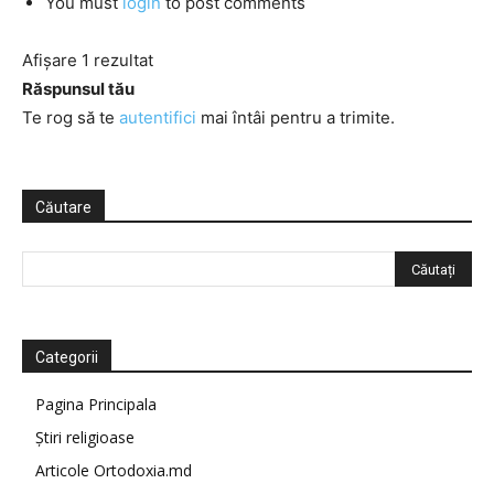
You must
login
to post comments
Afișare 1 rezultat
Răspunsul tău
Te rog să te
autentifici
mai întâi pentru a trimite.
Căutare
Categorii
Pagina Principala
Știri religioase
Articole Ortodoxia.md