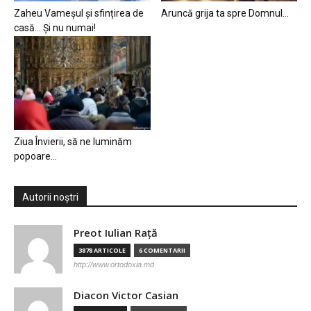
Zaheu Vameșul și sfințirea de
Aruncă grija ta spre Domnul…
casă… Și nu numai!
Ziua Învierii, să ne luminăm
popoare…
Autorii noștri
Preot Iulian Raţă
3878 ARTICOLE
6 COMENTARII
http://www.ortodoxia.md
Diacon Victor Casian