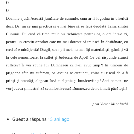
0
0
Doamne ajută. Această jumătate de cununie, cum ar fi logodna în biserică
deci. Da, nu se mai practică și e mai bine să se facă deodată Taina sfintei
Cununii. Eu cred că timp mult nu trebuiește pentru ea, o oră într-o zi,
pentru un creștin ortodox care nu mai dorește să trăiască în desfrânare, eu
cred că e mică jertfa! Dragii, scumpii mei, nu mai fiți materialiști, gândiți-vă
la cele nemuritoare, la suflet și Judecata de Apoi! Ce vei răspunde atunci
suflete?! Îi vei spune lui Dumnezeu că n-ai avut timp?! În timpuri de
prigoană câte nu sufereau, pe ascuns se cununau, chiar cu riscul de a fi
prinși și omorâți, alegeau însă curățenia și bunăcuviința! Acei oameni ne
vor judeca și mustra! Să se milostivească Dumnezeu de noi, mult păcătoșii!
prot Victor Mihalachi
Guest
a răspuns
13 ani ago