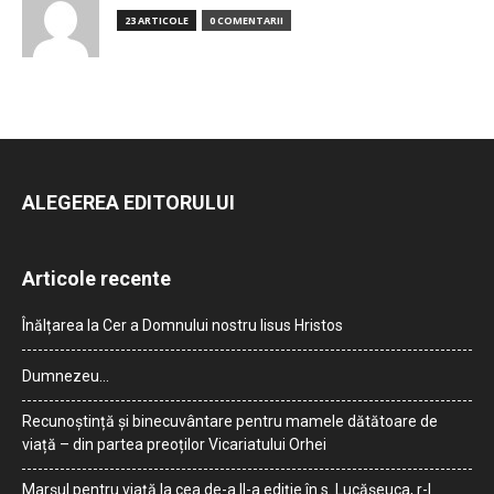
23 ARTICOLE
0 COMENTARII
ALEGEREA EDITORULUI
Articole recente
Înălțarea la Cer a Domnului nostru Iisus Hristos
Dumnezeu…
Recunoștință și binecuvântare pentru mamele dătătoare de
viață – din partea preoților Vicariatului Orhei
Marșul pentru viață la cea de-a II-a ediție în s. Lucășeuca, r-l