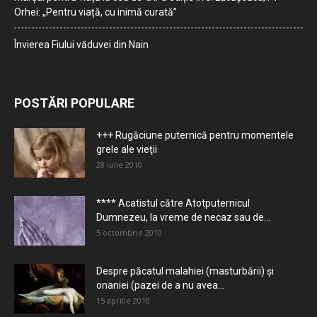
Orhei: „Pentru viață, cu inimă curată”
Învierea Fiului văduvei din Nain
POSTĂRI POPULARE
+++ Rugăciune puternică pentru momentele
grele ale vieţii
28 iulie 2010
**** Acatistul către Atotputernicul
Dumnezeu, la vreme de necaz sau de...
5 octombrie 2010
Despre păcatul malahiei (masturbării) şi
onaniei (pazei de a nu avea...
15 aprilie 2010