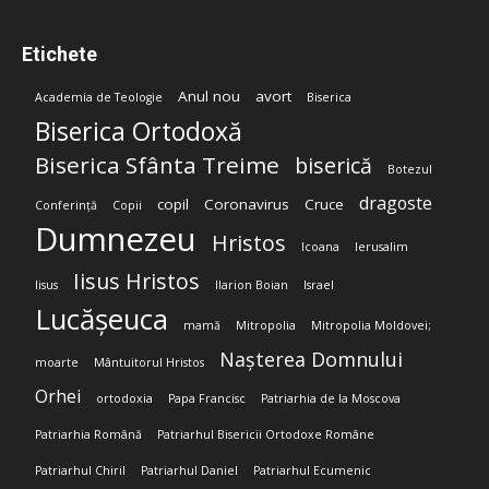
Etichete
Anul nou
avort
Academia de Teologie
Biserica
Biserica Ortodoxă
Biserica Sfânta Treime
biserică
Botezul
dragoste
copil
Coronavirus
Cruce
Conferință
Copii
Dumnezeu
Hristos
Icoana
Ierusalim
Iisus Hristos
Iisus
Ilarion Boian
Israel
Lucășeuca
mamă
Mitropolia
Mitropolia Moldovei;
Nașterea Domnului
moarte
Mântuitorul Hristos
Orhei
ortodoxia
Papa Francisc
Patriarhia de la Moscova
Patriarhia Română
Patriarhul Bisericii Ortodoxe Române
Patriarhul Chiril
Patriarhul Daniel
Patriarhul Ecumenic