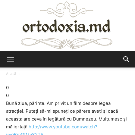
Ortodoxia.md
Acasă
0
0
Bună ziua, părinte. Am privit un film despre legea
atracţiei. Puteţi să-mi spuneţi ce părere aveţi şi dacă
aceasta are ceva în legătură cu Dumnezeu. Mulţumesc şi
mă iertaţi!
http://www.youtube.com/watch?
v=gBmGtMyS2TA