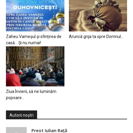
Zaheu Vameșul și sfințirea de
Aruncă grija ta spre Domnul…
casă… Și nu numai!
Ziua Învierii, să ne luminăm
popoare…
Autorii noștri
Preot Iulian Raţă