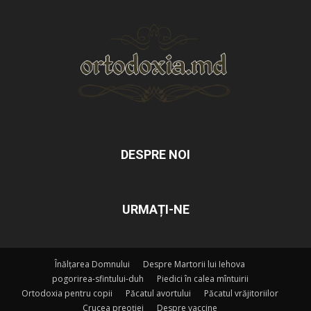
DESPRE NOI
URMAȚI-NE
Înălțarea Domnului
Despre Martorii lui Iehova
pogorirea-sfintului-duh
Piedici în calea mîntuirii
Ortodoxia pentru copii
Păcatul avortului
Păcatul vrăjitoriilor
Crucea preoției
Despre vaccine