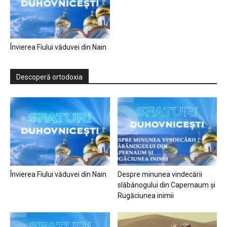
Învierea Fiului văduvei din Nain
Descoperă ortodoxia
Învierea Fiului văduvei din Nain
Despre minunea vindecării
slăbănogului din Capernaum și
Rugăciunea inimii