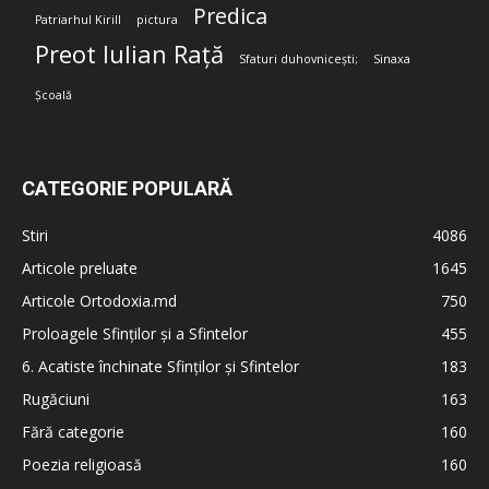
Predica
Patriarhul Kirill
pictura
Preot Iulian Rață
Sfaturi duhovnicești;
Sinaxa
Școală
CATEGORIE POPULARĂ
Stiri
4086
Articole preluate
1645
Articole Ortodoxia.md
750
Proloagele Sfinților și a Sfintelor
455
6. Acatiste închinate Sfinților și Sfintelor
183
Rugăciuni
163
Fără categorie
160
Poezia religioasă
160