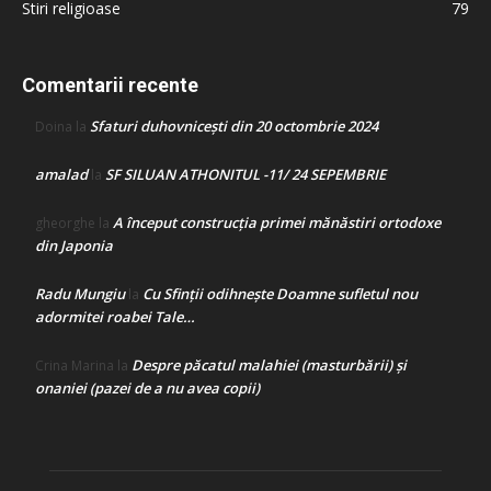
Stiri religioase
79
Comentarii recente
Sfaturi duhovnicești din 20 octombrie 2024
Doina
la
amalad
SF SILUAN ATHONITUL -11/ 24 SEPEMBRIE
la
A început construcţia primei mănăstiri ortodoxe
gheorghe
la
din Japonia
Radu Mungiu
Cu Sfinții odihnește Doamne sufletul nou
la
adormitei roabei Tale…
Despre păcatul malahiei (masturbării) şi
Crina Marina
la
onaniei (pazei de a nu avea copii)