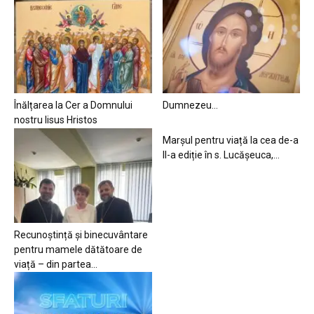
Înălțarea la Cer a Domnului
Dumnezeu…
nostru Iisus Hristos
Marșul pentru viață la cea de-a
II-a ediție în s. Lucășeuca,...
Recunoștință și binecuvântare
pentru mamele dătătoare de
viață – din partea...