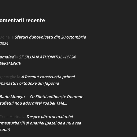
omentarii recente
Sfaturi duhovnicești din 20 octombrie
Doina
la
2024
amalad
SF SILUAN ATHONITUL -11/ 24
la
SEPEMBRIE
A început construcţia primei
gheorghe
la
mănăstiri ortodoxe din Japonia
Radu Mungiu
Cu Sfinții odihnește Doamne
la
sufletul nou adormitei roabei Tale…
Despre păcatul malahiei
Crina Marina
la
(masturbării) şi onaniei (pazei de a nu avea
copii)