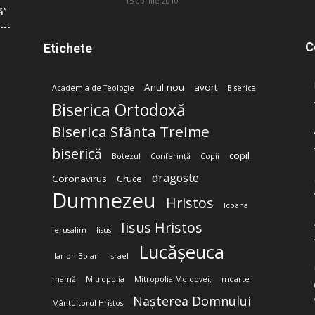
15 aprilie 2010
ă”
C
Etichete
Anul nou
avort
Academia de Teologie
Biserica
Biserica Ortodoxă
Biserica Sfânta Treime
biserică
copil
Botezul
Conferință
Copii
dragoste
Coronavirus
Cruce
Dumnezeu
Hristos
Icoana
Iisus Hristos
Ierusalim
Iisus
Lucășeuca
Ilarion Boian
Israel
mamă
Mitropolia
Mitropolia Moldovei;
moarte
Nașterea Domnului
Mântuitorul Hristos