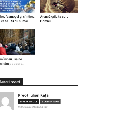
heu Vameșul și sfințirea
Aruncă grija ta spre
 casă… Și nu numai!
Domnul…
ua Învierii, să ne
minăm popoare…
Autorii noștri
Preot Iulian Raţă
3878 ARTICOLE
6 COMENTARII
http://www.ortodoxia.md