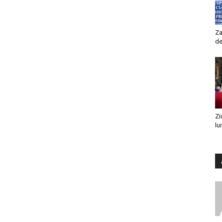
Za
de
Zi
lu