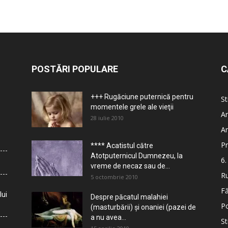
POSTĂRI POPULARE
C
+++ Rugăciune puternică pentru
St
momentele grele ale vieţii
Ar
28 iulie 2010
Ar
Pr
**** Acatistul către
Atotputernicul Dumnezeu, la
6.
vreme de necaz sau de...
Ru
5 octombrie 2010
Fă
lui
Despre păcatul malahiei
Po
(masturbării) şi onaniei (pazei de
a nu avea...
St