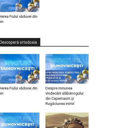
vierea Fiului văduvei din
in
Descoperă ortodoxia
vierea Fiului văduvei din
Despre minunea
in
vindecării slăbănogului
din Capernaum și
Rugăciunea inimii