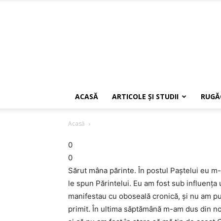
ACASĂ
ARTICOLE ŞI STUDII
RUGĂ
Acasă
0
0
Sărut mâna părinte. În postul Paștelui eu m-
le spun Părintelui. Eu am fost sub influența
manifestau cu oboseală cronică, și nu am p
primit. În ultima săptămână m-am dus din no