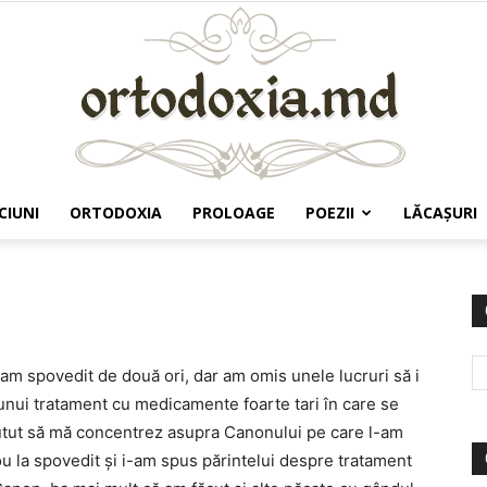
CIUNI
ORTODOXIA
PROLOAGE
POEZII
LĂCAŞURI
Ortodoxia.md
am spovedit de două ori, dar am omis unele lucruri să i
 unui tratament cu medicamente foarte tari în care se
utut să mă concentrez asupra Canonului pe care l-am
u la spovedit și i-am spus părintelui despre tratament