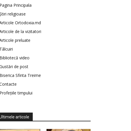
Pagina Principala
Știri religioase
Articole Ortodoxia.md
Articole de la vizitatori
Articole preluate
Tâlcuiri
Bibliotecă video
Gustări de post
Biserica Sfinta Treime
Contacte
Profețiile timpului
Ultimele articole