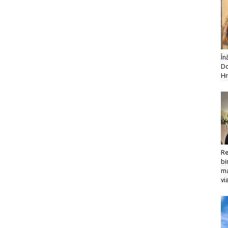
În
Do
Hr
Re
bi
ma
vi