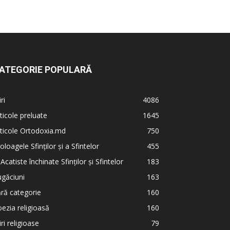
ATEGORIE POPULARĂ
iri
4086
ticole preluate
1645
ticole Ortodoxia.md
750
oloagele Sfinților și a Sfintelor
455
 Acatiste închinate Sfinților și Sfintelor
183
găciuni
163
ră categorie
160
ezia religioasă
160
iri religioase
79