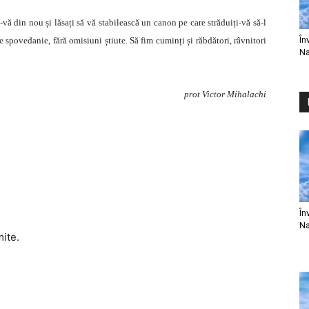
vă din nou și lăsați să vă stabilească un canon pe care străduiți-vă să-l
În
 spovedanie, fără omisiuni știute. Să fim cuminți și răbdători, râvnitori
Na
prot Victor Mihalachi
În
Na
mite.