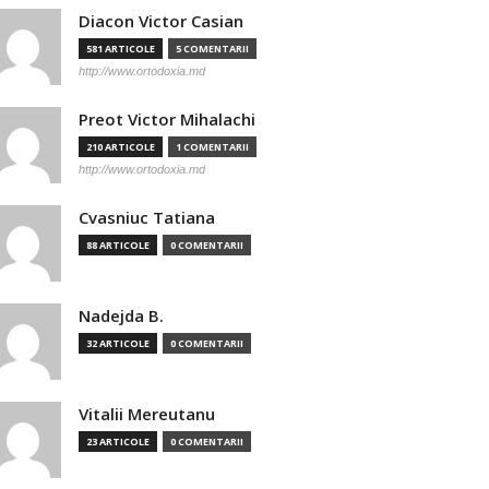
Diacon Victor Casian
581 ARTICOLE
5 COMENTARII
http://www.ortodoxia.md
Preot Victor Mihalachi
210 ARTICOLE
1 COMENTARII
http://www.ortodoxia.md
Cvasniuc Tatiana
88 ARTICOLE
0 COMENTARII
Nadejda B.
32 ARTICOLE
0 COMENTARII
Vitalii Mereutanu
23 ARTICOLE
0 COMENTARII