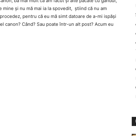
Canon, ba mai mult că am făcut și alte păcate cu gândul,
e mine și nu mă mai ia la spovedit, știind că nu am
 procedez, pentru că eu mă simt datoare de a-mi ispăși
cel canon? Când? Sau poate într-un alt post? Acum eu