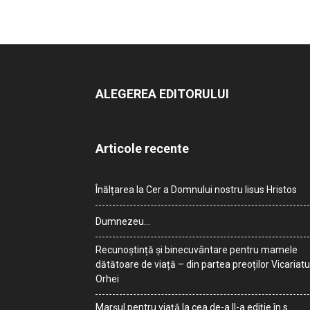
ALEGEREA EDITORULUI
Articole recente
Înălțarea la Cer a Domnului nostru Iisus Hristos
Dumnezeu…
Recunoștință și binecuvântare pentru mamele
dătătoare de viață – din partea preoților Vicariatu
Orhei
Marșul pentru viață la cea de-a II-a ediție în s.