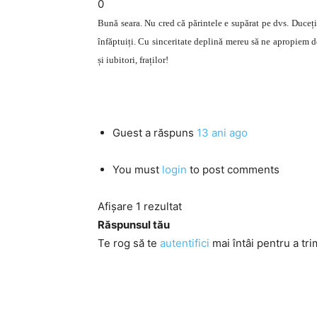
0
Bună seara. Nu cred că părintele e supărat pe dvs. Duceți-
înfăptuiți. Cu sinceritate deplină mereu să ne apropiem de
și iubitori, fraților!
Guest
a răspuns
13 ani ago
You must
login
to post comments
Afișare 1 rezultat
Răspunsul tău
Te rog să te
autentifici
mai întâi pentru a tri