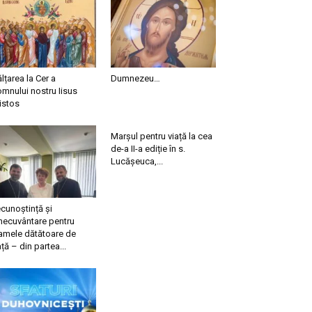
ălțarea la Cer a
Dumnezeu…
mnului nostru Iisus
istos
Marșul pentru viață la cea
de-a II-a ediție în s.
Lucășeuca,...
cunoștință și
necuvântare pentru
mele dătătoare de
ață – din partea...