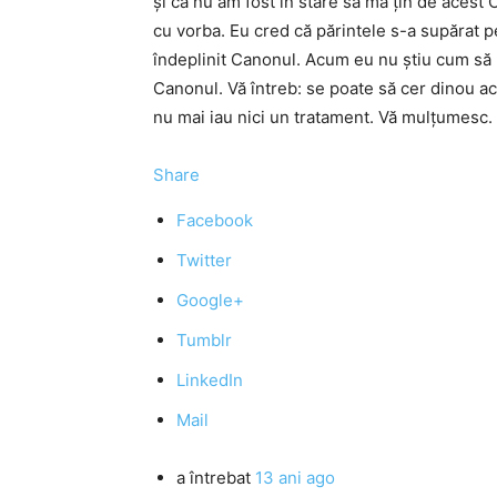
și că nu am fost în stare să mă țin de acest 
cu vorba. Eu cred că părintele s-a supărat p
îndeplinit Canonul. Acum eu nu știu cum să
Canonul. Vă întreb: se poate să cer dinou a
nu mai iau nici un tratament. Vă mulțumesc.
Share
Facebook
Twitter
Google+
Tumblr
LinkedIn
Mail
a întrebat
13 ani ago