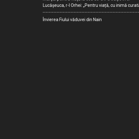
Lucășeuca, r-l Orhei: „Pentru viață, cu inimă curat
Învierea Fiului văduvei din Nain