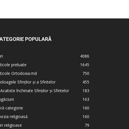
ATEGORIE POPULARĂ
iri
4086
ticole preluate
1645
ticole Ortodoxia.md
750
oloagele Sfinților și a Sfintelor
455
 Acatiste închinate Sfinților și Sfintelor
183
găciuni
163
ră categorie
160
ezia religioasă
160
iri religioase
79