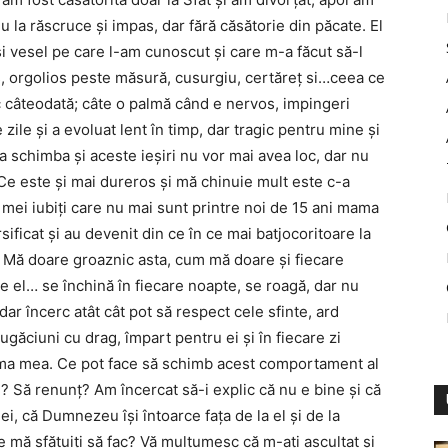
lu la răscruce și impas, dar fără căsătorie din păcate. El
 vesel pe care l-am cunoscut și care m-a făcut să-l
s, orgolios peste măsură, cusurgiu, certăreț si…ceea ce
zic câteodată; câte o palmă când e nervos, impingeri
zile și a evoluat lent în timp, dar tragic pentru mine și
 schimba și aceste ieșiri nu vor mai avea loc, dar nu
. Ce este și mai dureros și mă chinuie mult este c-a
i mei iubiți care nu mai sunt printre noi de 15 ani mama
rsificat și au devenit din ce în ce mai batjocoritoare la
e. Mă doare groaznic asta, cum mă doare și fiecare
ne el… se închină în fiecare noapte, se roagă, dar nu
dar încerc atât cât pot să respect cele sfinte, ard
ugăciuni cu drag, împart pentru ei și în fiecare zi
nima mea. Ce pot face să schimb acest comportament al
l? Să renunț? Am încercat să-i explic că nu e bine și că
ei, că Dumnezeu își întoarce fața de la el și de la
e mă sfătuiți să fac? Vă mulțumesc că m-ați ascultat și