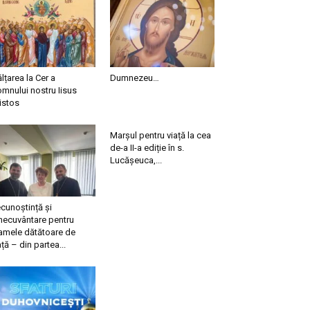
ălțarea la Cer a
Dumnezeu…
mnului nostru Iisus
istos
Marșul pentru viață la cea
de-a II-a ediție în s.
Lucășeuca,...
cunoștință și
necuvântare pentru
mele dătătoare de
ață – din partea...