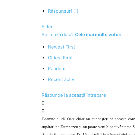
Răspunsuri (1)
Filter
Sortează după:
Cele mai multe voturi
Newest First
Oldest First
Random
Recent activ
Răspunde la această întrebare
0
0
Doamne ajută. Oare chiar nu cunoaşteţi că această conv
supăraţi pe Dumnezeu şi nu poate veni binecuvântarea Sa 
şi mila Sa are hotare. De 15 ani trăiţi în păcat şi nici nu 