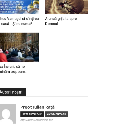
heu Vameșul și sfințirea
Aruncă grija ta spre
 casă… Și nu numai!
Domnul…
ua Învierii, să ne
minăm popoare…
Autorii noștri
Preot Iulian Raţă
3878 ARTICOLE
6 COMENTARII
http://www.ortodoxia.md