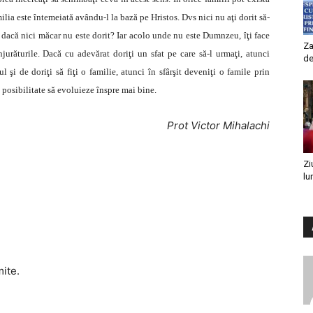
lia este întemeiată avându-l la bază pe Hristos. Dvs nici nu aţi dorit să-
, dacă nici măcar nu este dorit? Iar acolo unde nu este Dumnzeu, îţi face
Za
înjurăturile. Dacă cu adevărat doriţi un sfat pe care să-l urmaţi, atunci
de
 şi de doriţi să fiţi o familie, atunci în sfârşit deveniţi o famile prin
 posibilitate să evoluieze înspre mai bine.
Prot Victor Mihalachi
Zi
lu
mite.