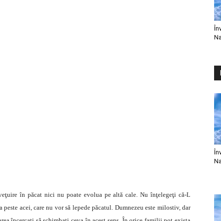
În
Na
În
Na
eţuire în păcat nici nu poate evolua pe altă cale. Nu înţelegeţi că-L
peste acei, care nu vor să lepede păcatul. Dumnezeu este milostiv, dar
prea încercaţi să schimbaţi ceva în acest sens. În orice familii pot exista