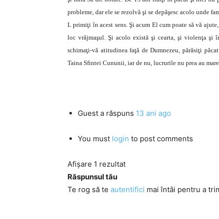
probleme, dar ele se rezolvă şi se depăşesc acolo unde fami
L primiţi în acest sens. Şi acum El cum poate să vă ajute
loc vrăjmaşul. Şi acolo există şi cearta, şi violenţa şi 
schimaţi-vă atitudinea faţă de Dumnezeu, părăsiţi păcatul
Taina Sfintei Cununii, iar de nu, lucrurile nu prea au mare
Guest
a răspuns
13 ani ago
You must
login
to post comments
Afișare 1 rezultat
Răspunsul tău
Te rog să te
autentifici
mai întâi pentru a tri