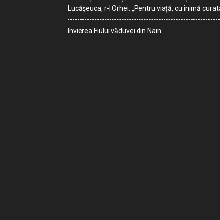
Lucășeuca, r-l Orhei: „Pentru viață, cu inimă curat
Învierea Fiului văduvei din Nain