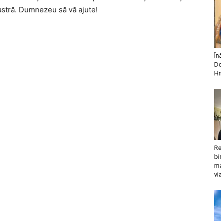
astră. Dumnezeu să vă ajute!
În
Do
Hr
Re
bi
ma
vi