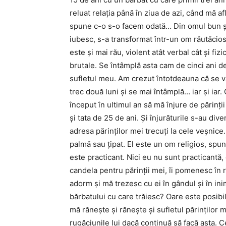
reluat relația până în ziua de azi, când mă af
spune c-o s-o facem odată… Din omul bun și
iubesc, s-a transformat într-un om răutăcio
este și mai rău, violent atât verbal cât și fi
brutale. Se întâmplă asta cam de cinci ani de 
sufletul meu. Am crezut întotdeauna că se va
trec două luni și se mai întâmplă… iar și iar
început în ultimul an să mă înjure de părinți
și tata de 25 de ani. Și înjurăturile s-au dive
adresa părinților mei trecuți la cele veșnic
palmă sau țipat. El este un om religios, spu
este practicant. Nici eu nu sunt practicantă, 
candela pentru părinții mei, îi pomenesc în r
adorm și mă trezesc cu ei în gândul și în i
bărbatului cu care trăiesc? Oare este posibi
mă rănește și rănește și sufletul părinților m
rugăciunile lui dacă continuă să facă asta. C