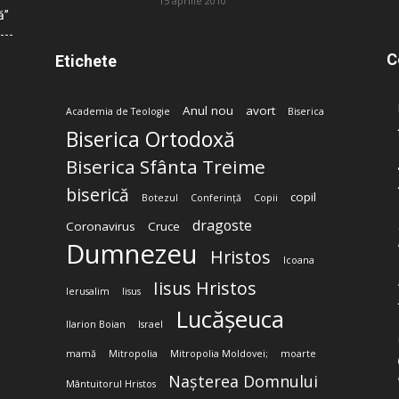
15 aprilie 2010
ă”
C
Etichete
Anul nou
avort
Academia de Teologie
Biserica
Biserica Ortodoxă
Biserica Sfânta Treime
biserică
copil
Botezul
Conferință
Copii
dragoste
Coronavirus
Cruce
Dumnezeu
Hristos
Icoana
Iisus Hristos
Ierusalim
Iisus
Lucășeuca
Ilarion Boian
Israel
mamă
Mitropolia
Mitropolia Moldovei;
moarte
Nașterea Domnului
Mântuitorul Hristos