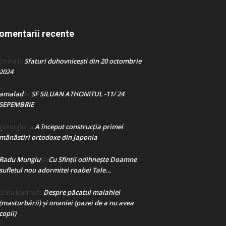
omentarii recente
Sfaturi duhovnicești din 20 octombrie
Doina
la
2024
amalad
SF SILUAN ATHONITUL -11/ 24
la
SEPEMBRIE
A început construcţia primei
gheorghe
la
mănăstiri ortodoxe din Japonia
Radu Mungiu
Cu Sfinții odihnește Doamne
la
sufletul nou adormitei roabei Tale…
Despre păcatul malahiei
Crina Marina
la
(masturbării) şi onaniei (pazei de a nu avea
copii)