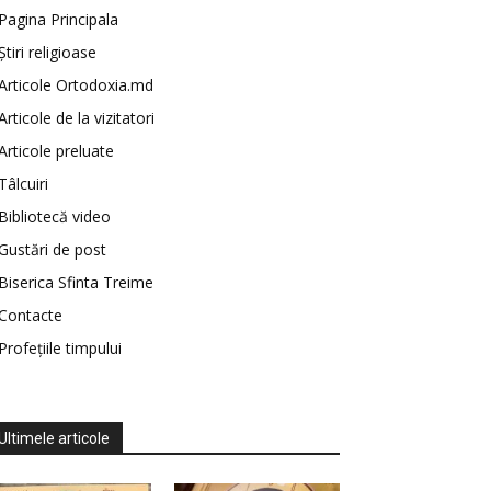
Pagina Principala
Știri religioase
Articole Ortodoxia.md
Articole de la vizitatori
Articole preluate
Tâlcuiri
Bibliotecă video
Gustări de post
Biserica Sfinta Treime
Contacte
Profețiile timpului
Ultimele articole