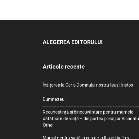
ALEGEREA EDITORULUI
Articole recente
Înălțarea la Cer a Domnului nostru Iisus Hristos
Dumnezeu…
Recunoștință și binecuvântare pentru mamele
dătătoare de viață – din partea preoților Vicariatu
Orhei
Marșul pentru viață la cea de-a II-a ediție în s.