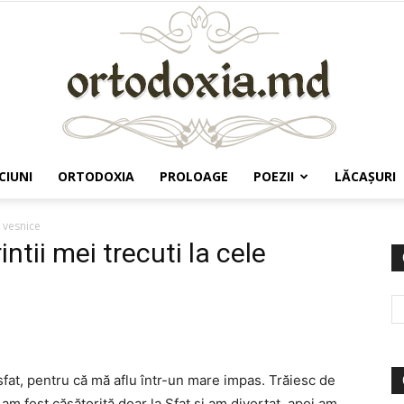
CIUNI
ORTODOXIA
PROLOAGE
POEZII
LĂCAŞURI
Ortodoxia.md
e vesnice
ntii mei trecuti la cele
at, pentru că mă aflu într-un mare impas. Trăiesc de
 am fost căsătorită doar la Sfat și am divorțat, apoi am