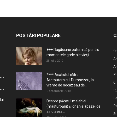
POSTĂRI POPULARE
C
+++ Rugăciune puternică pentru
St
momentele grele ale vieţii
Ar
28 iulie 2010
Ar
Pr
**** Acatistul către
Atotputernicul Dumnezeu, la
6.
vreme de necaz sau de...
Ru
5 octombrie 2010
Fă
lui
Despre păcatul malahiei
Po
(masturbării) şi onaniei (pazei de
a nu avea...
St