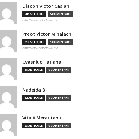
Diacon Victor Casian
581 ARTICOLE
5 COMENTARII
http://www.ortodoxia.md
Preot Victor Mihalachi
210 ARTICOLE
1 COMENTARII
http://www.ortodoxia.md
Cvasniuc Tatiana
88 ARTICOLE
0 COMENTARII
Nadejda B.
32 ARTICOLE
0 COMENTARII
Vitalii Mereutanu
23 ARTICOLE
0 COMENTARII