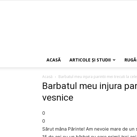
ACASĂ
ARTICOLE ŞI STUDII
RUGĂ
Acasă
Barbatul meu injura parintii mei trecuti la cel
Barbatul meu injura pari
vesnice
0
0
Sărut mâna Părinte! Am nevoie mare de un sf
15 de ani cu un bărbat cu care primii trei ani