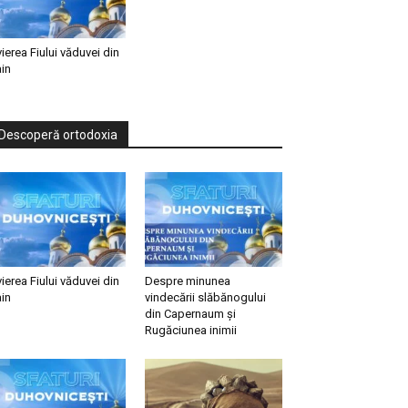
vierea Fiului văduvei din
in
Descoperă ortodoxia
vierea Fiului văduvei din
Despre minunea
in
vindecării slăbănogului
din Capernaum și
Rugăciunea inimii