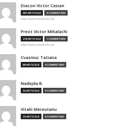
Diacon Victor Casian
581 ARTICOLE
5 COMENTARII
http://www.ortodoxia.md
Preot Victor Mihalachi
210 ARTICOLE
1 COMENTARII
http://www.ortodoxia.md
Cvasniuc Tatiana
88 ARTICOLE
0 COMENTARII
Nadejda B.
32 ARTICOLE
0 COMENTARII
Vitalii Mereutanu
23 ARTICOLE
0 COMENTARII