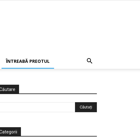
ÎNTREABĂ PREOTUL
Căutare
Categorii