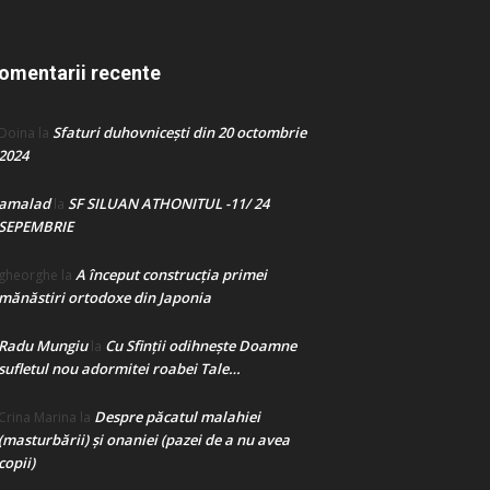
omentarii recente
Sfaturi duhovnicești din 20 octombrie
Doina
la
2024
amalad
SF SILUAN ATHONITUL -11/ 24
la
SEPEMBRIE
A început construcţia primei
gheorghe
la
mănăstiri ortodoxe din Japonia
Radu Mungiu
Cu Sfinții odihnește Doamne
la
sufletul nou adormitei roabei Tale…
Despre păcatul malahiei
Crina Marina
la
(masturbării) şi onaniei (pazei de a nu avea
copii)