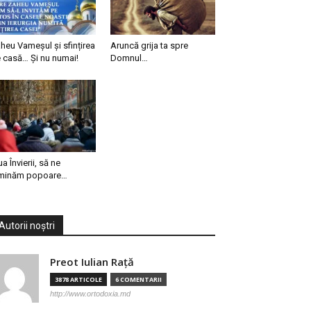
heu Vameșul și sfințirea
Aruncă grija ta spre
 casă… Și nu numai!
Domnul…
ua Învierii, să ne
minăm popoare…
Autorii noștri
Preot Iulian Raţă
3878 ARTICOLE
6 COMENTARII
http://www.ortodoxia.md