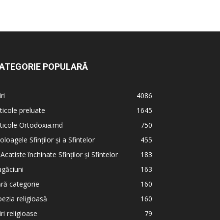
ATEGORIE POPULARĂ
iri
4086
ticole preluate
1645
ticole Ortodoxia.md
750
oloagele Sfinților și a Sfintelor
455
 Acatiste închinate Sfinților și Sfintelor
183
găciuni
163
ră categorie
160
ezia religioasă
160
iri religioase
79