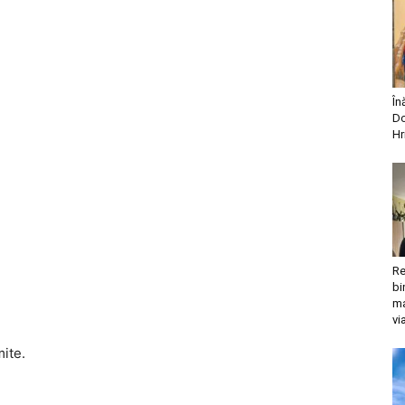
În
Do
Hr
Re
bi
ma
vi
mite.