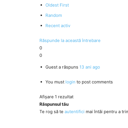
Oldest First
Random
Recent activ
Răspunde la această întrebare
0
0
Guest
a răspuns
13 ani ago
You must
login
to post comments
Afișare 1 rezultat
Răspunsul tău
Te rog să te
autentifici
mai întâi pentru a tri