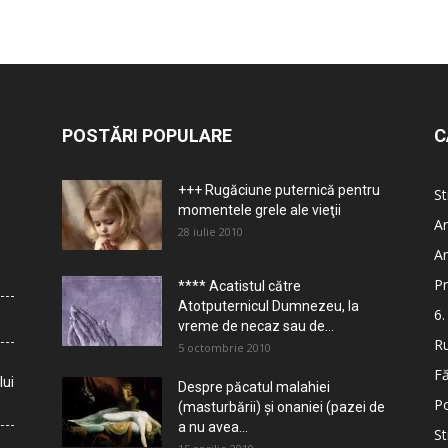
POSTĂRI POPULARE
C
+++ Rugăciune puternică pentru
St
momentele grele ale vieţii
Ar
28 iulie 2010
Ar
Pr
**** Acatistul către
Atotputernicul Dumnezeu, la
6.
vreme de necaz sau de...
Ru
5 octombrie 2010
Fă
lui
Despre păcatul malahiei
Po
(masturbării) şi onaniei (pazei de
a nu avea...
St