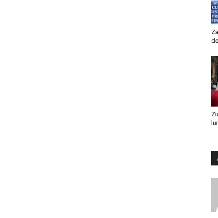
Za
de
Zi
lu