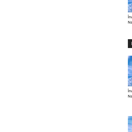
În
Na
În
Na