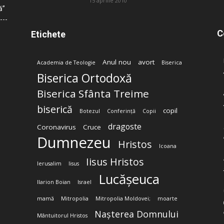
15 aprilie 2010
ă”
C
Etichete
Anul nou
avort
Academia de Teologie
Biserica
Biserica Ortodoxă
Biserica Sfânta Treime
biserică
copil
Botezul
Conferință
Copii
dragoste
Coronavirus
Cruce
Dumnezeu
Hristos
Icoana
Iisus Hristos
Ierusalim
Iisus
Lucășeuca
Ilarion Boian
Israel
mamă
Mitropolia
Mitropolia Moldovei;
moarte
Nașterea Domnului
Mântuitorul Hristos