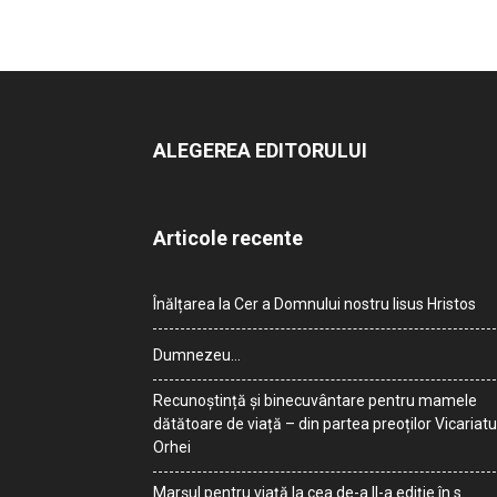
ALEGEREA EDITORULUI
Articole recente
Înălțarea la Cer a Domnului nostru Iisus Hristos
Dumnezeu…
Recunoștință și binecuvântare pentru mamele
dătătoare de viață – din partea preoților Vicariatu
Orhei
Marșul pentru viață la cea de-a II-a ediție în s.