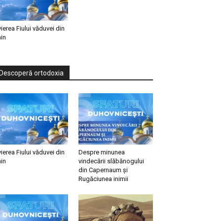
vierea Fiului văduvei din
in
Descoperă ortodoxia
vierea Fiului văduvei din
Despre minunea
in
vindecării slăbănogului
din Capernaum și
Rugăciunea inimii