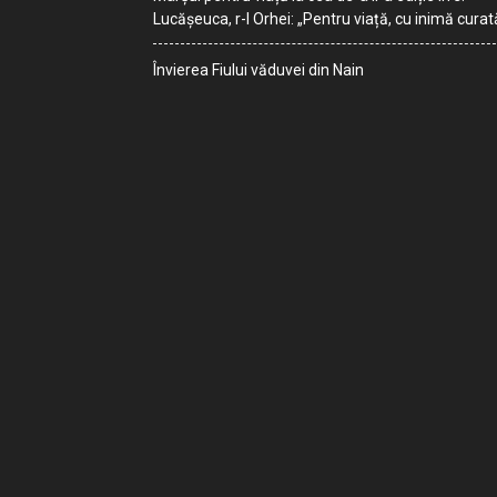
Lucășeuca, r-l Orhei: „Pentru viață, cu inimă curat
Învierea Fiului văduvei din Nain