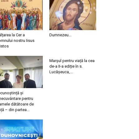
ălțarea la Cer a
Dumnezeu…
mnului nostru Iisus
istos
Marșul pentru viață la cea
de-a II-a ediție în s.
Lucășeuca,...
cunoștință și
necuvântare pentru
mele dătătoare de
ață – din partea...