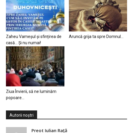
Zaheu Vameșul și sfințirea de
Aruncă grija ta spre Domnul…
casă… Și nu numai!
Ziua Învierii, să ne luminăm
popoare…
Autorii noștri
Preot Iulian Raţă