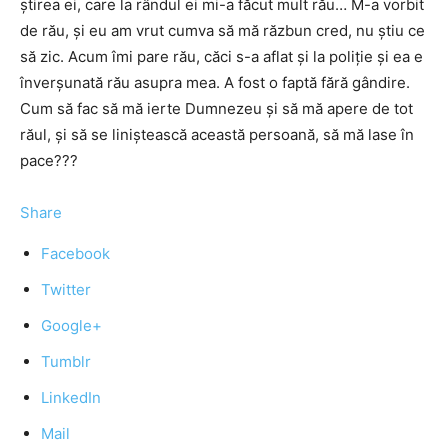
știrea ei, care la rândul ei mi-a făcut mult rău… M-a vorbit
de rău, și eu am vrut cumva să mă răzbun cred, nu știu ce
să zic. Acum îmi pare rău, căci s-a aflat și la poliție și ea e
înverșunată rău asupra mea. A fost o faptă fără gândire.
Cum să fac să mă ierte Dumnezeu și să mă apere de tot
răul, și să se liniștească această persoană, să mă lase în
pace???
Share
Facebook
Twitter
Google+
Tumblr
LinkedIn
Mail