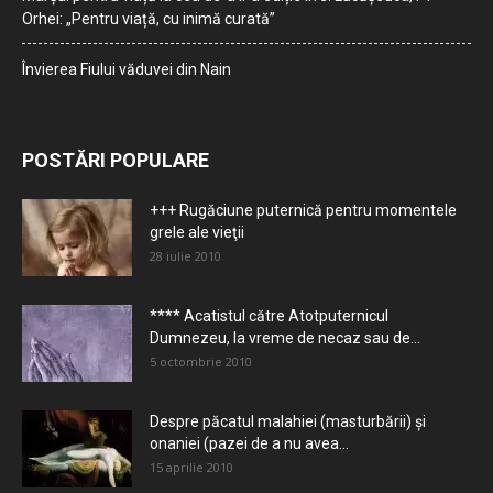
Orhei: „Pentru viață, cu inimă curată”
Învierea Fiului văduvei din Nain
POSTĂRI POPULARE
+++ Rugăciune puternică pentru momentele
grele ale vieţii
28 iulie 2010
**** Acatistul către Atotputernicul
Dumnezeu, la vreme de necaz sau de...
5 octombrie 2010
Despre păcatul malahiei (masturbării) şi
onaniei (pazei de a nu avea...
15 aprilie 2010