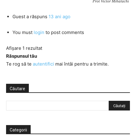
Prot Victor Mihalachi
Guest
a răspuns
13 ani ago
You must
login
to post comments
Afișare 1 rezultat
Răspunsul tău
Te rog să te
autentifici
mai întâi pentru a trimite.
Căutare
Categorii