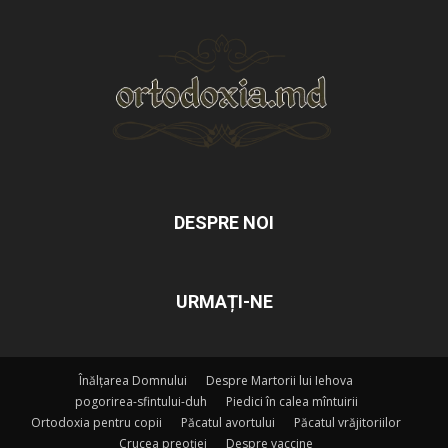
DESPRE NOI
URMAȚI-NE
Înălțarea Domnului
Despre Martorii lui Iehova
pogorirea-sfintului-duh
Piedici în calea mîntuirii
Ortodoxia pentru copii
Păcatul avortului
Păcatul vrăjitoriilor
Crucea preoției
Despre vaccine