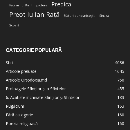
Predica
Patriarhul Kirill
pictura
Preot Iulian Rață
Sfaturi duhovnicești;
Sinaxa
Școală
CATEGORIE POPULARĂ
Stiri
4086
Articole preluate
1645
Articole Ortodoxia.md
750
Proloagele Sfinților și a Sfintelor
455
6. Acatiste închinate Sfinților și Sfintelor
183
Rugăciuni
163
Fără categorie
160
Poezia religioasă
160