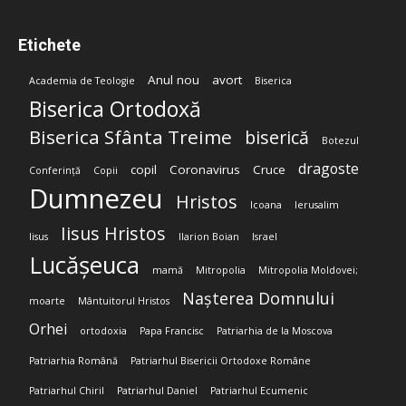
Etichete
Anul nou
avort
Academia de Teologie
Biserica
Biserica Ortodoxă
Biserica Sfânta Treime
biserică
Botezul
dragoste
copil
Coronavirus
Cruce
Conferință
Copii
Dumnezeu
Hristos
Icoana
Ierusalim
Iisus Hristos
Iisus
Ilarion Boian
Israel
Lucășeuca
mamă
Mitropolia
Mitropolia Moldovei;
Nașterea Domnului
moarte
Mântuitorul Hristos
Orhei
ortodoxia
Papa Francisc
Patriarhia de la Moscova
Patriarhia Română
Patriarhul Bisericii Ortodoxe Române
Patriarhul Chiril
Patriarhul Daniel
Patriarhul Ecumenic