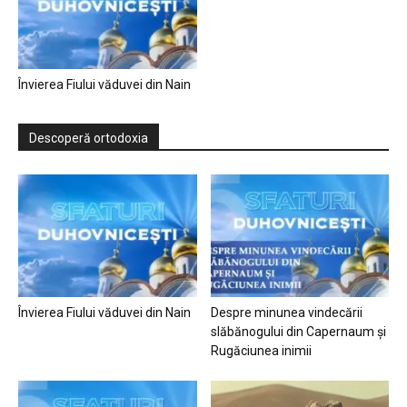
Învierea Fiului văduvei din Nain
Descoperă ortodoxia
Învierea Fiului văduvei din Nain
Despre minunea vindecării
slăbănogului din Capernaum și
Rugăciunea inimii