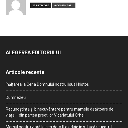
23 ARTICOLE
0 COMENTARII
ALEGEREA EDITORULUI
Articole recente
Înălțarea la Cer a Domnului nostru Iisus Hristos
Dumnezeu…
Recunoștință și binecuvântare pentru mamele dătătoare de
viață – din partea preoților Vicariatului Orhei
Marșul pentru viață la cea de-a II-a ediție în s. Lucășeuca, r-l