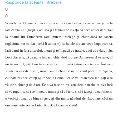
Răspunde la această întrebare
0
0
Seară bună. Dumnezeu vă va ierta atunci cînd vă veți cere iertare și de la
fata căreia i-ati greșit. Căci așa și Domnul ne învață că dacă aduci darul tău
la altarul lui Dumnezeu (aici putem înțelege și chiar dacă ne facem
rugăciune, tot ca dar, jerftă îi aducem), și fratele tău are ceva împotriva ta,
lasă darul în fața altarului, mergi și te împacă cu fratele, apoi adu darul tău.
Deci clar este, că de nu te împaci, chiar de-l rogi pe Dumnezeu să te ierte, El
nu te ascultă, până nu te smerești și din toată inima ceri iertare. Îmi veți
spune că vă este rușine, însă rușine trebuie să ne fie când păcătuim. Așa că,
cu toată rușinea, cereți ajutor de la Domnul ca să vă întărească și rugați-o să
vă ierte, chiar și de 3 ori. De o va face ori nu, asta deja e treaba ei, dvs însă
să vă rugați ca să i se înmoaie inima și să vă ierte și să-i faceți numai bine, s-
o vorbiți numai de bine și ștergeți din minte gânduri de răzbunare, căci un
om n-are voie s-o facă nicicând. Cu Doamne ajută!