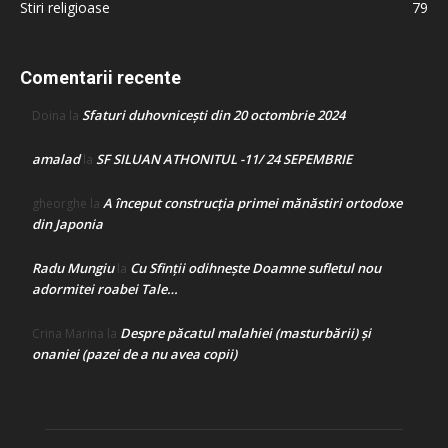
Stiri religioase
79
Comentarii recente
Sfaturi duhovnicești din 20 octombrie 2024
Doina
la
amalad
SF SILUAN ATHONITUL -11/ 24 SEPEMBRIE
la
A început construcţia primei mănăstiri ortodoxe
gheorghe
la
din Japonia
Radu Mungiu
Cu Sfinții odihnește Doamne sufletul nou
la
adormitei roabei Tale…
Despre păcatul malahiei (masturbării) şi
Crina Marina
la
onaniei (pazei de a nu avea copii)