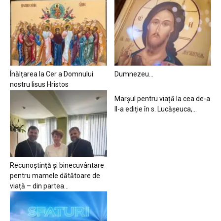
Înălțarea la Cer a Domnului
Dumnezeu…
nostru Iisus Hristos
Marșul pentru viață la cea de-a
II-a ediție în s. Lucășeuca,...
Recunoștință și binecuvântare
pentru mamele dătătoare de
viață – din partea...