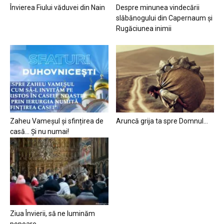
Învierea Fiului văduvei din Nain
Despre minunea vindecării
slăbănogului din Capernaum și
Rugăciunea inimii
Zaheu Vameșul și sfințirea de
Aruncă grija ta spre Domnul…
casă… Și nu numai!
Ziua Învierii, să ne luminăm