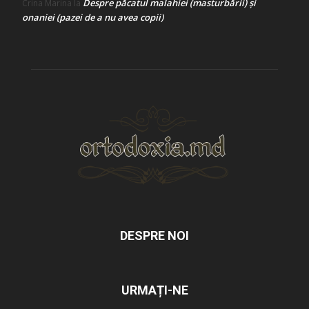
Despre păcatul malahiei (masturbării) şi
Crina Marina
la
onaniei (pazei de a nu avea copii)
DESPRE NOI
URMAȚI-NE