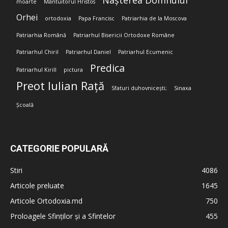
Nașterea Domnului
moarte
Mântuitorul Hristos
Orhei
ortodoxia
Papa Francisc
Patriarhia de la Moscova
Patriarhia Română
Patriarhul Bisericii Ortodoxe Române
Patriarhul Chiril
Patriarhul Daniel
Patriarhul Ecumenic
Predica
Patriarhul Kirill
pictura
Preot Iulian Rață
Sfaturi duhovnicești;
Sinaxa
Școală
CATEGORIE POPULARĂ
Stiri
4086
Articole preluate
1645
Articole Ortodoxia.md
750
Proloagele Sfinților și a Sfintelor
455