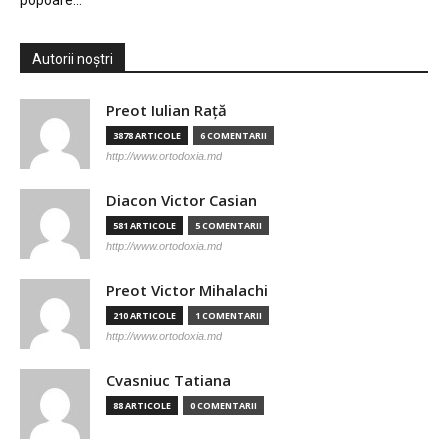
popoare…
Autorii noștri
Preot Iulian Raţă
3878 ARTICOLE
6 COMENTARII
http://www.ortodoxia.md
Diacon Victor Casian
581 ARTICOLE
5 COMENTARII
http://www.ortodoxia.md
Preot Victor Mihalachi
210 ARTICOLE
1 COMENTARII
http://www.ortodoxia.md
Cvasniuc Tatiana
88 ARTICOLE
0 COMENTARII