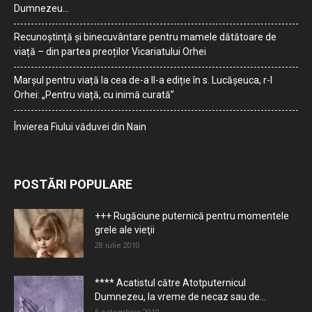
Dumnezeu…
Recunoștință și binecuvântare pentru mamele dătătoare de
viață – din partea preoților Vicariatului Orhei
Marșul pentru viață la cea de-a II-a ediție în s. Lucășeuca, r-l
Orhei: „Pentru viață, cu inimă curată”
Învierea Fiului văduvei din Nain
POSTĂRI POPULARE
+++ Rugăciune puternică pentru momentele
grele ale vieţii
28 iulie 2010
**** Acatistul către Atotputernicul
Dumnezeu, la vreme de necaz sau de...
5 octombrie 2010