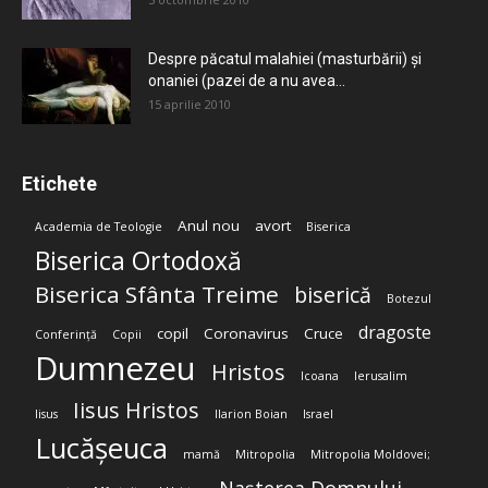
Despre păcatul malahiei (masturbării) şi
onaniei (pazei de a nu avea...
15 aprilie 2010
Etichete
Anul nou
avort
Academia de Teologie
Biserica
Biserica Ortodoxă
Biserica Sfânta Treime
biserică
Botezul
dragoste
copil
Coronavirus
Cruce
Conferință
Copii
Dumnezeu
Hristos
Icoana
Ierusalim
Iisus Hristos
Iisus
Ilarion Boian
Israel
Lucășeuca
mamă
Mitropolia
Mitropolia Moldovei;