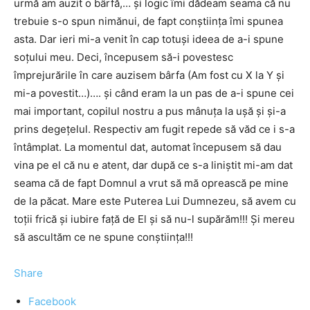
urmă am auzit o bârfă,… și logic îmi dădeam seama că nu
trebuie s-o spun nimănui, de fapt conștiința îmi spunea
asta. Dar ieri mi-a venit în cap totuși ideea de a-i spune
soțului meu. Deci, începusem să-i povestesc
împrejurările în care auzisem bârfa (Am fost cu X la Y și
mi-a povestit…)…. și când eram la un pas de a-i spune cei
mai important, copilul nostru a pus mânuța la ușă și și-a
prins degețelul. Respectiv am fugit repede să văd ce i s-a
întâmplat. La momentul dat, automat începusem să dau
vina pe el că nu e atent, dar după ce s-a liniștit mi-am dat
seama că de fapt Domnul a vrut să mă oprească pe mine
de la păcat. Mare este Puterea Lui Dumnezeu, să avem cu
toții frică și iubire față de El și să nu-l supărăm!!! Și mereu
să ascultăm ce ne spune conștiința!!!
Share
Facebook