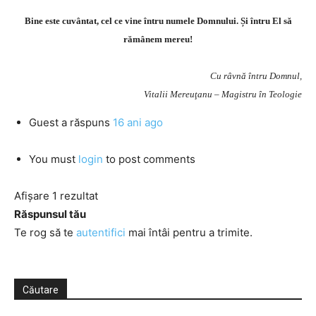
Bine este cuvântat, cel ce vine întru numele Domnului. Și întru El să
rămânem mereu!
Cu râvnă întru Domnul,
Vitalii Mereuţanu – Magistru în Teologie
Guest
a răspuns
16 ani ago
You must
login
to post comments
Afișare 1 rezultat
Răspunsul tău
Te rog să te
autentifici
mai întâi pentru a trimite.
Căutare