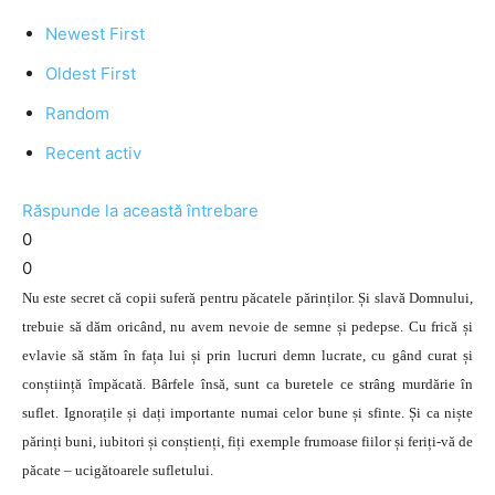
Newest First
Oldest First
Random
Recent activ
Răspunde la această întrebare
0
0
Nu este secret că copii suferă pentru păcatele părinților. Și slavă Domnului,
trebuie să dăm oricând, nu avem nevoie de semne și pedepse. Cu frică și
evlavie să stăm în fața lui și prin lucruri demn lucrate, cu gând curat și
conștiință împăcată. Bârfele însă, sunt ca buretele ce strâng murdărie în
suflet. Ignorațile și dați importante numai celor bune și sfinte. Și ca niște
părinți buni, iubitori și conștienți, fiți exemple frumoase fiilor și feriți-vă de
păcate – ucigătoarele sufletului.