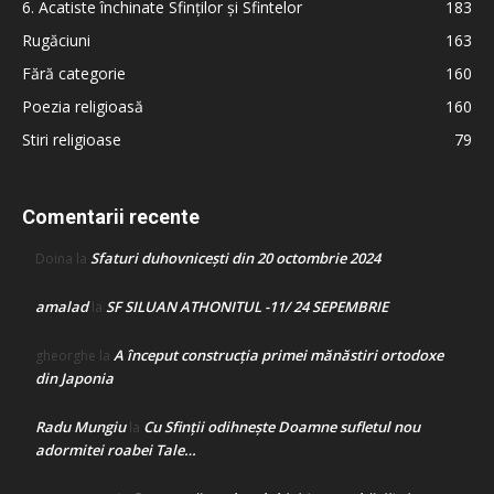
6. Acatiste închinate Sfinților și Sfintelor
183
Rugăciuni
163
Fără categorie
160
Poezia religioasă
160
Stiri religioase
79
Comentarii recente
Sfaturi duhovnicești din 20 octombrie 2024
Doina
la
amalad
SF SILUAN ATHONITUL -11/ 24 SEPEMBRIE
la
A început construcţia primei mănăstiri ortodoxe
gheorghe
la
din Japonia
Radu Mungiu
Cu Sfinții odihnește Doamne sufletul nou
la
adormitei roabei Tale…