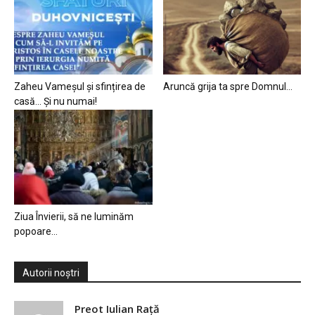
Zaheu Vameșul și sfințirea de
Aruncă grija ta spre Domnul…
casă… Și nu numai!
Ziua Învierii, să ne luminăm
popoare…
Autorii noștri
Preot Iulian Raţă