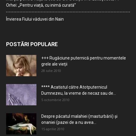
Orhei: „Pentru viață, cu inimă curată”
Învierea Fiului văduvei din Nain
POSTĂRI POPULARE
+++ Rugăciune puternică pentru momentele
grele ale vieţii
28 iulie 2010
**** Acatistul către Atotputernicul
Dumnezeu, la vreme de necaz sau de...
5 octombrie 2010
Despre păcatul malahiei (masturbării) şi
onaniei (pazei de a nu avea...
15 aprilie 2010