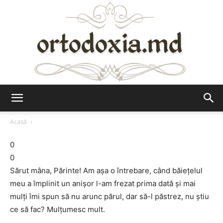
Ortodoxia.md
Acasă
0
0
Sărut mâna, Părinte! Am aşa o întrebare, când băieţelul
meu a împlinit un anişor l-am frezat prima dată şi mai
mulţi îmi spun să nu arunc părul, dar să-l păstrez, nu ştiu
ce să fac? Mulţumesc mult.