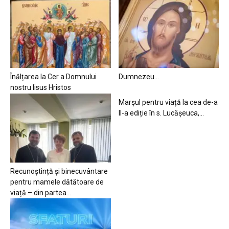
Înălțarea la Cer a Domnului
Dumnezeu…
nostru Iisus Hristos
Marșul pentru viață la cea de-a
II-a ediție în s. Lucășeuca,...
Recunoștință și binecuvântare
pentru mamele dătătoare de
viață – din partea...