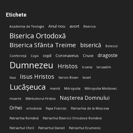
Etichete
Anul nou
avort
Academia de Teologie
Biserica
Biserica Ortodoxă
Biserica Sfânta Treime
biserică
Botezul
dragoste
copil
Coronavirus
Cruce
Conferință
Copii
Dumnezeu
Hristos
Icoana
Ierusalim
Iisus Hristos
Iisus
Ilarion Boian
Israel
Lucășeuca
mamă
Mitropolia
Mitropolia Moldovei;
Nașterea Domnului
moarte
Mântuitorul Hristos
Orhei
ortodoxia
Papa Francisc
Patriarhia de la Moscova
Patriarhia Română
Patriarhul Bisericii Ortodoxe Române
Patriarhul Chiril
Patriarhul Daniel
Patriarhul Ecumenic