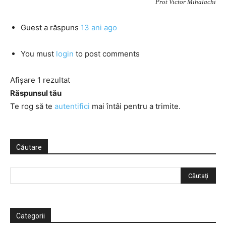
Prot Victor Mihalachi
Guest
a răspuns
13 ani ago
You must
login
to post comments
Afișare 1 rezultat
Răspunsul tău
Te rog să te
autentifici
mai întâi pentru a trimite.
Căutare
Categorii