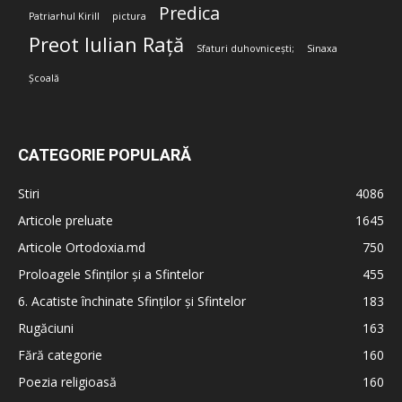
Predica
Patriarhul Kirill
pictura
Preot Iulian Rață
Sfaturi duhovnicești;
Sinaxa
Școală
CATEGORIE POPULARĂ
Stiri
4086
Articole preluate
1645
Articole Ortodoxia.md
750
Proloagele Sfinților și a Sfintelor
455
6. Acatiste închinate Sfinților și Sfintelor
183
Rugăciuni
163
Fără categorie
160
Poezia religioasă
160