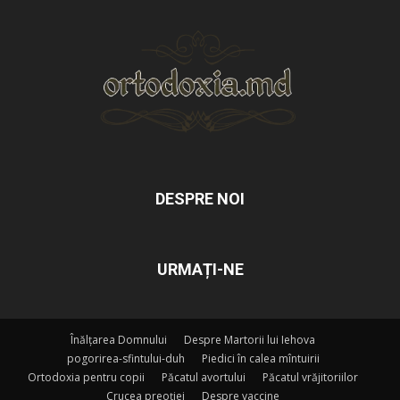
DESPRE NOI
URMAȚI-NE
Înălțarea Domnului
Despre Martorii lui Iehova
pogorirea-sfintului-duh
Piedici în calea mîntuirii
Ortodoxia pentru copii
Păcatul avortului
Păcatul vrăjitoriilor
Crucea preoției
Despre vaccine