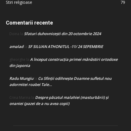
Stiri religioase
79
Comentarii recente
Sfaturi duhovnicești din 20 octombrie 2024
Doina
la
amalad
SF SILUAN ATHONITUL -11/ 24 SEPEMBRIE
la
A început construcţia primei mănăstiri ortodoxe
gheorghe
la
din Japonia
Radu Mungiu
Cu Sfinții odihnește Doamne sufletul nou
la
adormitei roabei Tale…
Despre păcatul malahiei (masturbării) şi
Crina Marina
la
onaniei (pazei de a nu avea copii)