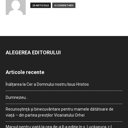
23 ARTICOLE
0 COMENTARII
ALEGEREA EDITORULUI
Articole recente
Înălțarea la Cer a Domnului nostru Iisus Hristos
Dumnezeu…
Recunoștință și binecuvântare pentru mamele dătătoare de
viață – din partea preoților Vicariatului Orhei
Marșul pentru viață la cea de-a II-a ediție în s. Lucășeuca, r-l