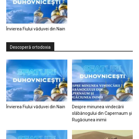
Învierea Fiului văduvei din Nain
Descoperă ortodoxia
Învierea Fiului văduvei din Nain
Despre minunea vindecării
slăbănogului din Capernaum și
Rugăciunea inimii