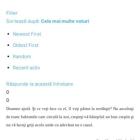
Filter
Sortează după:
Cele mai multe voturi
Newest First
Oldest First
Random
Recent activ
Răspunde la această întrebare
0
0
Doamne ajută. Şi ce veţi face cu el, îl veţi păstra la nesfârşit? Nu ascultaţi
de toate babismile care circulă la noi, creşteţi-vă băieţelul un bun creştin şi
nu vă faceţi griji acolo unde cu adevărat nu e cazul.