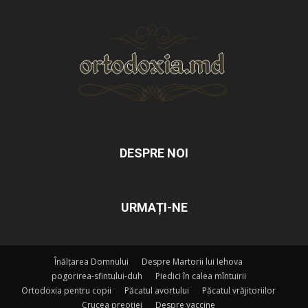
DESPRE NOI
URMAȚI-NE
Înălțarea Domnului
Despre Martorii lui Iehova
pogorirea-sfintului-duh
Piedici în calea mîntuirii
Ortodoxia pentru copii
Păcatul avortului
Păcatul vrăjitoriilor
Crucea preoției
Despre vaccine