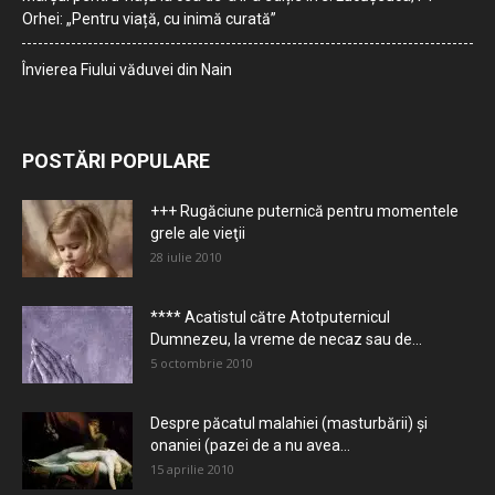
Orhei: „Pentru viață, cu inimă curată”
Învierea Fiului văduvei din Nain
POSTĂRI POPULARE
+++ Rugăciune puternică pentru momentele
grele ale vieţii
28 iulie 2010
**** Acatistul către Atotputernicul
Dumnezeu, la vreme de necaz sau de...
5 octombrie 2010
Despre păcatul malahiei (masturbării) şi
onaniei (pazei de a nu avea...
15 aprilie 2010