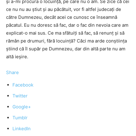
şi a-mi procura o locuinţă, pe care nu o am. Se zice că cei
ce nu nu au ştiut şi au păcătuit, vor fi altfel judecaţi de
către Dumnezeu, decât acei ce cunosc ce înseamnă
păcatul. Eu nu doresc să fac, dar o fac din nevoia care am
explicat-o mai sus. Ce ma sfătuiţi să fac, să renunţ şi să
rămân pe drumuri, fără locuinţă? Căci ma arde conştiinţa
ştiind că îl supăr pe Dumnezeu, dar din altă parte nu am
altă ieşire.
Share
Facebook
Twitter
Google+
Tumblr
LinkedIn