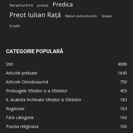
Predica
Patriarhul Kirill
pictura
Preot Iulian Rață
Sfaturi duhovnicești;
Sinaxa
Școală
CATEGORIE POPULARĂ
Stiri
4086
Articole preluate
1645
Articole Ortodoxia.md
750
Proloagele Sfinților și a Sfintelor
455
6. Acatiste închinate Sfinților și Sfintelor
183
Rugăciuni
163
Fără categorie
160
Poezia religioasă
160