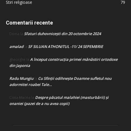
Stiri religioase
79
Comentarii recente
Sfaturi duhovnicești din 20 octombrie 2024
Doina
la
amalad
SF SILUAN ATHONITUL -11/ 24 SEPEMBRIE
la
A început construcţia primei mănăstiri ortodoxe
gheorghe
la
din Japonia
Radu Mungiu
Cu Sfinții odihnește Doamne sufletul nou
la
adormitei roabei Tale…
Despre păcatul malahiei (masturbării) şi
Crina Marina
la
onaniei (pazei de a nu avea copii)