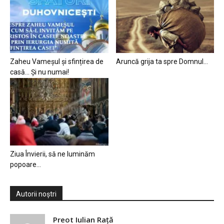
Zaheu Vameșul și sfințirea de
Aruncă grija ta spre Domnul…
casă… Și nu numai!
Ziua Învierii, să ne luminăm
popoare…
Autorii noștri
Preot Iulian Raţă