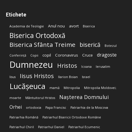
Etichete
Anul nou
avort
Academia de Teologie
Biserica
Biserica Ortodoxă
Biserica Sfânta Treime
biserică
Botezul
dragoste
copil
Coronavirus
Cruce
Conferință
Copii
Dumnezeu
Hristos
Icoana
Ierusalim
Iisus Hristos
Iisus
Ilarion Boian
Israel
Lucășeuca
mamă
Mitropolia
Mitropolia Moldovei;
Nașterea Domnului
moarte
Mântuitorul Hristos
Orhei
ortodoxia
Papa Francisc
Patriarhia de la Moscova
Patriarhia Română
Patriarhul Bisericii Ortodoxe Române
Patriarhul Chiril
Patriarhul Daniel
Patriarhul Ecumenic