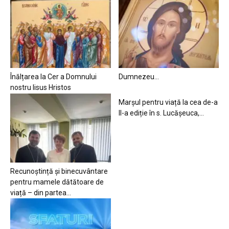
Înălțarea la Cer a Domnului
Dumnezeu…
nostru Iisus Hristos
Marșul pentru viață la cea de-a
II-a ediție în s. Lucășeuca,...
Recunoștință și binecuvântare
pentru mamele dătătoare de
viață – din partea...