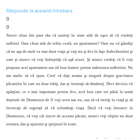
Răspunde la această întrebare
0
0
Sincer chiar îmi pare rău că sunteţi în stare atât de uşor să vă vindeţi
sufletul. Oare chiar atât de ieftin costă, un apartament? Oare nu vă gândiţi
că nu aşa de mult va mai dura viaţa şi veţi sta şi dvs în faţa Judecătorului şi
oare şi atunci vă veţi îndreptăţi că aşă scuze. Şi atunci credeţi că îi veţi
propune acel apartament sau alt bun lumesc pentru mântuirea sufletului. Nu
am multe să vă spun. Cred vă daţi seama şi singură despre gravitatea
păcatului în care nu doar trăiţi, dar şi insistaţi să rămâneţi. Deci decizia vă
apărţine, ce e mai important pentru dvs, acel bun care tot până la urmă
depinde de Dumnezeu de îl veţi avea sau nu, sau să vă treziţi la viaţă şi să
încercaţi de urgenţă să vă schimbaţi viaţa. Dacă vă veţi întoarce la
Dumnezeu, vă veţi căi sincer de aceaste păcate, atunci veţi obţine nu doar
iertarea, dar şi ajutorul şi sprijinul în toate.