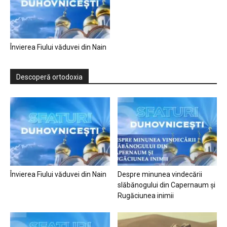
Învierea Fiului văduvei din Nain
Descoperă ortodoxia
Învierea Fiului văduvei din Nain
Despre minunea vindecării
slăbănogului din Capernaum și
Rugăciunea inimii