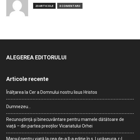
23 ARTICOLE
0 COMENTARII
ALEGEREA EDITORULUI
Articole recente
Înălțarea la Cer a Domnului nostru Iisus Hristos
Dumnezeu…
Recunoștință și binecuvântare pentru mamele dătătoare de
viață – din partea preoților Vicariatului Orhei
Marșul pentru viață la cea de-a II-a ediție în s. Lucășeuca, r-l