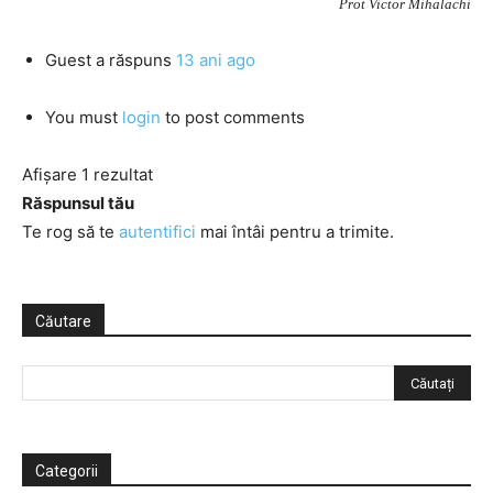
Prot Victor Mihalachi
Guest
a răspuns
13 ani ago
You must
login
to post comments
Afișare 1 rezultat
Răspunsul tău
Te rog să te
autentifici
mai întâi pentru a trimite.
Căutare
Categorii