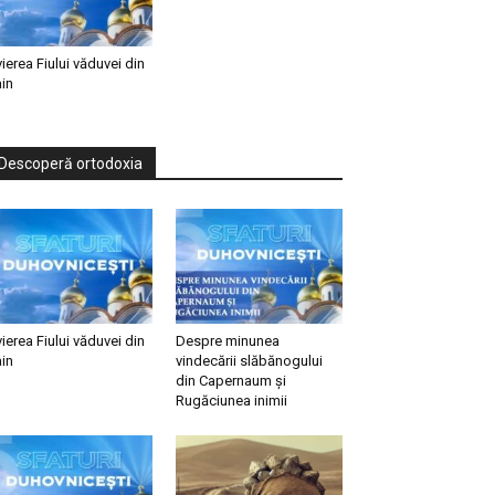
vierea Fiului văduvei din
in
Descoperă ortodoxia
vierea Fiului văduvei din
Despre minunea
in
vindecării slăbănogului
din Capernaum și
Rugăciunea inimii