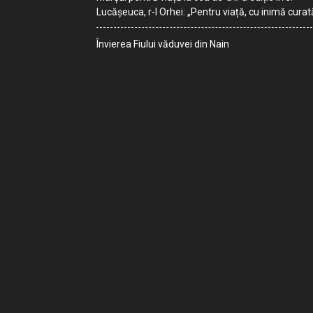
Lucășeuca, r-l Orhei: „Pentru viață, cu inimă curat
Învierea Fiului văduvei din Nain