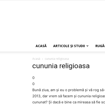
ACASĂ
ARTICOLE ŞI STUDII
RUGĂ
Acasă
cununia religioasa
cununia religioasa
0
0
Bună ziua, am şi eu o problemă şi vă rog să
2013, dar vrem să facem şi cununia religioas
cununat? Şi dacă e bine ca mireasa să fie s