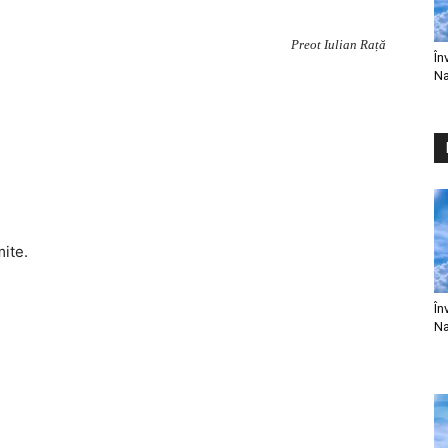
Preot Iulian Rață
În
Na
mite.
În
Na