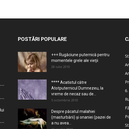
POSTĂRI POPULARE
C
+++ Rugăciune puternică pentru
St
momentele grele ale vieţii
Ar
28 iulie 2010
Ar
Pr
**** Acatistul către
Atotputernicul Dumnezeu, la
6.
vreme de necaz sau de...
Ru
5 octombrie 2010
Fă
lui
Despre păcatul malahiei
Po
(masturbării) şi onaniei (pazei de
a nu avea...
St