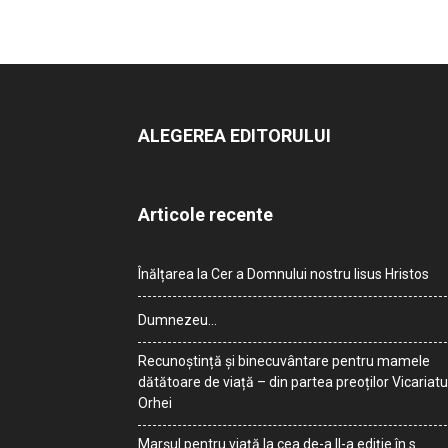
ALEGEREA EDITORULUI
Articole recente
Înălțarea la Cer a Domnului nostru Iisus Hristos
Dumnezeu…
Recunoștință și binecuvântare pentru mamele
dătătoare de viață – din partea preoților Vicariatu
Orhei
Marșul pentru viață la cea de-a II-a ediție în s.