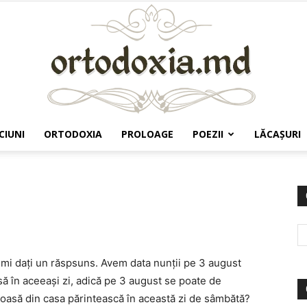
CIUNI
ORTODOXIA
PROLOAGE
POEZII
LĂCAŞURI
Ortodoxia.md
-mi daţi un răspsuns. Avem data nunţii pe 3 august
ă în aceeaşi zi, adică pe 3 august se poate de
coasă din casa părintească în această zi de sâmbătă?