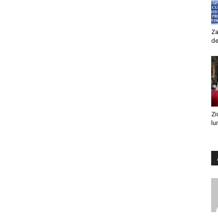
Za
de
Zi
lu