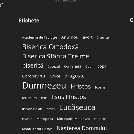
15 aprilie 2010
ă”
C
Etichete
Anul nou
avort
Academia de Teologie
Biserica
Biserica Ortodoxă
Biserica Sfânta Treime
biserică
copil
Botezul
Conferință
Copii
dragoste
Coronavirus
Cruce
Dumnezeu
Hristos
Icoana
Iisus Hristos
Ierusalim
Iisus
Lucășeuca
Ilarion Boian
Israel
mamă
Mitropolia
Mitropolia Moldovei;
moarte
Nașterea Domnului
Mântuitorul Hristos