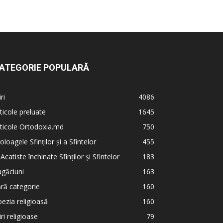
ATEGORIE POPULARĂ
iri
4086
ticole preluate
1645
ticole Ortodoxia.md
750
oloagele Sfinților și a Sfintelor
455
 Acatiste închinate Sfinților și Sfintelor
183
găciuni
163
ră categorie
160
ezia religioasă
160
iri religioase
79