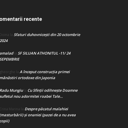
omentarii recente
Sfaturi duhovnicești din 20 octombrie
Doina
la
2024
amalad
SF SILUAN ATHONITUL -11/ 24
la
SEPEMBRIE
A început construcţia primei
gheorghe
la
mănăstiri ortodoxe din Japonia
Radu Mungiu
Cu Sfinții odihnește Doamne
la
sufletul nou adormitei roabei Tale…
Despre păcatul malahiei
Crina Marina
la
(masturbării) şi onaniei (pazei de a nu avea
copii)