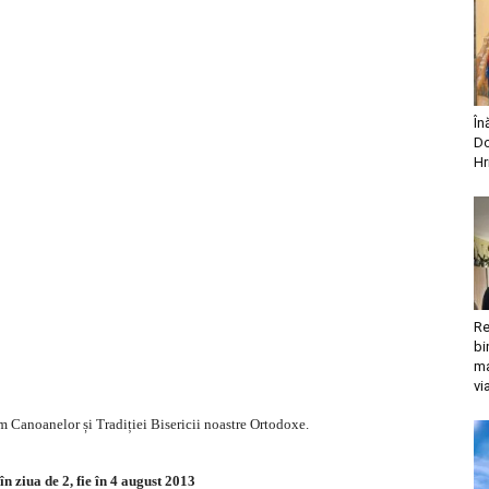
În
Do
Hr
Re
bi
ma
vi
m Canoanelor și Tradiției Bisericii noastre Ortodoxe.
în ziua de 2, fie în 4 august 2013