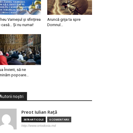
heu Vameșul și sfințirea
Aruncă grija ta spre
 casă… Și nu numai!
Domnul…
ua Învierii, să ne
minăm popoare…
Autorii noștri
Preot Iulian Raţă
3878 ARTICOLE
6 COMENTARII
http://www.ortodoxia.md