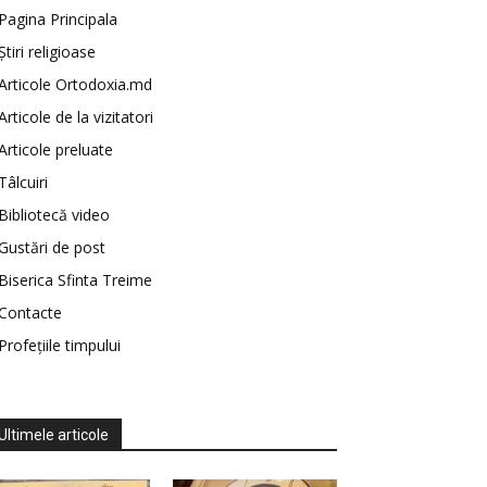
Pagina Principala
Știri religioase
Articole Ortodoxia.md
Articole de la vizitatori
Articole preluate
Tâlcuiri
Bibliotecă video
Gustări de post
Biserica Sfinta Treime
Contacte
Profețiile timpului
Ultimele articole