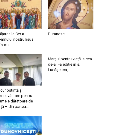
ălțarea la Cer a
Dumnezeu…
mnului nostru Iisus
istos
Marșul pentru viață la cea
de-a II-a ediție în s.
Lucășeuca,...
cunoștință și
necuvântare pentru
mele dătătoare de
ață – din partea...