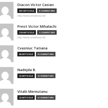
Diacon Victor Casian
581 ARTICOLE
5 COMENTARII
http://www.ortodoxia.md
Preot Victor Mihalachi
210 ARTICOLE
1 COMENTARII
http://www.ortodoxia.md
Cvasniuc Tatiana
88 ARTICOLE
0 COMENTARII
Nadejda B.
32 ARTICOLE
0 COMENTARII
Vitalii Mereutanu
23 ARTICOLE
0 COMENTARII