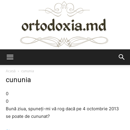
Ortodoxia.md
Acasă
cununia
cununia
0
0
Bună ziua, spuneţi-mi vă rog dacă pe 4 octombrie 2013
se poate de cununat?