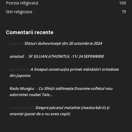
Poezia religioasă
160
Stiri religioase
79
Comentarii recente
Sfaturi duhovnicești din 20 octombrie 2024
Doina
la
amalad
SF SILUAN ATHONITUL -11/ 24 SEPEMBRIE
la
A început construcţia primei mănăstiri ortodoxe
gheorghe
la
din Japonia
Radu Mungiu
Cu Sfinții odihnește Doamne sufletul nou
la
adormitei roabei Tale…
Despre păcatul malahiei (masturbării) şi
Crina Marina
la
onaniei (pazei de a nu avea copii)