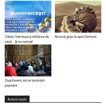
Zaheu Vameșul și sfințirea de
Aruncă grija ta spre Domnul…
casă… Și nu numai!
Ziua Învierii, să ne luminăm
popoare…
Autorii noștri