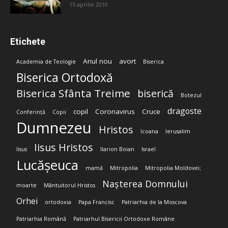
15 aprilie 2010
Etichete
Anul nou
avort
Academia de Teologie
Biserica
Biserica Ortodoxă
Biserica Sfânta Treime
biserică
Botezul
dragoste
copil
Coronavirus
Cruce
Conferință
Copii
Dumnezeu
Hristos
Icoana
Ierusalim
Iisus Hristos
Iisus
Ilarion Boian
Israel
Lucășeuca
mamă
Mitropolia
Mitropolia Moldovei;
Nașterea Domnului
moarte
Mântuitorul Hristos
Orhei
ortodoxia
Papa Francisc
Patriarhia de la Moscova
Patriarhia Română
Patriarhul Bisericii Ortodoxe Române