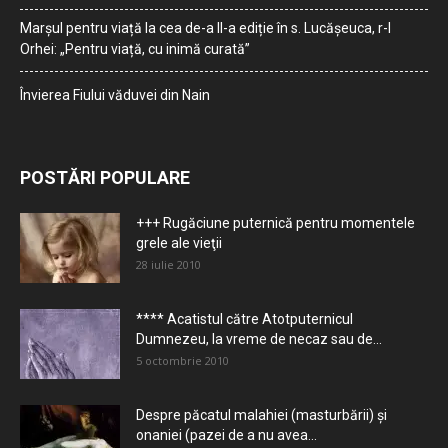
Marșul pentru viață la cea de-a II-a ediție în s. Lucășeuca, r-l
Orhei: „Pentru viață, cu inimă curată”
Învierea Fiului văduvei din Nain
POSTĂRI POPULARE
+++ Rugăciune puternică pentru momentele
grele ale vieţii
28 iulie 2010
**** Acatistul către Atotputernicul
Dumnezeu, la vreme de necaz sau de...
5 octombrie 2010
Despre păcatul malahiei (masturbării) şi
onaniei (pazei de a nu avea...