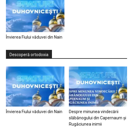
Învierea Fiului văduvei din Nain
Descoperă ortodoxia
Învierea Fiului văduvei din Nain
Despre minunea vindecării
slăbănogului din Capernaum și
Rugăciunea inimii