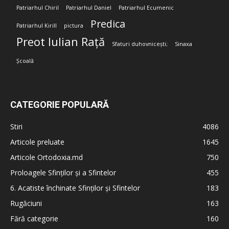
Patriarhul Chiril
Patriarhul Daniel
Patriarhul Ecumenic
Predica
Patriarhul Kirill
pictura
Preot Iulian Rață
Sfaturi duhovnicești;
Sinaxa
Școală
CATEGORIE POPULARĂ
Stiri
4086
Articole preluate
1645
Articole Ortodoxia.md
750
Proloagele Sfinților și a Sfintelor
455
6. Acatiste închinate Sfinților și Sfintelor
183
Rugăciuni
163
Fără categorie
160