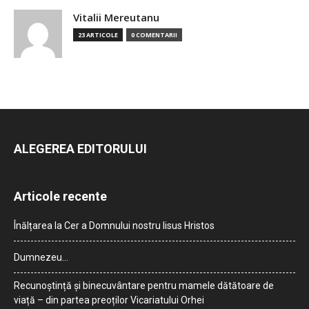
Vitalii Mereutanu
23 ARTICOLE
0 COMENTARII
ALEGEREA EDITORULUI
Articole recente
Înălțarea la Cer a Domnului nostru Iisus Hristos
Dumnezeu…
Recunoștință și binecuvântare pentru mamele dătătoare de
viață – din partea preoților Vicariatului Orhei