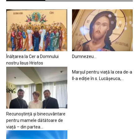
Înălțarea la Cer a Domnului
Dumnezeu…
nostru Iisus Hristos
Marșul pentru viață la cea de-a
II-a ediție în s. Lucășeuca,...
Recunoștință și binecuvântare
pentru mamele dătătoare de
viață – din partea...