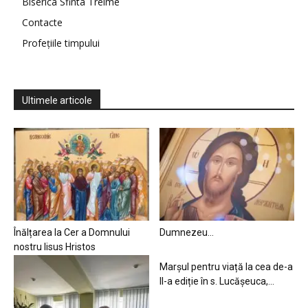
Biserica Sfinta Treime
Contacte
Profețiile timpului
Ultimele articole
Înălțarea la Cer a Domnului
Dumnezeu…
nostru Iisus Hristos
Marșul pentru viață la cea de-a
II-a ediție în s. Lucășeuca,...