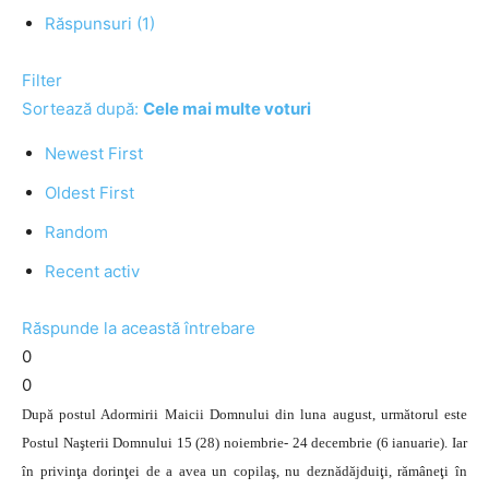
Răspunsuri (1)
Filter
Sortează după:
Cele mai multe voturi
Newest First
Oldest First
Random
Recent activ
Răspunde la această întrebare
0
0
După postul Adormirii Maicii Domnului din luna august, următorul este
Postul Naşterii Domnului 15 (28) noiembrie- 24 decembrie (6 ianuarie). Iar
în privinţa dorinţei de a avea un copilaş, nu deznădăjduiţi, rămâneţi în