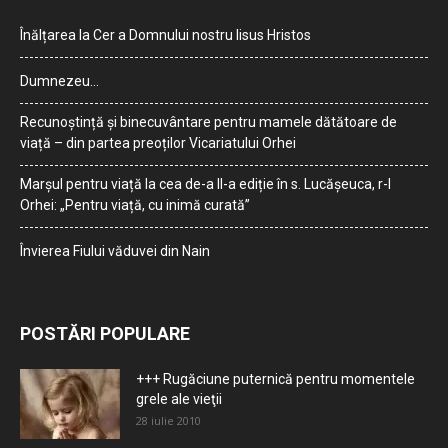
Înălțarea la Cer a Domnului nostru Iisus Hristos
Dumnezeu…
Recunoștință și binecuvântare pentru mamele dătătoare de
viață – din partea preoților Vicariatului Orhei
Marșul pentru viață la cea de-a II-a ediție în s. Lucășeuca, r-l
Orhei: „Pentru viață, cu inimă curată”
Învierea Fiului văduvei din Nain
POSTĂRI POPULARE
+++ Rugăciune puternică pentru momentele
grele ale vieţii
28 iulie 2010