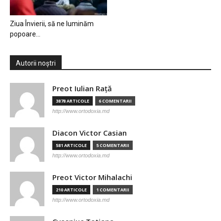
Ziua Învierii, să ne luminăm
popoare…
Autorii noștri
Preot Iulian Raţă
3878 ARTICOLE
6 COMENTARII
http://www.ortodoxia.md
Diacon Victor Casian
581 ARTICOLE
5 COMENTARII
http://www.ortodoxia.md
Preot Victor Mihalachi
210 ARTICOLE
1 COMENTARII
http://www.ortodoxia.md