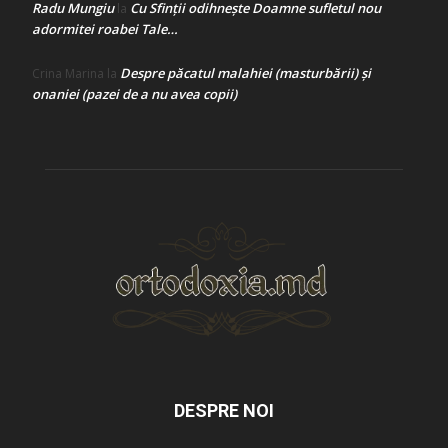
Radu Mungiu
Cu Sfinții odihnește Doamne sufletul nou
la
adormitei roabei Tale…
Despre păcatul malahiei (masturbării) şi
Crina Marina
la
onaniei (pazei de a nu avea copii)
DESPRE NOI