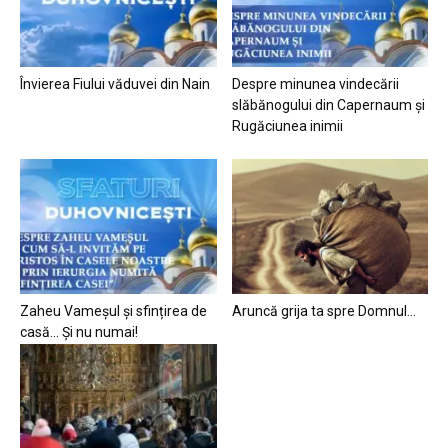
Învierea Fiului văduvei din Nain
Despre minunea vindecării
slăbănogului din Capernaum și
Rugăciunea inimii
Zaheu Vameșul și sfințirea de
Aruncă grija ta spre Domnul…
casă… Și nu numai!