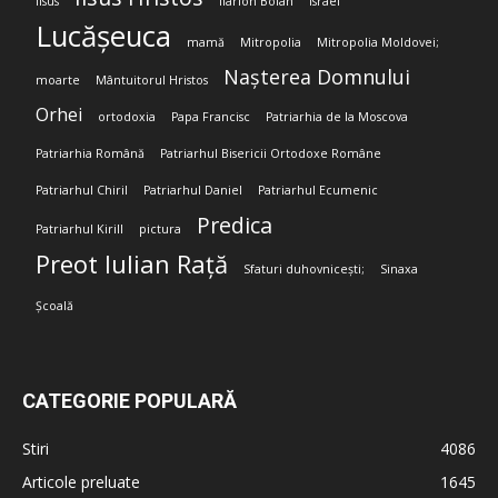
Iisus
Ilarion Boian
Israel
Lucășeuca
mamă
Mitropolia
Mitropolia Moldovei;
Nașterea Domnului
moarte
Mântuitorul Hristos
Orhei
ortodoxia
Papa Francisc
Patriarhia de la Moscova
Patriarhia Română
Patriarhul Bisericii Ortodoxe Române
Patriarhul Chiril
Patriarhul Daniel
Patriarhul Ecumenic
Predica
Patriarhul Kirill
pictura
Preot Iulian Rață
Sfaturi duhovnicești;
Sinaxa
Școală
CATEGORIE POPULARĂ
Stiri
4086
Articole preluate
1645