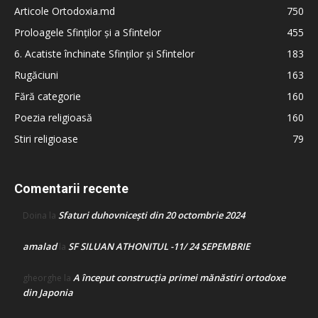
Articole Ortodoxia.md
750
Proloagele Sfinților și a Sfintelor
455
6. Acatiste închinate Sfinților și Sfintelor
183
Rugăciuni
163
Fără categorie
160
Poezia religioasă
160
Stiri religioase
79
Comentarii recente
Sfaturi duhovnicești din 20 octombrie 2024
Doina
la
amalad
SF SILUAN ATHONITUL -11/ 24 SEPEMBRIE
la
A început construcţia primei mănăstiri ortodoxe
gheorghe
la
din Japonia