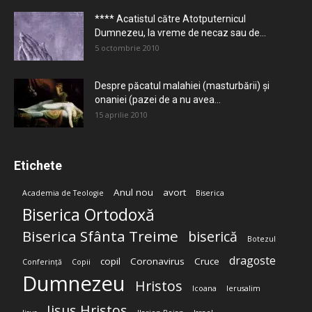
**** Acatistul către Atotputernicul
Dumnezeu, la vreme de necaz sau de...
5 octombrie 2010
Despre păcatul malahiei (masturbării) şi
onaniei (pazei de a nu avea...
15 aprilie 2010
Etichete
Anul nou
avort
Academia de Teologie
Biserica
Biserica Ortodoxă
Biserica Sfânta Treime
biserică
Botezul
dragoste
copil
Coronavirus
Cruce
Conferință
Copii
Dumnezeu
Hristos
Icoana
Ierusalim
Iisus Hristos