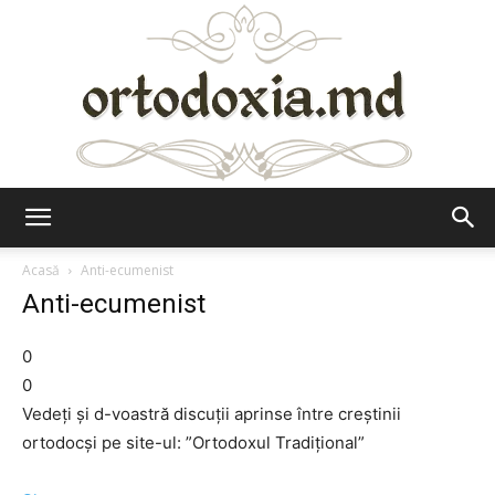
Ortodoxia.md
Acasă
Anti-ecumenist
Anti-ecumenist
0
0
Vedeți și d-voastră discuții aprinse între creștinii
ortodocși pe site-ul: ”Ortodoxul Tradițional”