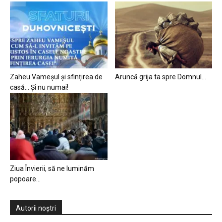
Zaheu Vameșul și sfințirea de
Aruncă grija ta spre Domnul…
casă… Și nu numai!
Ziua Învierii, să ne luminăm
popoare…
Autorii noștri