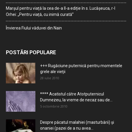
Marșul pentru viață la cea de-a II-a ediție în s. Lucășeuca, r-l
Orhei: „Pentru viață, cu inimă curată”
Învierea Fiului văduvei din Nain
POSTĂRI POPULARE
+++ Rugăciune puternică pentru momentele
grele ale vieţii
28 iulie 2010
**** Acatistul către Atotputernicul
Dumnezeu, la vreme de necaz sau de...
5 octombrie 2010
Despre păcatul malahiei (masturbării) şi
onaniei (pazei de a nu avea...