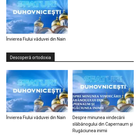
Învierea Fiului văduvei din Nain
Descoperă ortodoxia
Învierea Fiului văduvei din Nain
Despre minunea vindecării
slăbănogului din Capernaum și
Rugăciunea inimii