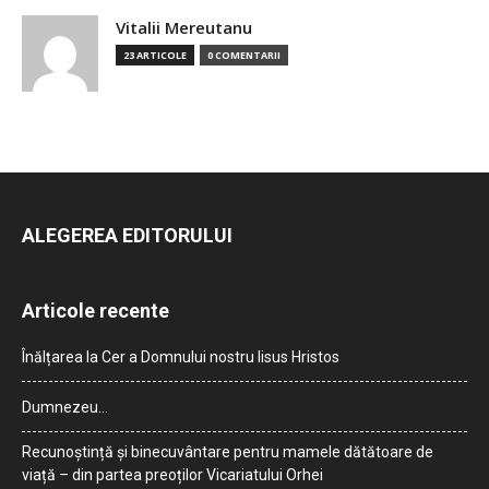
Vitalii Mereutanu
23 ARTICOLE
0 COMENTARII
ALEGEREA EDITORULUI
Articole recente
Înălțarea la Cer a Domnului nostru Iisus Hristos
Dumnezeu…
Recunoștință și binecuvântare pentru mamele dătătoare de
viață – din partea preoților Vicariatului Orhei