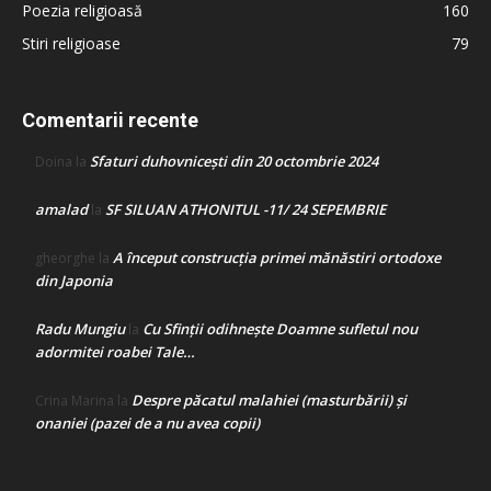
Poezia religioasă
160
Stiri religioase
79
Comentarii recente
Sfaturi duhovnicești din 20 octombrie 2024
Doina
la
amalad
SF SILUAN ATHONITUL -11/ 24 SEPEMBRIE
la
A început construcţia primei mănăstiri ortodoxe
gheorghe
la
din Japonia
Radu Mungiu
Cu Sfinții odihnește Doamne sufletul nou
la
adormitei roabei Tale…
Despre păcatul malahiei (masturbării) şi
Crina Marina
la
onaniei (pazei de a nu avea copii)