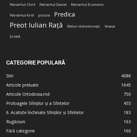
Patriarhul Chiril
Patriarhul Daniel
Patriarhul Ecumenic
Predica
Patriarhul Kirill
pictura
Preot Iulian Rață
Sfaturi duhovnicești;
Sinaxa
Școală
CATEGORIE POPULARĂ
Stiri
4086
Articole preluate
1645
Articole Ortodoxia.md
750
Proloagele Sfinților și a Sfintelor
455
6. Acatiste închinate Sfinților și Sfintelor
183
Rugăciuni
163
Fără categorie
160