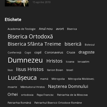
15 aprilie 2010
Etichete
Anul nou
avort
Academia de Teologie
Biserica
Biserica Ortodoxă
Biserica Sfânta Treime
biserică
Botezul
dragoste
copil
Coronavirus
Cruce
Conferință
Copii
Dumnezeu
Hristos
Icoana
Ierusalim
Iisus Hristos
Iisus
Ilarion Boian
Israel
Lucășeuca
mamă
Mitropolia
Mitropolia Moldovei;
Nașterea Domnului
moarte
Mântuitorul Hristos
Orhei
ortodoxia
Papa Francisc
Patriarhia de la Moscova
Patriarhia Română
Patriarhul Bisericii Ortodoxe Române