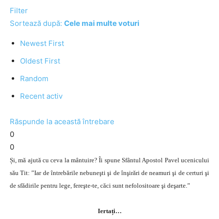
Filter
Sortează după:
Cele mai multe voturi
Newest First
Oldest First
Random
Recent activ
Răspunde la această întrebare
0
0
Și, mă ajută cu ceva la mântuire? Îi spune Sfântul Apostol Pavel ucenicului
său Tit: ”
Iar de întrebările nebuneşti şi de înşirări de neamuri şi de certuri şi
de sfădirile pentru lege, fereşte-te, căci sunt nefolositoare şi deşarte.
”
Iertați…