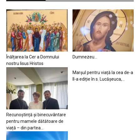
Înălțarea la Cer a Domnului
Dumnezeu…
nostru Iisus Hristos
Marșul pentru viață la cea de-a
II-a ediție în s. Lucășeuca,...
Recunoștință și binecuvântare
pentru mamele dătătoare de
viață – din partea...