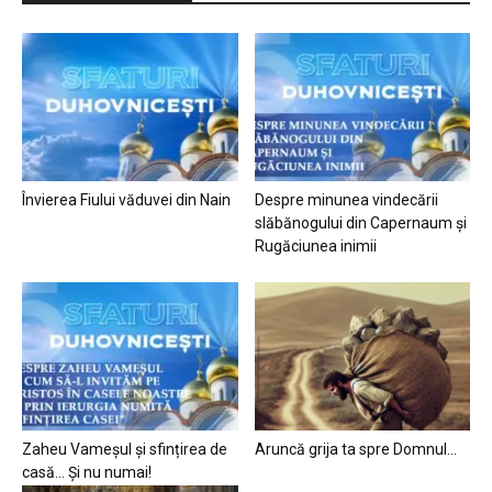
Învierea Fiului văduvei din Nain
Despre minunea vindecării
slăbănogului din Capernaum și
Rugăciunea inimii
Zaheu Vameșul și sfințirea de
Aruncă grija ta spre Domnul…
casă… Și nu numai!