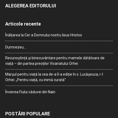
ALEGEREA EDITORULUI
Articole recente
Înălțarea la Cer a Domnului nostru Iisus Hristos
Dumnezeu…
Recunoștință și binecuvântare pentru mamele dătătoare de
viață – din partea preoților Vicariatului Orhei
Marșul pentru viață la cea de-a II-a ediție în s. Lucășeuca, r-l
Orhei: „Pentru viață, cu inimă curată”
Învierea Fiului văduvei din Nain
POSTĂRI POPULARE