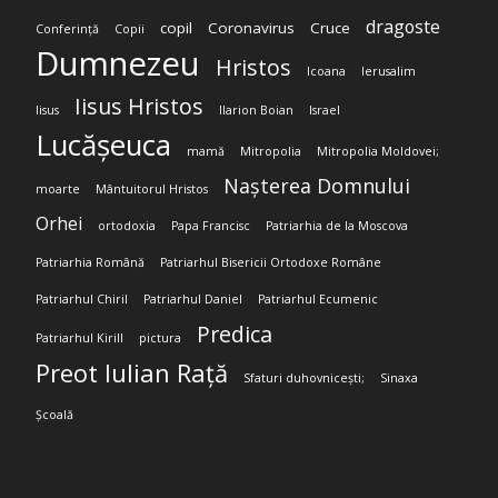
dragoste
copil
Coronavirus
Cruce
Conferință
Copii
Dumnezeu
Hristos
Icoana
Ierusalim
Iisus Hristos
Iisus
Ilarion Boian
Israel
Lucășeuca
mamă
Mitropolia
Mitropolia Moldovei;
Nașterea Domnului
moarte
Mântuitorul Hristos
Orhei
ortodoxia
Papa Francisc
Patriarhia de la Moscova
Patriarhia Română
Patriarhul Bisericii Ortodoxe Române
Patriarhul Chiril
Patriarhul Daniel
Patriarhul Ecumenic
Predica
Patriarhul Kirill
pictura
Preot Iulian Rață
Sfaturi duhovnicești;
Sinaxa
Școală