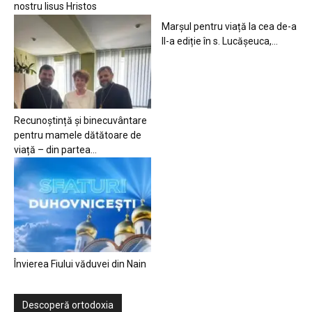
nostru Iisus Hristos
Marșul pentru viață la cea de-a
II-a ediție în s. Lucășeuca,...
Recunoștință și binecuvântare
pentru mamele dătătoare de
viață – din partea...
Învierea Fiului văduvei din Nain
Descoperă ortodoxia