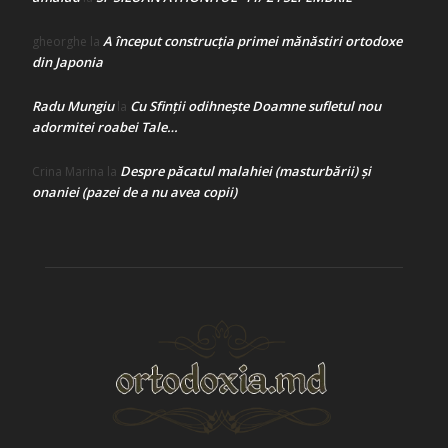
A început construcţia primei mănăstiri ortodoxe
gheorghe
la
din Japonia
Radu Mungiu
Cu Sfinții odihnește Doamne sufletul nou
la
adormitei roabei Tale…
Despre păcatul malahiei (masturbării) şi
Crina Marina
la
onaniei (pazei de a nu avea copii)