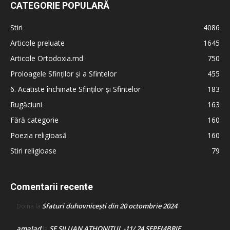
CATEGORIE POPULARĂ
Stiri
4086
Articole preluate
1645
Articole Ortodoxia.md
750
Proloagele Sfinților și a Sfintelor
455
6. Acatiste închinate Sfinților și Sfintelor
183
Rugăciuni
163
Fără categorie
160
Poezia religioasă
160
Stiri religioase
79
Comentarii recente
Sfaturi duhovnicești din 20 octombrie 2024
Doina
la
amalad
SF SILUAN ATHONITUL -11/ 24 SEPEMBRIE
la