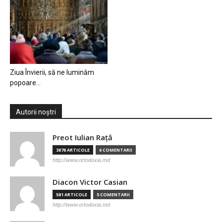
Ziua Învierii, să ne luminăm
popoare…
Autorii noștri
Preot Iulian Raţă
3878 ARTICOLE
6 COMENTARII
http://www.ortodoxia.md
Diacon Victor Casian
581 ARTICOLE
5 COMENTARII
http://www.ortodoxia.md