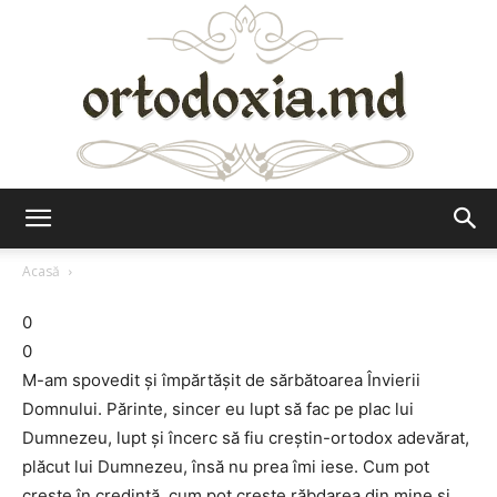
Ortodoxia.md
Acasă
0
0
M-am spovedit și împărtășit de sărbătoarea Învierii
Domnului. Părinte, sincer eu lupt să fac pe plac lui
Dumnezeu, lupt și încerc să fiu creștin-ortodox adevărat,
plăcut lui Dumnezeu, însă nu prea îmi iese. Cum pot
crește în credință, cum pot crește răbdarea din mine și