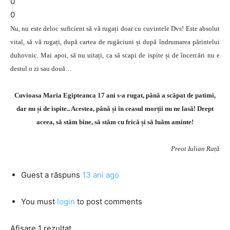
0
0
Nu, nu este deloc suficient să vă rugați doar cu cuvintele Dvs! Este absolut
vital, să vă rugați, după cartea de rugăciuni și după îndrumarea părintelui
duhovnic. Mai apoi, să nu uitați, ca să scapi de ispite și de încercări nu e
destul o zi sau două…
Cuvioasa Maria Egipteanca 17 ani s-a rugat, până a scăpat de patimi,
dar nu și de ispite.. Acestea, până și în ceasul morții nu ne lasă! Drept
aceea, să stăm bine, să stăm cu frică și să luăm aminte!
Preot Iulian Rață
Guest
a răspuns
13 ani ago
You must
login
to post comments
Afișare 1 rezultat