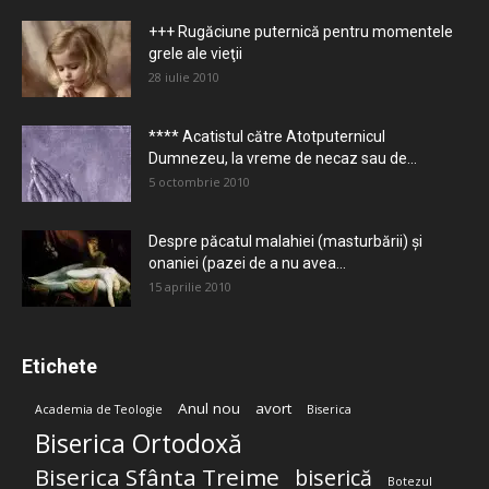
+++ Rugăciune puternică pentru momentele
grele ale vieţii
28 iulie 2010
**** Acatistul către Atotputernicul
Dumnezeu, la vreme de necaz sau de...
5 octombrie 2010
Despre păcatul malahiei (masturbării) şi
onaniei (pazei de a nu avea...
15 aprilie 2010
Etichete
Anul nou
avort
Academia de Teologie
Biserica
Biserica Ortodoxă
Biserica Sfânta Treime
biserică
Botezul